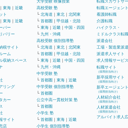
大学受験 映像授業
転職スカウトサ
｜
東海
｜
近畿
高校受験 塾
転職エージェン
ット
└
北海道
｜
東北
｜
北関東
看護師転職
｜
東海
｜
近畿
└
首都圏
｜
甲信越・北陸
介護転職
ーパー
└
東海
｜
近畿
｜
中国・四国
ハイクラス・
リバリー
└
九州・沖縄
ミドルクラス転
高校受験 個別指導塾
派遣会社
納税サイト
└
北海道
｜
東北
｜
北関東
工場・製造業派
ルーム
└
首都圏
｜
甲信越・北陸
派遣求人サイト
ル収納スペース
└
東海
｜
近畿
｜
中国・四国
求人情報サービ
ナ
└
九州・沖縄
転職サイト
（採用担当向け）
中学受験 塾
新卒採用サイト
社
└
首都圏
｜
東海
｜
近畿
（採用担当向け）
アリング
中学受験 個別指導塾
新卒エージェン
（採用担当向け）
ー
└
首都圏
人材紹介会社
タカー
公立中高一貫校対策 塾
（採用担当向け）
ス
└
首都圏
人材派遣会社
（採用担当向け）
社
小学生 塾
アルバイト求人
報サイト
└
首都圏
｜
東海
｜
近畿
売店
小学生 個別指導塾