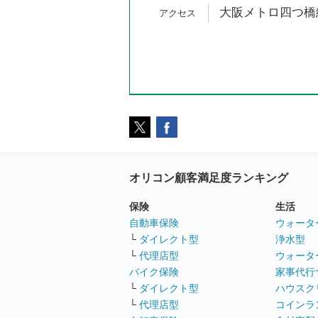
大阪メトロ四つ橋線
オリコン顧客満足度ランキング
保険
生活
自動車保険
ウォータ
└
ダイレクト型
浄水型
└
代理店型
ウォータ
バイク保険
家事代行
└
ダイレクト型
ハウスク
└
代理店型
コインラ