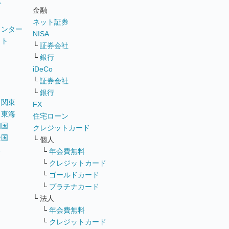
グ
金融
ネット証券
ウンター
NISA
イト
└
証券会社
リ
└
銀行
iDeCo
└
証券会社
└
銀行
｜
関東
FX
｜
東海
住宅ローン
四国
クレジットカード
全国
└ 個人
ス
└
年会費無料
└
クレジットカード
└
ゴールドカード
└
プラチナカード
└ 法人
└
年会費無料
└
クレジットカード