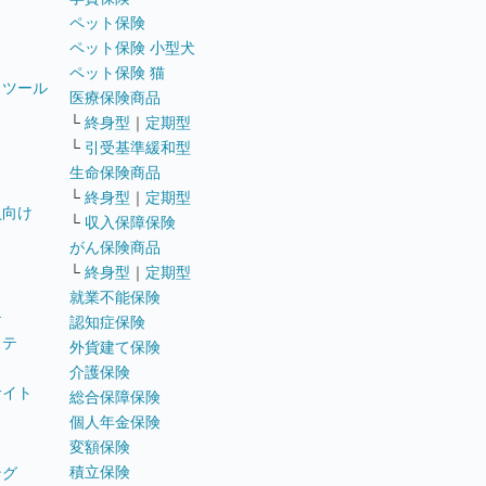
ペット保険
ペット保険 小型犬
ペット保険 猫
トツール
医療保険商品
└
終身型
｜
定期型
└
引受基準緩和型
生命保険商品
└
終身型
｜
定期型
員向け
└
収入保障保険
がん保険商品
└
終身型
｜
定期型
就業不能保険
テ
認知症保険
ステ
外貨建て保険
介護保険
サイト
総合保障保険
個人年金保険
変額保険
積立保険
ング