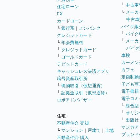
└
中古車
住宅ローン
└
メーカ
FX
中古車
カードローン
バイク販
└
銀行系
｜
ノンバンク
└
バイク
クレジットカード
└
メーカ
└
年会費無料
バイク
└
クレジットカード
車検
└
ゴールドカード
カーメン
デビットカード
カフェ
キャッシュレス決済アプリ
定額制動
暗号資産取引所
子ども写
└
現物取引（仮想通貨）
電子書籍
└
証拠金取引（仮想通貨）
電子コミ
ロボアドバイザー
└
総合型
└
オリジ
住宅
└
出版社
不動産仲介 売却
マンガア
└
マンション
｜
戸建て
｜
土地
ブランド
不動産仲介 購入