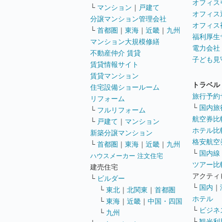
オフィス
└
マンション
｜
戸建て
オフィス
分譲マンション管理会社
オフィス
└
首都圏
｜
東海
｜
近畿
｜
九州
福利厚生
マンション大規模修繕
電力会社
不動産仲介 賃貸
子ども見
賃貸情報サイト
賃貸マンション
トラベル
住宅設備ショールーム
旅行予約
リフォーム
└
国内旅
└
フルリフォーム
航空券比
└
戸建て
｜
マンション
ホテル比
新築分譲マンション
格安航空券
└
首都圏
｜
東海
｜
近畿
｜
九州
└
国内線
ハウスメーカー 注文住宅
ツアー比
建売住宅
アクティ
└
ビルダー
└
国内
｜
└
東北
｜
北関東
｜
首都圏
ホテル
└
東海
｜
近畿
｜
中国・四国
└
ビジネ
└
九州
└
観光利