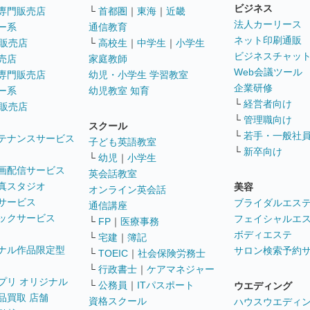
ビジネス
専門販売店
└
首都圏
｜
東海
｜
近畿
法人カーリース
ー系
通信教育
ネット印刷通販
販売店
└
高校生
｜
中学生
｜
小学生
ビジネスチャッ
売店
家庭教師
Web会議ツール
専門販売店
幼児・小学生 学習教室
企業研修
ー系
幼児教室 知育
└
経営者向け
販売店
└
管理職向け
スクール
└
若手・一般社
テナンスサービス
子ども英語教室
└
新卒向け
└
幼児
｜
小学生
画配信サービス
英会話教室
真スタジオ
美容
オンライン英会話
サービス
ブライダルエス
通信講座
ックサービス
フェイシャルエ
└
FP
｜
医療事務
ボディエステ
└
宅建
｜
簿記
ナル作品限定型
サロン検索予約
└
TOEIC
｜
社会保険労務士
└
行政書士
｜
ケアマネジャー
プリ オリジナル
└
公務員
｜
ITパスポート
ウエディング
品買取 店舗
資格スクール
ハウスウエディ