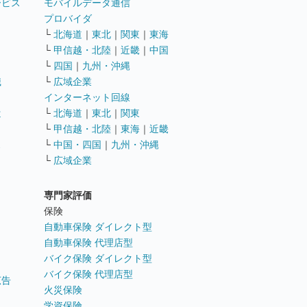
ービス
モバイルデータ通信
ト
プロバイダ
└
北海道
｜
東北
｜
関東
｜
東海
└
甲信越・北陸
｜
近畿
｜
中国
└
四国
｜
九州・沖縄
職
└
広域企業
インターネット回線
遣
└
北海道
｜
東北
｜
関東
└
甲信越・北陸
｜
東海
｜
近畿
ス
└
中国・四国
｜
九州・沖縄
└
広域企業
専門家評価
ト
保険
自動車保険 ダイレクト型
自動車保険 代理店型
バイク保険 ダイレクト型
バイク保険 代理店型
広告
火災保険
学資保険