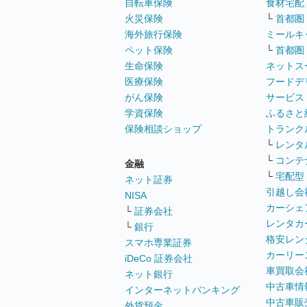
自転車保険
食材宅配
火災保険
└
首都圏
海外旅行保険
ミールキ
ペット保険
└
首都圏
生命保険
ネットス
医療保険
フードデ
がん保険
サービス
学資保険
ふるさと
保険相談ショップ
トランク
└
レンタ
└
コンテ
金融
└
宅配型
ネット証券
引越し会
NISA
カーシェ
└
証券会社
レンタカ
└
銀行
格安レン
スマホ専業証券
カーリー
iDeCo 証券会社
車買取会
ネット銀行
中古車情
インターネットバンキング
中古車販
外貨預金