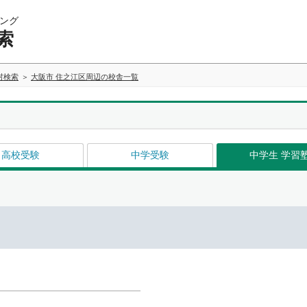
ング
索
村検索
大阪市 住之江区周辺の校舎一覧
高校受験
中学受験
中学生 学習