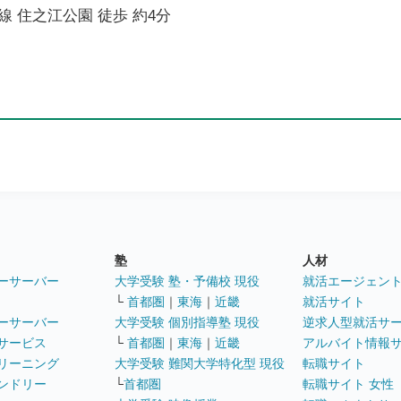
 住之江公園 徒歩 約4分
塾
人材
ーサーバー
大学受験 塾・予備校 現役
就活エージェン
└
首都圏
｜
東海
｜
近畿
就活サイト
ーサーバー
大学受験 個別指導塾 現役
逆求人型就活サ
サービス
└
首都圏
｜
東海
｜
近畿
アルバイト情報
リーニング
大学受験 難関大学特化型 現役
転職サイト
ンドリー
└
首都圏
転職サイト 女性