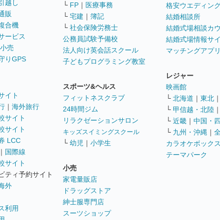
引越し
└
FP
｜
医療事務
格安ウエディン
通販
└
宅建
｜
簿記
結婚相談所
複合機
└
社会保険労務士
結婚式場相談カ
サービス
公務員試験予備校
結婚式場情報サ
 小売
法人向け英会話スクール
マッチングアプ
守りGPS
子どもプログラミング教室
レジャー
スポーツ&ヘルス
映画館
サイト
フィットネスクラブ
└
北海道
｜
東北
行
｜
海外旅行
24時間ジム
└
甲信越・北陸
較サイト
リラクゼーションサロン
└
近畿
｜
中国・
較サイト
キッズスイミングスクール
└
九州・沖縄
｜
 LCC
└
幼児
｜
小学生
カラオケボック
｜
国際線
テーマパーク
較サイト
小売
ビティ予約サイト
家電量販店
海外
ドラッグストア
紳士服専門店
ス利用
スーツショップ
用