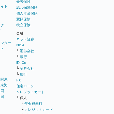
介護保険
サイト
総合保障保険
個人年金保険
変額保険
積立保険
ング
グ
金融
ネット証券
ウンター
NISA
イト
└
証券会社
リ
└
銀行
iDeCo
└
証券会社
└
銀行
｜
関東
FX
｜
東海
住宅ローン
四国
クレジットカード
全国
└ 個人
ス
└
年会費無料
└
クレジットカード