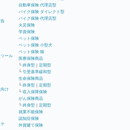
自動車保険 代理店型
バイク保険 ダイレクト型
バイク保険 代理店型
広告
火災保険
学資保険
ペット保険
ペット保険 小型犬
ペット保険 猫
トツール
医療保険商品
└
終身型
｜
定期型
└
引受基準緩和型
生命保険商品
└
終身型
｜
定期型
員向け
└
収入保障保険
がん保険商品
└
終身型
｜
定期型
就業不能保険
テ
認知症保険
ステ
外貨建て保険