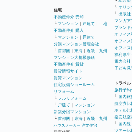
└
総合型
└
オリジ
住宅
└
出版社
不動産仲介 売却
マンガア
└
マンション
｜
戸建て
｜
土地
ブランド
不動産仲介 購入
オフィス
└
マンション
｜
戸建て
オフィス
分譲マンション管理会社
オフィス
└
首都圏
｜
東海
｜
近畿
｜
九州
福利厚生
マンション大規模修繕
電力会社
不動産仲介 賃貸
子ども見
賃貸情報サイト
賃貸マンション
トラベル
住宅設備ショールーム
旅行予約
リフォーム
└
国内旅
└
フルリフォーム
航空券比
└
戸建て
｜
マンション
ホテル比
新築分譲マンション
格安航空券
└
首都圏
｜
東海
｜
近畿
｜
九州
└
国内線
ハウスメーカー 注文住宅
ツアー比