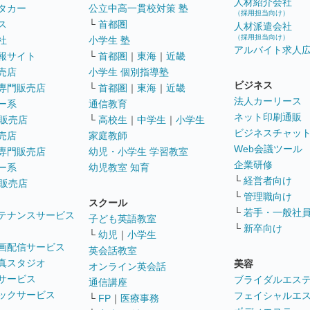
人材紹介会社
タカー
公立中高一貫校対策 塾
（採用担当向け）
ス
└
首都圏
人材派遣会社
（採用担当向け）
社
小学生 塾
アルバイト求人
報サイト
└
首都圏
｜
東海
｜
近畿
売店
小学生 個別指導塾
ビジネス
専門販売店
└
首都圏
｜
東海
｜
近畿
法人カーリース
ー系
通信教育
ネット印刷通販
販売店
└
高校生
｜
中学生
｜
小学生
ビジネスチャッ
売店
家庭教師
Web会議ツール
専門販売店
幼児・小学生 学習教室
企業研修
ー系
幼児教室 知育
└
経営者向け
販売店
└
管理職向け
スクール
└
若手・一般社
テナンスサービス
子ども英語教室
└
新卒向け
└
幼児
｜
小学生
画配信サービス
英会話教室
真スタジオ
美容
オンライン英会話
サービス
ブライダルエス
通信講座
ックサービス
フェイシャルエ
└
FP
｜
医療事務