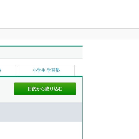
塾
小学生 学習塾