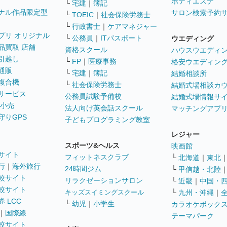
ボディエステ
└
宅建
｜
簿記
ナル作品限定型
サロン検索予約
└
TOEIC
｜
社会保険労務士
└
行政書士
｜
ケアマネジャー
プリ オリジナル
└
公務員
｜
ITパスポート
ウエディング
品買取 店舗
資格スクール
ハウスウエディ
引越し
└
FP
｜
医療事務
格安ウエディン
通販
└
宅建
｜
簿記
結婚相談所
複合機
└
社会保険労務士
結婚式場相談カ
サービス
公務員試験予備校
結婚式場情報サ
 小売
法人向け英会話スクール
マッチングアプ
守りGPS
子どもプログラミング教室
レジャー
スポーツ&ヘルス
映画館
サイト
フィットネスクラブ
└
北海道
｜
東北
行
｜
海外旅行
24時間ジム
└
甲信越・北陸
較サイト
リラクゼーションサロン
└
近畿
｜
中国・
較サイト
キッズスイミングスクール
└
九州・沖縄
｜
 LCC
└
幼児
｜
小学生
カラオケボック
｜
国際線
テーマパーク
較サイト