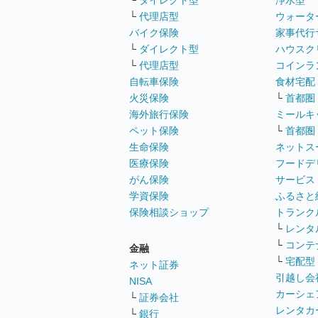
└
ダイレクト型
浄水型
└
代理店型
ウォータ
バイク保険
家事代行
└
ダイレクト型
ハウスク
└
代理店型
コインラ
自転車保険
食材宅配
火災保険
└
首都圏
海外旅行保険
ミールキ
ペット保険
└
首都圏
生命保険
ネットス
医療保険
フードデ
がん保険
サービス
学資保険
ふるさと
保険相談ショップ
トランク
└
レンタ
└
コンテ
金融
└
宅配型
ネット証券
引越し会
NISA
カーシェ
└
証券会社
レンタカ
└
銀行