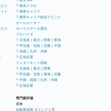
└
格安SIM
ービス
└
格安スマホ
サイト
└
携帯キャリア
└
携帯キャリア格安ブランド
ホームルーター
ービス
モバイルデータ通信
ト
プロバイダ
└
北海道
｜
東北
｜
関東
｜
東海
└
甲信越・北陸
｜
近畿
｜
中国
└
四国
｜
九州・沖縄
職
└
広域企業
インターネット回線
遣
└
北海道
｜
東北
｜
関東
└
甲信越・北陸
｜
東海
｜
近畿
ス
└
中国・四国
｜
九州・沖縄
└
広域企業
専門家評価
ト
保険
自動車保険 ダイレクト型