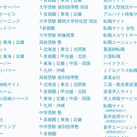
└
首都圏
｜
東海
｜
近畿
就活サイト
ーサーバー
大学受験 個別指導塾 現役
逆求人型就活サ
サービス
└
首都圏
｜
東海
｜
近畿
アルバイト情報
リーニング
大学受験 難関大学特化型 現役
転職サイト
ンドリー
└
首都圏
転職サイト 女性
大学受験 映像授業
転職スカウトサ
｜
東海
｜
近畿
高校受験 塾
転職エージェン
ット
└
北海道
｜
東北
｜
北関東
看護師転職
｜
東海
｜
近畿
└
首都圏
｜
甲信越・北陸
介護転職
ーパー
└
東海
｜
近畿
｜
中国・四国
ハイクラス・
リバリー
└
九州・沖縄
ミドルクラス転
高校受験 個別指導塾
派遣会社
納税サイト
└
北海道
｜
東北
｜
北関東
工場・製造業派
ルーム
└
首都圏
｜
甲信越・北陸
派遣求人サイト
ル収納スペース
└
東海
｜
近畿
｜
中国・四国
求人情報サービ
ナ
└
九州・沖縄
転職サイト
（採用担当向け）
中学受験 塾
新卒採用サイト
社
└
首都圏
｜
東海
｜
近畿
（採用担当向け）
アリング
中学受験 個別指導塾
新卒エージェン
（採用担当向け）
ー
└
首都圏