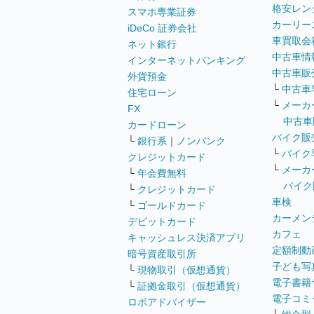
格安レン
スマホ専業証券
カーリー
iDeCo 証券会社
車買取会
ネット銀行
中古車情
インターネットバンキング
中古車販
外貨預金
└
中古車
住宅ローン
└
メーカ
FX
中古車
カードローン
バイク販
└
銀行系
｜
ノンバンク
└
バイク
クレジットカード
└
メーカ
└
年会費無料
バイク
└
クレジットカード
車検
└
ゴールドカード
カーメン
デビットカード
カフェ
キャッシュレス決済アプリ
定額制動
暗号資産取引所
子ども写
└
現物取引（仮想通貨）
電子書籍
└
証拠金取引（仮想通貨）
電子コミ
ロボアドバイザー