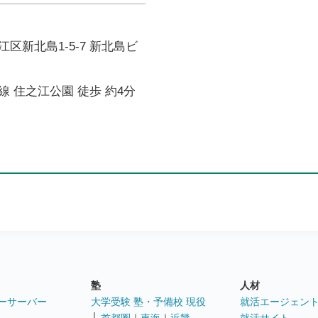
区新北島1-5-7 新北島ビ
 住之江公園 徒歩 約4分
塾
人材
ーサーバー
大学受験 塾・予備校 現役
就活エージェン