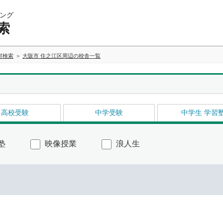
ング
索
村検索
大阪市 住之江区周辺の校舎一覧
高校受験
中学受験
中学生 学習
塾
映像授業
浪人生