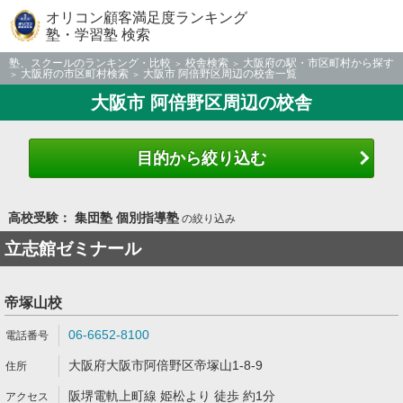
オリコン顧客満足度ランキング
塾・学習塾 検索
塾、スクールのランキング・比較
校舎検索
大阪府の駅・市区町村から探す
大阪府の市区町村検索
大阪市 阿倍野区周辺の校舎一覧
大阪市 阿倍野区周辺の校舎
目的から絞り込む
高校受験： 集団塾 個別指導塾
の絞り込み
立志館ゼミナール
帝塚山校
06-6652-8100
大阪府大阪市阿倍野区帝塚山1-8-9
阪堺電軌上町線 姫松より 徒歩 約1分