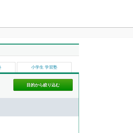
塾
小学生 学習塾