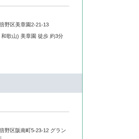
野区美章園2-21-13
和歌山) 美章園 徒歩 約3分
野区阪南町5-23-12 グラン
F