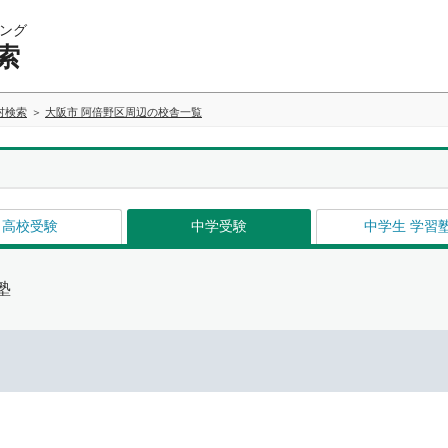
ング
索
村検索
大阪市 阿倍野区周辺の校舎一覧
高校受験
中学受験
中学生 学習
塾