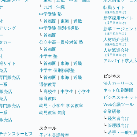
ル収納スペース
└
東海
｜
近畿
｜
中国・四国
求人情報サービ
ナ
└
九州・沖縄
転職サイト
（採用担当向け）
中学受験 塾
新卒採用サイト
社
└
首都圏
｜
東海
｜
近畿
（採用担当向け）
アリング
中学受験 個別指導塾
新卒エージェン
（採用担当向け）
ー
└
首都圏
人材紹介会社
タカー
公立中高一貫校対策 塾
（採用担当向け）
ス
└
首都圏
人材派遣会社
（採用担当向け）
社
小学生 塾
アルバイト求人
報サイト
└
首都圏
｜
東海
｜
近畿
売店
小学生 個別指導塾
ビジネス
専門販売店
└
首都圏
｜
東海
｜
近畿
法人カーリース
ー系
通信教育
ネット印刷通販
販売店
└
高校生
｜
中学生
｜
小学生
ビジネスチャッ
売店
家庭教師
Web会議ツール
専門販売店
幼児・小学生 学習教室
企業研修
ー系
幼児教室 知育
└
経営者向け
販売店
└
管理職向け
スクール
└
若手・一般社
テナンスサービス
子ども英語教室