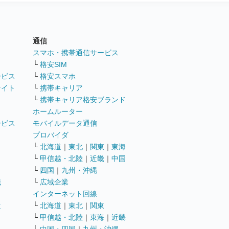
通信
ト
スマホ・携帯通信サービス
└
格安SIM
ービス
└
格安スマホ
サイト
└
携帯キャリア
└
携帯キャリア格安ブランド
ホームルーター
ービス
モバイルデータ通信
ト
プロバイダ
└
北海道
｜
東北
｜
関東
｜
東海
└
甲信越・北陸
｜
近畿
｜
中国
└
四国
｜
九州・沖縄
職
└
広域企業
インターネット回線
遣
└
北海道
｜
東北
｜
関東
└
甲信越・北陸
｜
東海
｜
近畿