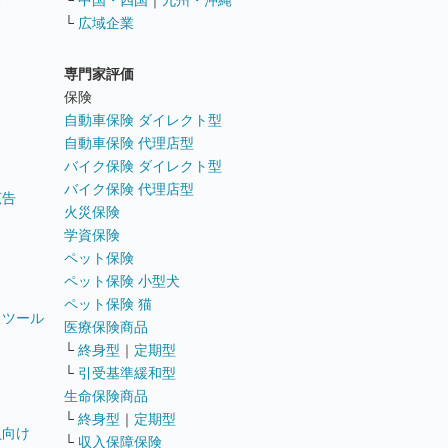
ス
└
中国・四国
｜
九州・沖縄
└
広域企業
専門家評価
ト
保険
自動車保険 ダイレクト型
自動車保険 代理店型
バイク保険 ダイレクト型
バイク保険 代理店型
広告
火災保険
学資保険
ペット保険
ペット保険 小型犬
ペット保険 猫
トツール
医療保険商品
└
終身型
｜
定期型
└
引受基準緩和型
生命保険商品
└
終身型
｜
定期型
員向け
└
収入保障保険