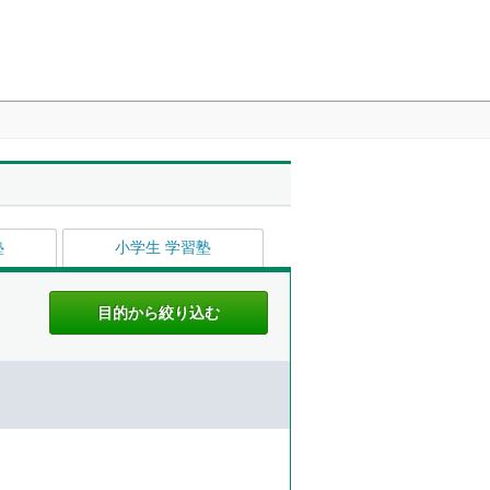
塾
小学生 学習塾