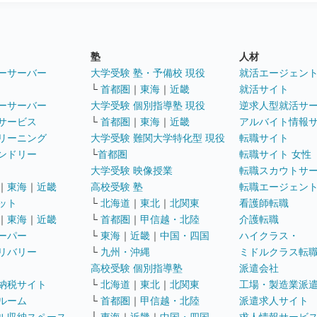
塾
人材
ーサーバー
大学受験 塾・予備校 現役
就活エージェン
└
首都圏
｜
東海
｜
近畿
就活サイト
ーサーバー
大学受験 個別指導塾 現役
逆求人型就活サ
サービス
└
首都圏
｜
東海
｜
近畿
アルバイト情報
リーニング
大学受験 難関大学特化型 現役
転職サイト
ンドリー
└
首都圏
転職サイト 女性
大学受験 映像授業
転職スカウトサ
｜
東海
｜
近畿
高校受験 塾
転職エージェン
ット
└
北海道
｜
東北
｜
北関東
看護師転職
｜
東海
｜
近畿
└
首都圏
｜
甲信越・北陸
介護転職
ーパー
└
東海
｜
近畿
｜
中国・四国
ハイクラス・
リバリー
└
九州・沖縄
ミドルクラス転
高校受験 個別指導塾
派遣会社
納税サイト
└
北海道
｜
東北
｜
北関東
工場・製造業派
ルーム
└
首都圏
｜
甲信越・北陸
派遣求人サイト