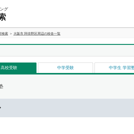
ング
索
村検索
大阪市 阿倍野区周辺の校舎一覧
高校受験
中学受験
中学生 学習
塾
ル