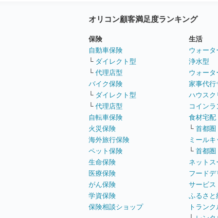
オリコン顧客満足度ランキング
保険
生活
自動車保険
ウォータ
└
ダイレクト型
浄水型
└
代理店型
ウォータ
バイク保険
家事代行
└
ダイレクト型
ハウスク
└
代理店型
コインラ
自転車保険
食材宅配
火災保険
└
首都圏
海外旅行保険
ミールキ
ペット保険
└
首都圏
生命保険
ネットス
医療保険
フードデ
がん保険
サービス
学資保険
ふるさと
保険相談ショップ
トランク