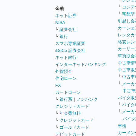
└
レンタ
└
コンテ
金融
└
宅配型
ネット証券
引越し会
NISA
カーシェ
└
証券会社
レンタカ
└
銀行
格安レン
スマホ専業証券
カーリー
iDeCo 証券会社
車買取会
ネット銀行
中古車情
インターネットバンキング
中古車販
外貨預金
└
中古車
住宅ローン
└
メーカ
FX
中古車
カードローン
バイク販
└
銀行系
｜
ノンバンク
└
バイク
クレジットカード
└
メーカ
└
年会費無料
バイク
└
クレジットカード
車検
└
ゴールドカード
カーメン
デビットカード