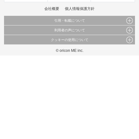
会社概要
個人情報保護方針
引用・転載について
利用者の声について
当サイトで公開されている情報（文字、写真、イラスト、画像データ等）及びこれらの配
置・編集および構造などについての著作権は株式会社oricon MEに帰属しております。
クッキーの使用について
当サイトに掲載している内容はすべてサービスの利用者が提出された見解・感想です。
これらの情報を権利者の許可なく無断転載・複製などの二次利用を行うことは固く禁じて
弊社が内容について正確性を含め一切保証するものではありません。
おります。
© oricon ME inc.
このサイトでは Cookie を使用して、ユーザーに合わせたコンテンツや広告の表示、ソー
弊社の見解・ 意見ではないことをご理解いただいた上でご覧ください。
シャル メディア機能の提供、広告の表示回数やクリック数の測定を行っています。
また、ユーザーによるサイトの利用状況についても情報を収集し、ソーシャル メディア
や広告配信、データ解析の各パートナーに提供しています。
各パートナーは、この情報とユーザーが各パートナーに提供した他の情報や、ユーザーが
各パートナーのサービスを使用したときに収集した他の情報を組み合わせて使用すること
があります。