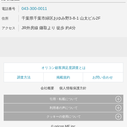
043-300-0011
千葉県千葉市緑区おゆみ野3-8-1 山太ビル2F
JR外房線 鎌取より 徒歩 約4分
オリコン顧客満足度調査とは
調査方法
掲載規約
お問い合わせ
会社概要
個人情報保護方針
引用・転載について
利用者の声について
当サイトで公開されている情報（文字、写真、イラスト、画像データ等）及びこれらの配
置・編集および構造などについての著作権は株式会社oricon MEに帰属しております。
クッキーの使用について
当サイトに掲載している内容はすべてサービスの利用者が提出された見解・感想です。
これらの情報を権利者の許可なく無断転載・複製などの二次利用を行うことは固く禁じて
弊社が内容について正確性を含め一切保証するものではありません。
おります。
© oricon ME inc.
このサイトでは Cookie を使用して、ユーザーに合わせたコンテンツや広告の表示、ソー