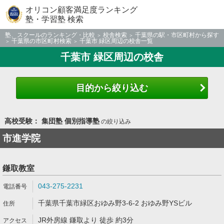
オリコン顧客満足度ランキング
塾・学習塾 検索
塾、スクールのランキング・比較
校舎検索
千葉県の駅・市区町村から探す
千葉県の市区町村検索
千葉市 緑区周辺の校舎一覧
千葉市 緑区周辺の校舎
目的から絞り込む
高校受験： 集団塾 個別指導塾
の絞り込み
市進学院
鎌取教室
043-275-2231
千葉県千葉市緑区おゆみ野3-6-2 おゆみ野YSビル
JR外房線 鎌取より 徒歩 約3分