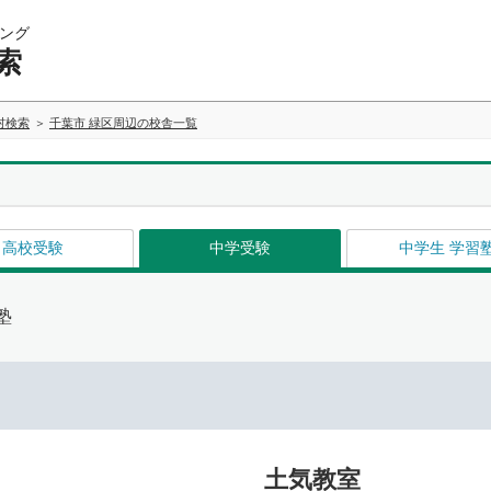
ング
索
村検索
千葉市 緑区周辺の校舎一覧
高校受験
中学受験
中学生 学習
塾
土気教室