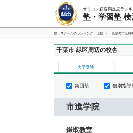
オリコン顧客満足度ランキ
塾・学習塾 検
塾、スクールのランキング・比較
千葉県の市区町
千葉市 緑区周辺の校舎
大学受験
集団塾
個別指導
市進学院
鎌取教室