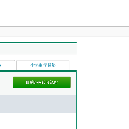
塾
小学生 学習塾