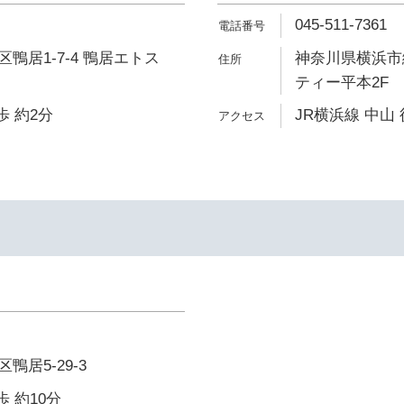
045-511-7361
鴨居1-7-4 鴨居エトス
神奈川県横浜市緑
ティー平本2F
歩 約2分
JR横浜線 中山 
居5-29-3
歩 約10分