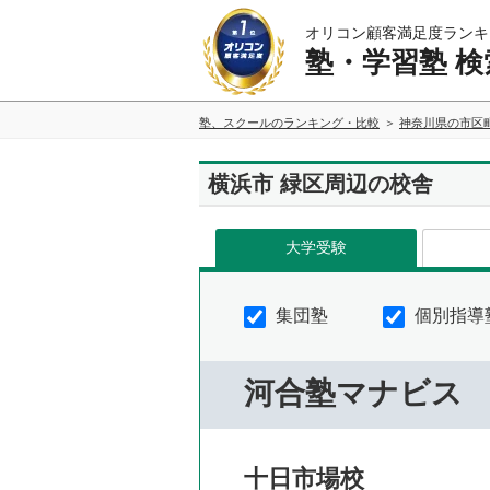
オリコン顧客満足度ランキ
塾・学習塾 検
塾、スクールのランキング・比較
神奈川県の市区
横浜市 緑区周辺の校舎
大学受験
集団塾
個別指導
河合塾マナビス
十日市場校