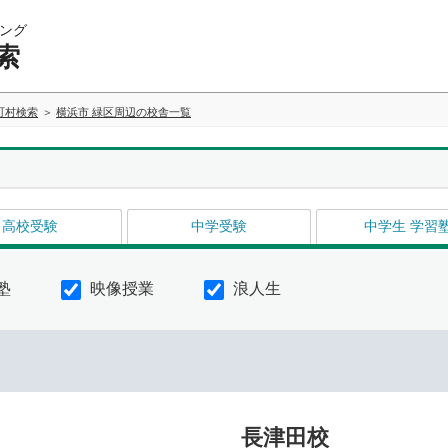
ング
索
町村検索
横浜市 緑区周辺の校舎一覧
高校受験
中学受験
中学生 学習
塾
映像授業
浪人生
長津田校