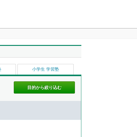
塾
小学生 学習塾