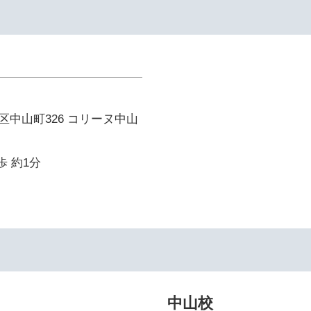
中山町326 コリーヌ中山
歩 約1分
中山校