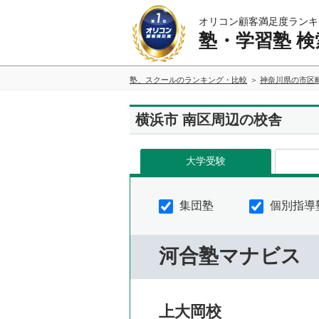
オリコン顧客満足度ランキ
塾・学習塾 検
塾、スクールのランキング・比較
神奈川県の市区
横浜市 南区周辺の校舎
大学受験
集団塾
個別指導
河合塾マナビス
上大岡校