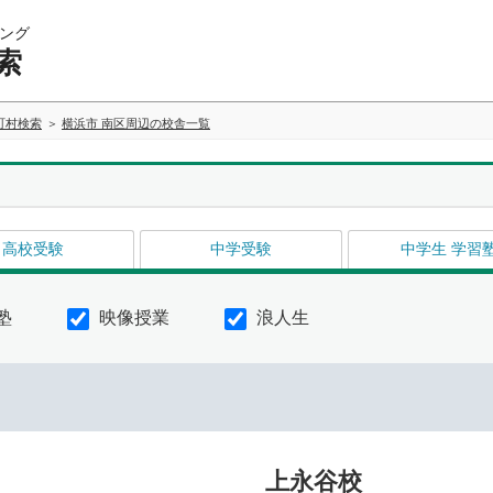
ング
索
町村検索
横浜市 南区周辺の校舎一覧
高校受験
中学受験
中学生 学習
塾
映像授業
浪人生
上永谷校