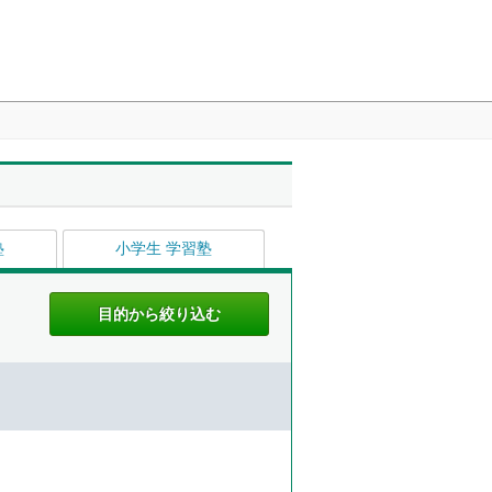
塾
小学生 学習塾