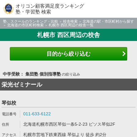
オリコン顧客満足度ランキング
塾・学習塾 検索
塾、スクールのランキング・比較
校舎検索
北海道の駅・市区町村から探す
北海道の市区町村検索
札幌市 西区周辺の校舎一覧
札幌市 西区周辺の校舎
目的から絞り込む
中学受験： 集団塾 個別指導塾
の絞り込み
栄光ゼミナール
琴似校
011-633-6122
北海道札幌市西区琴似一条5-2-23 ピソス琴似2F
札幌市営地下鉄東西線 琴似より 徒歩 約2分