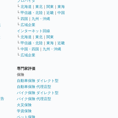
ト
プロバイダ
└
北海道
｜
東北
｜
関東
｜
東海
└
甲信越・北陸
｜
近畿
｜
中国
└
四国
｜
九州・沖縄
職
└
広域企業
インターネット回線
遣
└
北海道
｜
東北
｜
関東
└
甲信越・北陸
｜
東海
｜
近畿
ス
└
中国・四国
｜
九州・沖縄
└
広域企業
専門家評価
ト
保険
自動車保険 ダイレクト型
自動車保険 代理店型
バイク保険 ダイレクト型
広告
バイク保険 代理店型
火災保険
学資保険
ペット保険