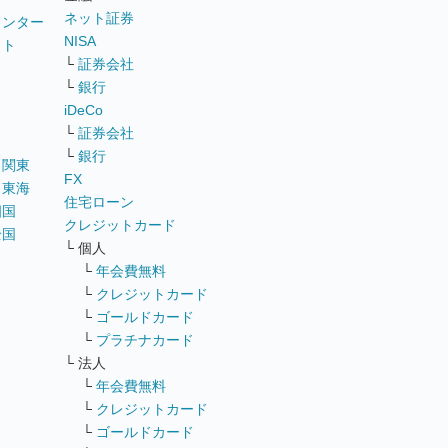
ネット証券
ウンター
NISA
イト
└
証券会社
リ
└
銀行
iDeCo
└
証券会社
└
銀行
｜
関東
FX
｜
東海
住宅ローン
四国
クレジットカード
全国
└ 個人
ス
└
年会費無料
└
クレジットカード
└
ゴールドカード
└
プラチナカード
└ 法人
└
年会費無料
└
クレジットカード
└
ゴールドカード