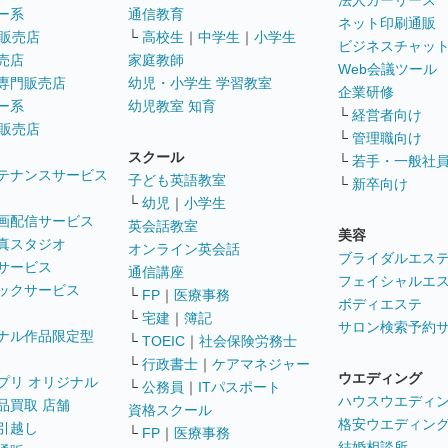
法人カーリース
ー系
通信教育
ネット印刷通販
販売店
└
高校生
｜
中学生
｜
小学生
ビジネスチャッ
売店
家庭教師
Web会議ツール
専門販売店
幼児・小学生 学習教室
企業研修
ー系
幼児教室 知育
└
経営者向け
販売店
└
管理職向け
スクール
└
若手・一般社
テナンスサービス
子ども英語教室
└
新卒向け
└
幼児
｜
小学生
画配信サービス
英会話教室
美容
真スタジオ
オンライン英会話
ブライダルエス
サービス
通信講座
フェイシャルエ
ックサービス
└
FP
｜
医療事務
ボディエステ
└
宅建
｜
簿記
サロン検索予約
ナル作品限定型
└
TOEIC
｜
社会保険労務士
└
行政書士
｜
ケアマネジャー
ウエディング
プリ オリジナル
└
公務員
｜
ITパスポート
ハウスウエディ
品買取 店舗
資格スクール
格安ウエディン
引越し
└
FP
｜
医療事務
結婚相談所