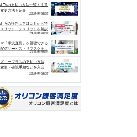
M TVの支払い方法一覧！注意
や変更方法も紹介
定額制動画配信
M TVの評判は？口コミから特
、メリット・デメリットを解説
定額制動画配信
ラマ「半沢直樹」を視聴できる
配信サービス・サブスクを...
定額制動画配信
ィズニープラスの支払い方法
？変更・確認手順などを入会
定額制動画配信