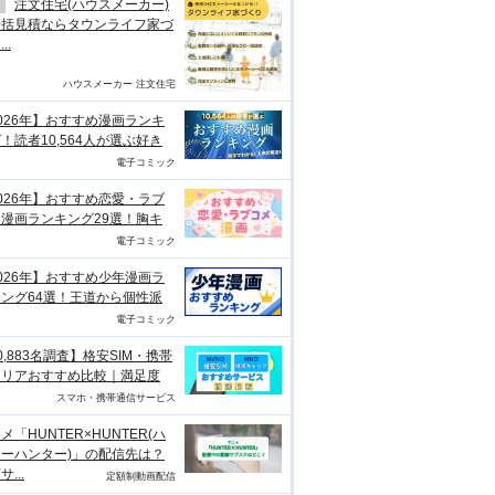
注文住宅(ハウスメーカー)
一括見積ならタウンライフ家づ
..
ハウスメーカー 注文住宅
026年】おすすめ漫画ランキ
！読者10,564人が選ぶ好き
電子コミック
026年】おすすめ恋愛・ラブ
漫画ランキング29選！胸キ
電子コミック
026年】おすすめ少年漫画ラ
ング64選！王道から個性派
電子コミック
0,883名調査】格安SIM・携帯
ャリアおすすめ比較｜満足度
スマホ・携帯通信サービス
メ「HUNTER×HUNTER(ハ
ーハンター)」の配信先は？
...
定額制動画配信