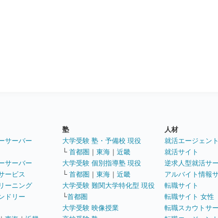
塾
人材
ーサーバー
大学受験 塾・予備校 現役
就活エージェン
└
首都圏
｜
東海
｜
近畿
就活サイト
ーサーバー
大学受験 個別指導塾 現役
逆求人型就活サ
サービス
└
首都圏
｜
東海
｜
近畿
アルバイト情報
リーニング
大学受験 難関大学特化型 現役
転職サイト
ンドリー
└
首都圏
転職サイト 女性
大学受験 映像授業
転職スカウトサ