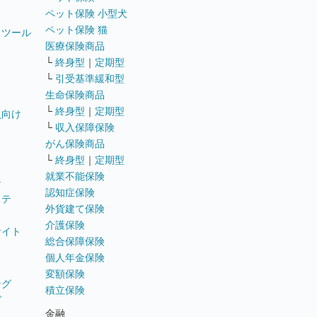
ペット保険 小型犬
ペット保険 猫
トツール
医療保険商品
└
終身型
｜
定期型
└
引受基準緩和型
生命保険商品
└
終身型
｜
定期型
員向け
└
収入保障保険
がん保険商品
└
終身型
｜
定期型
就業不能保険
テ
認知症保険
ステ
外貨建て保険
介護保険
サイト
総合保障保険
個人年金保険
変額保険
ング
積立保険
グ
金融