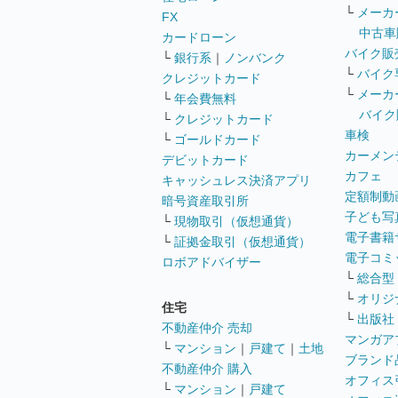
└
メーカ
FX
中古車
カードローン
バイク販
└
銀行系
｜
ノンバンク
└
バイク
クレジットカード
└
メーカ
└
年会費無料
バイク
└
クレジットカード
車検
└
ゴールドカード
カーメン
デビットカード
カフェ
キャッシュレス決済アプリ
定額制動
暗号資産取引所
子ども写
└
現物取引（仮想通貨）
電子書籍
└
証拠金取引（仮想通貨）
電子コミ
ロボアドバイザー
└
総合型
└
オリジ
住宅
└
出版社
不動産仲介 売却
マンガア
└
マンション
｜
戸建て
｜
土地
ブランド
不動産仲介 購入
オフィス
└
マンション
｜
戸建て