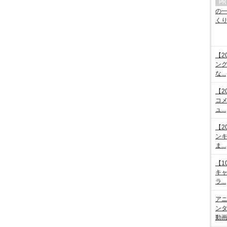
の
くり.
【2
ング
な...
【2
コメ
ュ...
【2
ンキ
ま...
【1
キ
ラ...
アニ
ンタ
動画サ