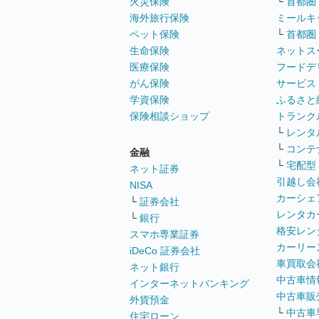
火災保険
└
首都圏
海外旅行保険
ミールキ
ペット保険
└
首都圏
生命保険
ネットス
医療保険
フードデ
がん保険
サービス
学資保険
ふるさと
保険相談ショップ
トランク
└
レンタ
└
コンテ
金融
└
宅配型
ネット証券
引越し会
NISA
カーシェ
└
証券会社
レンタカ
└
銀行
格安レン
スマホ専業証券
カーリー
iDeCo 証券会社
車買取会
ネット銀行
中古車情
インターネットバンキング
中古車販
外貨預金
└
中古車
住宅ローン