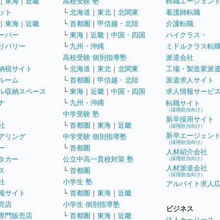
｜
東海
｜
近畿
高校受験 塾
転職エージェン
ット
└
北海道
｜
東北
｜
北関東
看護師転職
｜
東海
｜
近畿
└
首都圏
｜
甲信越・北陸
介護転職
ーパー
└
東海
｜
近畿
｜
中国・四国
ハイクラス・
リバリー
└
九州・沖縄
ミドルクラス転
高校受験 個別指導塾
派遣会社
納税サイト
└
北海道
｜
東北
｜
北関東
工場・製造業派
ルーム
└
首都圏
｜
甲信越・北陸
派遣求人サイト
ル収納スペース
└
東海
｜
近畿
｜
中国・四国
求人情報サービ
ナ
└
九州・沖縄
転職サイト
（採用担当向け）
中学受験 塾
新卒採用サイト
社
└
首都圏
｜
東海
｜
近畿
（採用担当向け）
新卒エージェン
アリング
中学受験 個別指導塾
（採用担当向け）
ー
└
首都圏
人材紹介会社
タカー
公立中高一貫校対策 塾
（採用担当向け）
人材派遣会社
ス
└
首都圏
（採用担当向け）
社
小学生 塾
アルバイト求人
報サイト
└
首都圏
｜
東海
｜
近畿
売店
小学生 個別指導塾
ビジネス
専門販売店
└
首都圏
｜
東海
｜
近畿