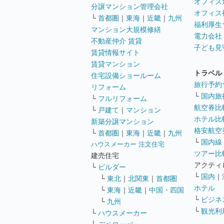
オフィス
分譲マンション管理会社
オフィス
└
首都圏
｜
東海
｜
近畿
｜
九州
福利厚生
マンション大規模修繕
電力会社
不動産仲介 賃貸
子ども見
賃貸情報サイト
賃貸マンション
トラベル
住宅設備ショールーム
旅行予約
リフォーム
└
国内旅
└
フルリフォーム
航空券比
└
戸建て
｜
マンション
ホテル比
新築分譲マンション
格安航空券
└
首都圏
｜
東海
｜
近畿
｜
九州
└
国内線
ハウスメーカー 注文住宅
ツアー比
建売住宅
アクティ
└
ビルダー
└
国内
｜
└
東北
｜
北関東
｜
首都圏
ホテル
└
東海
｜
近畿
｜
中国・四国
└
ビジネ
└
九州
└
観光利
└
ハウスメーカー