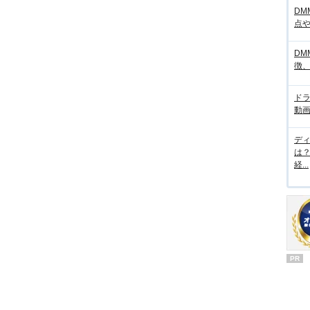
DM
点
DM
徴
ド
動画
デ
は
経...
PR