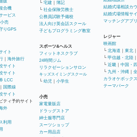
通販
└
宅建
｜
簿記
結婚式場相談カ
複合機
└
社会保険労務士
結婚式場情報サ
サービス
公務員試験予備校
マッチングアプ
 小売
法人向け英会話スクール
守りGPS
子どもプログラミング教室
レジャー
映画館
スポーツ&ヘルス
└
北海道
｜
東北
サイト
フィットネスクラブ
└
甲信越・北陸
行
｜
海外旅行
24時間ジム
└
近畿
｜
中国・
較サイト
リラクゼーションサロン
└
九州・沖縄
｜
較サイト
キッズスイミングスクール
カラオケボック
 LCC
└
幼児
｜
小学生
テーマパーク
｜
国際線
較サイト
小売
ビティ予約サイト
家電量販店
海外
ドラッグストア
紳士服専門店
ス利用
スーツショップ
用
カー用品店