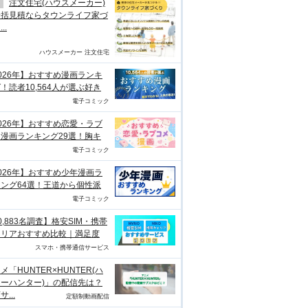
注文住宅(ハウスメーカー)
一括見積ならタウンライフ家づ
..
ハウスメーカー 注文住宅
026年】おすすめ漫画ランキ
！読者10,564人が選ぶ好き
電子コミック
026年】おすすめ恋愛・ラブ
漫画ランキング29選！胸キ
電子コミック
026年】おすすめ少年漫画ラ
ング64選！王道から個性派
電子コミック
0,883名調査】格安SIM・携帯
ャリアおすすめ比較｜満足度
スマホ・携帯通信サービス
メ「HUNTER×HUNTER(ハ
ーハンター)」の配信先は？
...
定額制動画配信