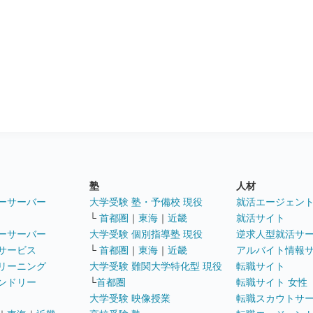
塾
人材
ーサーバー
大学受験 塾・予備校 現役
就活エージェン
└
首都圏
｜
東海
｜
近畿
就活サイト
ーサーバー
大学受験 個別指導塾 現役
逆求人型就活サ
サービス
└
首都圏
｜
東海
｜
近畿
アルバイト情報
リーニング
大学受験 難関大学特化型 現役
転職サイト
ンドリー
└
首都圏
転職サイト 女性
大学受験 映像授業
転職スカウトサ