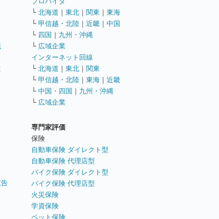
ト
プロバイダ
└
北海道
｜
東北
｜
関東
｜
東海
└
甲信越・北陸
｜
近畿
｜
中国
└
四国
｜
九州・沖縄
職
└
広域企業
インターネット回線
遣
└
北海道
｜
東北
｜
関東
└
甲信越・北陸
｜
東海
｜
近畿
ス
└
中国・四国
｜
九州・沖縄
└
広域企業
専門家評価
ト
保険
自動車保険 ダイレクト型
自動車保険 代理店型
バイク保険 ダイレクト型
広告
バイク保険 代理店型
火災保険
学資保険
ペット保険