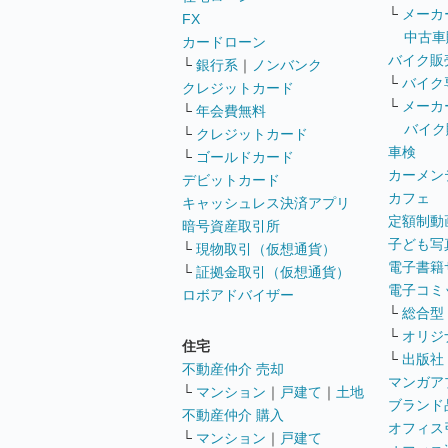
└
メーカ
FX
中古車
カードローン
バイク販
└
銀行系
｜
ノンバンク
└
バイク
クレジットカード
└
メーカ
└
年会費無料
バイク
└
クレジットカード
車検
└
ゴールドカード
カーメン
デビットカード
カフェ
キャッシュレス決済アプリ
定額制動
暗号資産取引所
子ども写
└
現物取引（仮想通貨）
電子書籍
└
証拠金取引（仮想通貨）
電子コミ
ロボアドバイザー
└
総合型
└
オリジ
住宅
└
出版社
不動産仲介 売却
マンガア
└
マンション
｜
戸建て
｜
土地
ブランド
不動産仲介 購入
オフィス
└
マンション
｜
戸建て