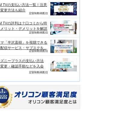
M TVの支払い方法一覧！注意
や変更方法も紹介
定額制動画配信
M TVの評判は？口コミから特
、メリット・デメリットを解説
定額制動画配信
ラマ「半沢直樹」を視聴できる
配信サービス・サブスクを...
定額制動画配信
ィズニープラスの支払い方法
？変更・確認手順などを入会
定額制動画配信