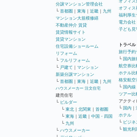
オフィス
分譲マンション管理会社
オフィス
└
首都圏
｜
東海
｜
近畿
｜
九州
福利厚生
マンション大規模修繕
電力会社
不動産仲介 賃貸
子ども見
賃貸情報サイト
賃貸マンション
トラベル
住宅設備ショールーム
旅行予約
リフォーム
└
国内旅
└
フルリフォーム
航空券比
└
戸建て
｜
マンション
ホテル比
新築分譲マンション
格安航空券
└
首都圏
｜
東海
｜
近畿
｜
九州
└
国内線
ハウスメーカー 注文住宅
ツアー比
建売住宅
アクティ
└
ビルダー
└
国内
｜
└
東北
｜
北関東
｜
首都圏
ホテル
└
東海
｜
近畿
｜
中国・四国
└
ビジネ
└
九州
└
観光利
└
ハウスメーカー