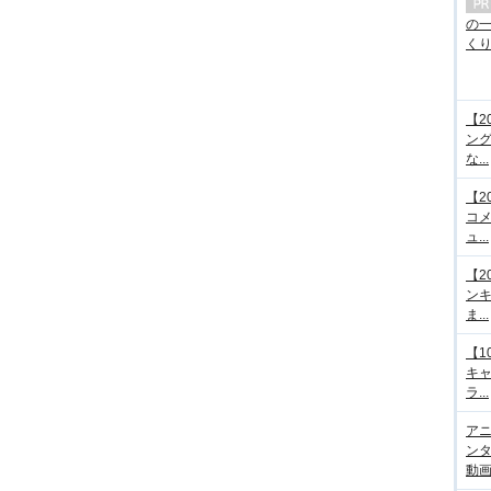
の
くり.
【2
ング
な...
【2
コメ
ュ...
【2
ンキ
ま...
【1
キ
ラ...
アニ
ンタ
動画サ