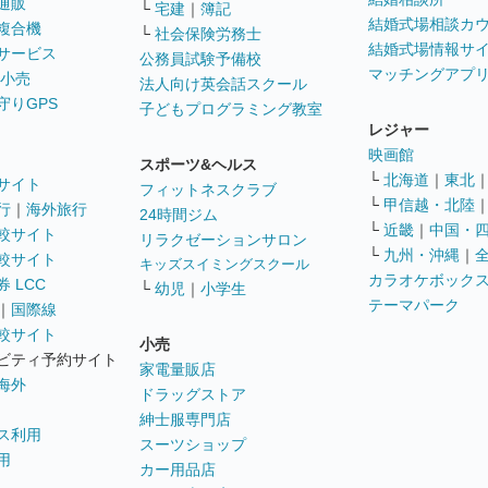
通販
└
宅建
｜
簿記
結婚式場相談カ
複合機
└
社会保険労務士
結婚式場情報サ
サービス
公務員試験予備校
マッチングアプ
 小売
法人向け英会話スクール
守りGPS
子どもプログラミング教室
レジャー
映画館
スポーツ&ヘルス
└
北海道
｜
東北
サイト
フィットネスクラブ
└
甲信越・北陸
行
｜
海外旅行
24時間ジム
└
近畿
｜
中国・
較サイト
リラクゼーションサロン
└
九州・沖縄
｜
較サイト
キッズスイミングスクール
カラオケボック
 LCC
└
幼児
｜
小学生
テーマパーク
｜
国際線
較サイト
小売
ビティ予約サイト
家電量販店
海外
ドラッグストア
紳士服専門店
ス利用
スーツショップ
用
カー用品店