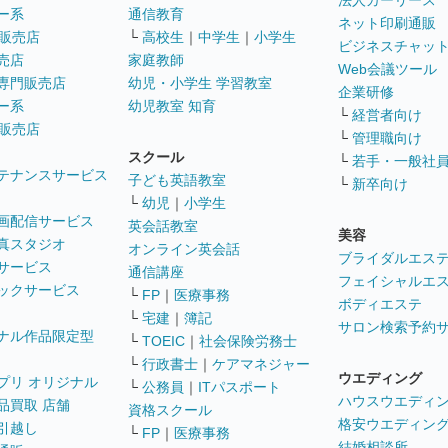
法人カーリース
ー系
通信教育
ネット印刷通販
販売店
└
高校生
｜
中学生
｜
小学生
ビジネスチャッ
売店
家庭教師
Web会議ツール
専門販売店
幼児・小学生 学習教室
企業研修
ー系
幼児教室 知育
└
経営者向け
販売店
└
管理職向け
スクール
└
若手・一般社
テナンスサービス
子ども英語教室
└
新卒向け
└
幼児
｜
小学生
画配信サービス
英会話教室
美容
真スタジオ
オンライン英会話
ブライダルエス
サービス
通信講座
フェイシャルエ
ックサービス
└
FP
｜
医療事務
ボディエステ
└
宅建
｜
簿記
サロン検索予約
ナル作品限定型
└
TOEIC
｜
社会保険労務士
└
行政書士
｜
ケアマネジャー
ウエディング
プリ オリジナル
└
公務員
｜
ITパスポート
ハウスウエディ
品買取 店舗
資格スクール
格安ウエディン
引越し
└
FP
｜
医療事務
結婚相談所