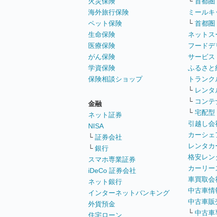
火災保険
└
首都圏
海外旅行保険
ミールキ
ペット保険
└
首都圏
生命保険
ネットス
医療保険
フードデ
がん保険
サービス
学資保険
ふるさと
保険相談ショップ
トランク
└
レンタ
└
コンテ
金融
└
宅配型
ネット証券
引越し会
NISA
カーシェ
└
証券会社
レンタカ
└
銀行
格安レン
スマホ専業証券
カーリー
iDeCo 証券会社
車買取会
ネット銀行
中古車情
インターネットバンキング
中古車販
外貨預金
└
中古車
住宅ローン