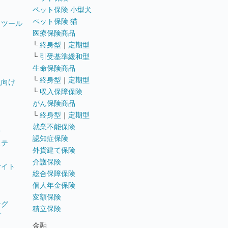
ペット保険 小型犬
ペット保険 猫
トツール
医療保険商品
└
終身型
｜
定期型
└
引受基準緩和型
生命保険商品
└
終身型
｜
定期型
員向け
└
収入保障保険
がん保険商品
└
終身型
｜
定期型
就業不能保険
テ
認知症保険
ステ
外貨建て保険
介護保険
サイト
総合保障保険
個人年金保険
変額保険
ング
積立保険
グ
金融