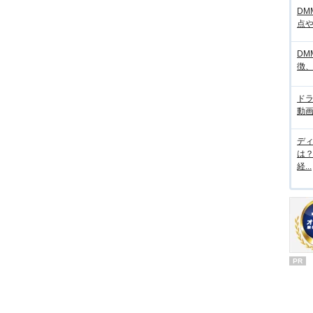
DM
点
DM
徴
ド
動画
デ
は
経...
PR