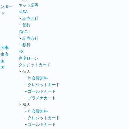
ネット証券
ウンター
NISA
イト
└
証券会社
リ
└
銀行
iDeCo
└
証券会社
└
銀行
｜
関東
FX
｜
東海
住宅ローン
四国
クレジットカード
全国
└ 個人
ス
└
年会費無料
└
クレジットカード
└
ゴールドカード
└
プラチナカード
└ 法人
└
年会費無料
└
クレジットカード
└
ゴールドカード