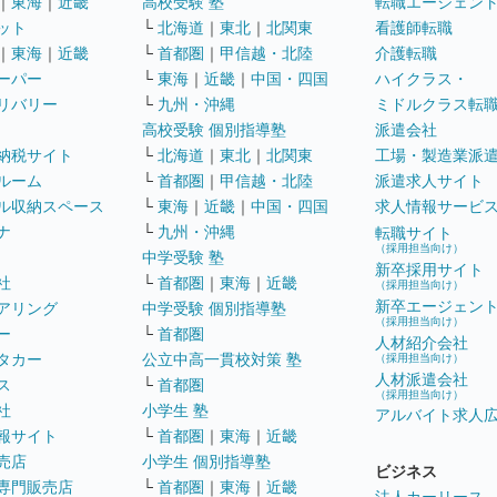
｜
東海
｜
近畿
高校受験 塾
転職エージェン
ット
└
北海道
｜
東北
｜
北関東
看護師転職
｜
東海
｜
近畿
└
首都圏
｜
甲信越・北陸
介護転職
ーパー
└
東海
｜
近畿
｜
中国・四国
ハイクラス・
リバリー
└
九州・沖縄
ミドルクラス転
高校受験 個別指導塾
派遣会社
納税サイト
└
北海道
｜
東北
｜
北関東
工場・製造業派
ルーム
└
首都圏
｜
甲信越・北陸
派遣求人サイト
ル収納スペース
└
東海
｜
近畿
｜
中国・四国
求人情報サービ
ナ
└
九州・沖縄
転職サイト
（採用担当向け）
中学受験 塾
新卒採用サイト
社
└
首都圏
｜
東海
｜
近畿
（採用担当向け）
新卒エージェン
アリング
中学受験 個別指導塾
（採用担当向け）
ー
└
首都圏
人材紹介会社
タカー
公立中高一貫校対策 塾
（採用担当向け）
人材派遣会社
ス
└
首都圏
（採用担当向け）
社
小学生 塾
アルバイト求人
報サイト
└
首都圏
｜
東海
｜
近畿
売店
小学生 個別指導塾
ビジネス
専門販売店
└
首都圏
｜
東海
｜
近畿