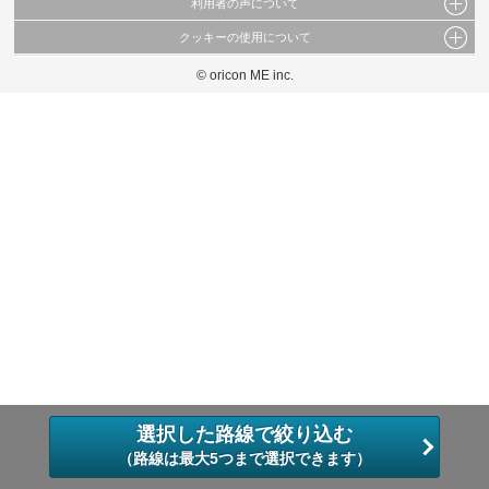
利用者の声について
当サイトで公開されている情報（文字、写真、イラスト、画像データ等）及びこれらの配
置・編集および構造などについての著作権は株式会社oricon MEに帰属しております。
クッキーの使用について
当サイトに掲載している内容はすべてサービスの利用者が提出された見解・感想です。
これらの情報を権利者の許可なく無断転載・複製などの二次利用を行うことは固く禁じて
弊社が内容について正確性を含め一切保証するものではありません。
おります。
© oricon ME inc.
このサイトでは Cookie を使用して、ユーザーに合わせたコンテンツや広告の表示、ソー
弊社の見解・ 意見ではないことをご理解いただいた上でご覧ください。
シャル メディア機能の提供、広告の表示回数やクリック数の測定を行っています。
また、ユーザーによるサイトの利用状況についても情報を収集し、ソーシャル メディア
や広告配信、データ解析の各パートナーに提供しています。
各パートナーは、この情報とユーザーが各パートナーに提供した他の情報や、ユーザーが
各パートナーのサービスを使用したときに収集した他の情報を組み合わせて使用すること
があります。
選択した路線で絞り込む
（路線は最大5つまで選択できます）