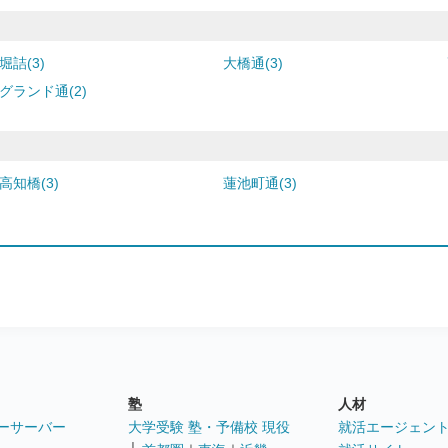
堀詰(3)
大橋通(3)
グランド通(2)
高知橋(3)
蓮池町通(3)
塾
人材
ーサーバー
大学受験 塾・予備校 現役
就活エージェン