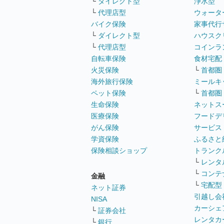
└
ダイレクト型
浄水型
└
代理店型
ウォータ
バイク保険
家事代行
└
ダイレクト型
ハウスク
└
代理店型
コインラ
自転車保険
食材宅配
火災保険
└
首都圏
海外旅行保険
ミールキ
ペット保険
└
首都圏
生命保険
ネットス
医療保険
フードデ
がん保険
サービス
学資保険
ふるさと
保険相談ショップ
トランク
└
レンタ
└
コンテ
金融
└
宅配型
ネット証券
引越し会
NISA
カーシェ
└
証券会社
レンタカ
└
銀行