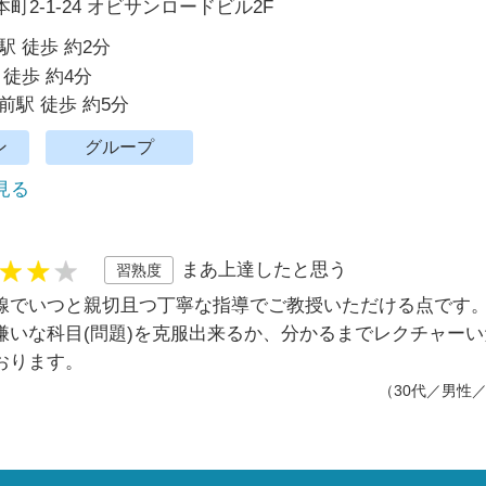
町2-1-24 オビサンロードビル2F
駅 徒歩 約2分
 徒歩 約4分
前駅 徒歩 約5分
ン
グループ
で見る
まあ上達したと思う
習熟度
線でいつと親切且つ丁寧な指導でご教授いただける点です
嫌いな科目(問題)を克服出来るか、分かるまでレクチャー
おります。
（30代／男性