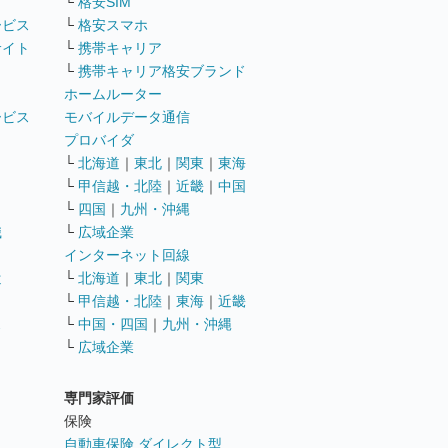
└
格安SIM
ービス
└
格安スマホ
サイト
└
携帯キャリア
└
携帯キャリア格安ブランド
ホームルーター
ービス
モバイルデータ通信
ト
プロバイダ
└
北海道
｜
東北
｜
関東
｜
東海
└
甲信越・北陸
｜
近畿
｜
中国
└
四国
｜
九州・沖縄
職
└
広域企業
インターネット回線
遣
└
北海道
｜
東北
｜
関東
└
甲信越・北陸
｜
東海
｜
近畿
ス
└
中国・四国
｜
九州・沖縄
└
広域企業
専門家評価
ト
保険
自動車保険 ダイレクト型