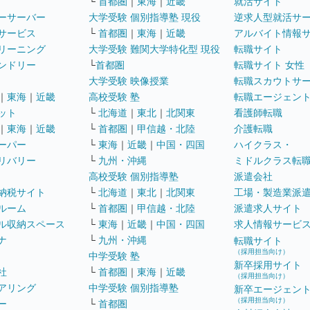
└
首都圏
｜
東海
｜
近畿
就活サイト
ーサーバー
大学受験 個別指導塾 現役
逆求人型就活サ
サービス
└
首都圏
｜
東海
｜
近畿
アルバイト情報
リーニング
大学受験 難関大学特化型 現役
転職サイト
ンドリー
└
首都圏
転職サイト 女性
大学受験 映像授業
転職スカウトサ
｜
東海
｜
近畿
高校受験 塾
転職エージェン
ット
└
北海道
｜
東北
｜
北関東
看護師転職
｜
東海
｜
近畿
└
首都圏
｜
甲信越・北陸
介護転職
ーパー
└
東海
｜
近畿
｜
中国・四国
ハイクラス・
リバリー
└
九州・沖縄
ミドルクラス転
高校受験 個別指導塾
派遣会社
納税サイト
└
北海道
｜
東北
｜
北関東
工場・製造業派
ルーム
└
首都圏
｜
甲信越・北陸
派遣求人サイト
ル収納スペース
└
東海
｜
近畿
｜
中国・四国
求人情報サービ
ナ
└
九州・沖縄
転職サイト
（採用担当向け）
中学受験 塾
新卒採用サイト
社
└
首都圏
｜
東海
｜
近畿
（採用担当向け）
アリング
中学受験 個別指導塾
新卒エージェン
（採用担当向け）
ー
└
首都圏