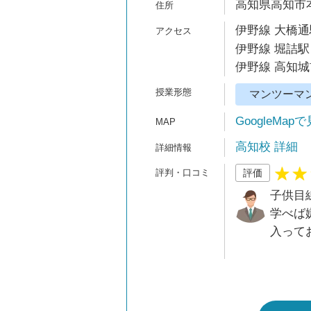
高知県高知市本
伊野線 大橋通
伊野線 堀詰駅
伊野線 高知城
マンツーマ
GoogleMap
高知校 詳細
評価
子供目
学べば
入って