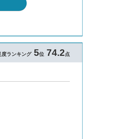
5
74.2
足度ランキング
位
点