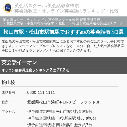
英会話スクール/英会話教室検索
英会話教室・オンライン英会話のランキング・比較
英会話スクールランキング
英会話スクール検索 都道府県選択
愛媛県の駅・市区町村から探す
松山市・松山市駅前周辺の英会話スクール
松山市駅・松山市駅前駅でおすすめの英会話教室3選
愛媛県の松山市駅・松山市駅前駅周辺にあるおすすめの英会話スクールを比較で
きます。マンツーマン・グループレッスンなど、自分に合った人気の英会話教室
を口コミや満足度ランキングとともに探すことができます。
英会話イーオン
2
77.2
オリコン顧客満足度ランキング
位
点
松山校
0800-111-1111
愛媛県松山市湊町4-10-8 ビーフラット3F
伊予鉄道郡中線 松山市駅 徒歩 約5分
伊予鉄道環状線 市役所前駅 徒歩 約6分
伊予鉄道環状線 南堀端駅 徒歩 約7分