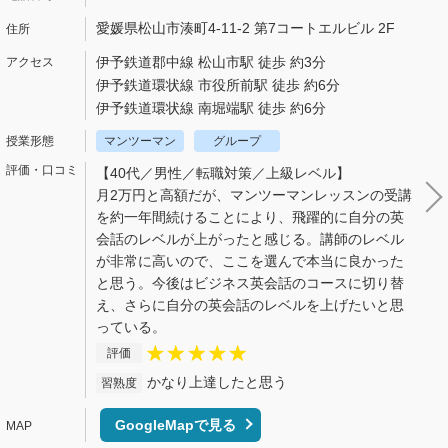
愛媛県松山市湊町4-11-2 第7コートエルビル 2F
伊予鉄道郡中線 松山市駅 徒歩 約3分
伊予鉄道環状線 市役所前駅 徒歩 約6分
伊予鉄道環状線 南堀端駅 徒歩 約6分
マンツーマン
グループ
【40代／男性／転職対策／上級レベル】
月2万円と高額だが、マンツーマンレッスンの受講
を約一年間続けることにより、飛躍的に自分の英
会話のレベルが上がったと感じる。講師のレベル
が非常に高いので、ここを選んで本当に良かった
と思う。今後はビジネス英会話のコースに切り替
え、さらに自分の英会話のレベルを上げたいと思
っている。
評価
かなり上達したと思う
習熟度
GoogleMapで見る