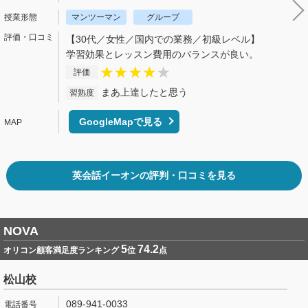
マンツーマン
グループ
【30代／女性／国内での業務／初級レベル】
学習効果とレッスン費用のバランスが良い。
評価
まあ上達したと思う
習熟度
GoogleMapで見る
英会話イーオンの評判・口コミを見る
NOVA
5
74.2
オリコン顧客満足度ランキング
位
点
松山校
089-941-0033