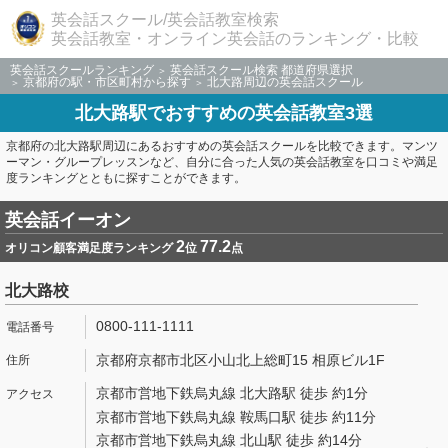
英会話スクール/英会話教室検索
英会話教室・オンライン英会話のランキング・比較
英会話スクールランキング
英会話スクール検索 都道府県選択
京都府の駅・市区町村から探す
北大路周辺の英会話スクール
北大路駅でおすすめの英会話教室3選
京都府の北大路駅周辺にあるおすすめの英会話スクールを比較できます。マンツ
ーマン・グループレッスンなど、自分に合った人気の英会話教室を口コミや満足
度ランキングとともに探すことができます。
英会話イーオン
2
77.2
オリコン顧客満足度ランキング
位
点
北大路校
0800-111-1111
京都府京都市北区小山北上総町15 相原ビル1F
京都市営地下鉄烏丸線 北大路駅 徒歩 約1分
京都市営地下鉄烏丸線 鞍馬口駅 徒歩 約11分
京都市営地下鉄烏丸線 北山駅 徒歩 約14分