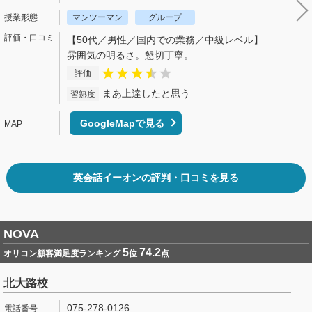
マンツーマン
グループ
【50代／男性／国内での業務／中級レベル】
雰囲気の明るさ。懇切丁寧。
評価
まあ上達したと思う
習熟度
GoogleMapで見る
英会話イーオンの評判・口コミを見る
NOVA
5
74.2
オリコン顧客満足度ランキング
位
点
北大路校
075-278-0126