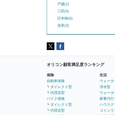
戸越(1)
三田(4)
日本橋(6)
浅草(3)
オリコン顧客満足度ランキング
保険
生活
自動車保険
ウォータ
└
ダイレクト型
浄水型
└
代理店型
ウォータ
バイク保険
家事代行
└
ダイレクト型
ハウスク
└
代理店型
コインラ