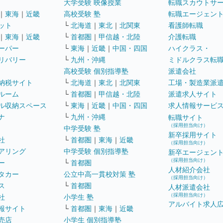
大学受験 映像授業
転職スカウトサ
｜
東海
｜
近畿
高校受験 塾
転職エージェン
ット
└
北海道
｜
東北
｜
北関東
看護師転職
｜
東海
｜
近畿
└
首都圏
｜
甲信越・北陸
介護転職
ーパー
└
東海
｜
近畿
｜
中国・四国
ハイクラス・
リバリー
└
九州・沖縄
ミドルクラス転
高校受験 個別指導塾
派遣会社
納税サイト
└
北海道
｜
東北
｜
北関東
工場・製造業派
ルーム
└
首都圏
｜
甲信越・北陸
派遣求人サイト
ル収納スペース
└
東海
｜
近畿
｜
中国・四国
求人情報サービ
ナ
└
九州・沖縄
転職サイト
（採用担当向け）
中学受験 塾
新卒採用サイト
社
└
首都圏
｜
東海
｜
近畿
（採用担当向け）
アリング
中学受験 個別指導塾
新卒エージェン
（採用担当向け）
ー
└
首都圏
人材紹介会社
タカー
公立中高一貫校対策 塾
（採用担当向け）
ス
└
首都圏
人材派遣会社
（採用担当向け）
社
小学生 塾
アルバイト求人
報サイト
└
首都圏
｜
東海
｜
近畿
売店
小学生 個別指導塾