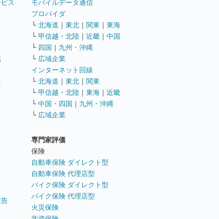
ービス
モバイルデータ通信
ト
プロバイダ
└
北海道
｜
東北
｜
関東
｜
東海
└
甲信越・北陸
｜
近畿
｜
中国
└
四国
｜
九州・沖縄
職
└
広域企業
インターネット回線
遣
└
北海道
｜
東北
｜
関東
└
甲信越・北陸
｜
東海
｜
近畿
ス
└
中国・四国
｜
九州・沖縄
└
広域企業
専門家評価
ト
保険
自動車保険 ダイレクト型
自動車保険 代理店型
バイク保険 ダイレクト型
バイク保険 代理店型
広告
火災保険
学資保険