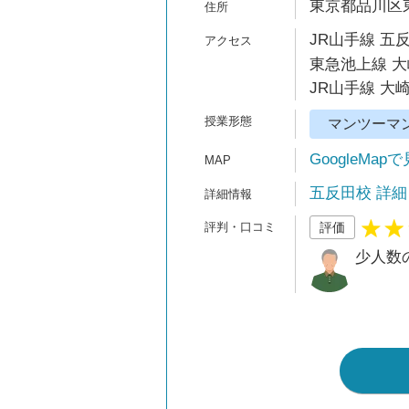
東京都品川区東
JR山手線 五
東急池上線 大
JR山手線 大崎
マンツーマ
GoogleMap
五反田校 詳細
評価
少人数