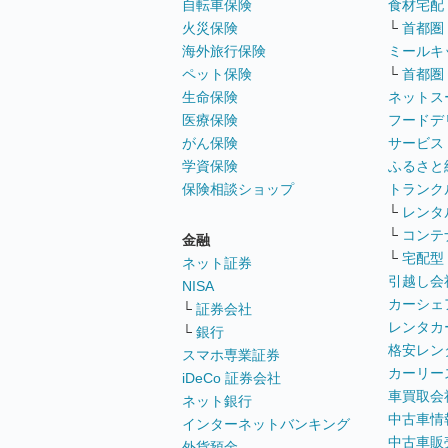
自転車保険
食材宅配
火災保険
└
首都圏
海外旅行保険
ミールキ
ペット保険
└
首都圏
生命保険
ネットス
医療保険
フードデ
がん保険
サービス
学資保険
ふるさと
保険相談ショップ
トランク
└
レンタ
└
コンテ
金融
└
宅配型
ネット証券
引越し会
NISA
カーシェ
└
証券会社
レンタカ
└
銀行
格安レン
スマホ専業証券
カーリー
iDeCo 証券会社
車買取会
ネット銀行
中古車情
インターネットバンキング
中古車販
外貨預金