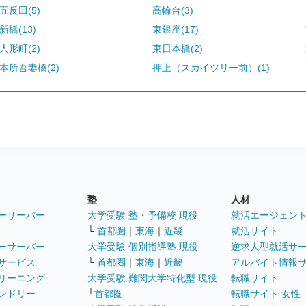
五反田(5)
高輪台(3)
新橋(13)
東銀座(17)
人形町(2)
東日本橋(2)
本所吾妻橋(2)
押上（スカイツリー前）(1)
塾
人材
ーサーバー
大学受験 塾・予備校 現役
就活エージェン
└
首都圏
｜
東海
｜
近畿
就活サイト
ーサーバー
大学受験 個別指導塾 現役
逆求人型就活サ
サービス
└
首都圏
｜
東海
｜
近畿
アルバイト情報
リーニング
大学受験 難関大学特化型 現役
転職サイト
ンドリー
└
首都圏
転職サイト 女性