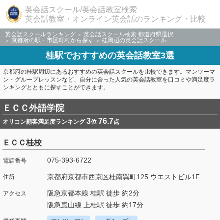
英会話スクール/英会話教室検索
英会話教室・オンライン英会話のランキング・比較
英会話スクールランキング
英会話スクール検索 都道府県選択
京都府の駅・市区町村から探す
桂周辺の英会話スクール
桂駅でおすすめの英会話教室3選
京都府の桂駅周辺にあるおすすめの英会話スクールを比較できます。マンツーマ
ン・グループレッスンなど、自分に合った人気の英会話教室を口コミや満足度ラ
ンキングとともに探すことができます。
ＥＣＣ外語学院
3
76.7
オリコン顧客満足度ランキング
位
点
ＥＣＣ桂校
075-393-6722
京都府京都市西京区桂南巽町125 ウエストビル1F
阪急京都本線 桂駅 徒歩 約2分
阪急嵐山線 上桂駅 徒歩 約17分