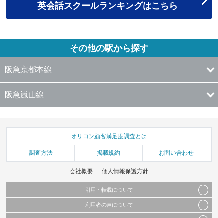
英会話スクールランキングはこちら
その他の駅から探す
阪急京都本線
阪急嵐山線
オリコン顧客満足度調査とは
調査方法
掲載規約
お問い合わせ
会社概要
個人情報保護方針
引用・転載について
利用者の声について
当サイトで公開されている情報（文字、写真、イラスト、画像データ等）及びこれらの配
置・編集および構造などについての著作権は株式会社oricon MEに帰属しております。