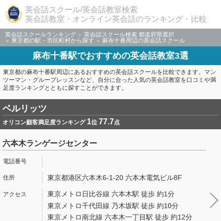
英会話スクール/英会話教室検索
英会話教室・オンライン英会話のランキング・比較
英会話スクールランキング
英会話スクール検索 都道府県選択
東京都の駅・市区町村から探す
麻布十番周辺の英会話スクール
麻布十番駅でおすすめの英会話教室3選
東京都の麻布十番駅周辺にあるおすすめの英会話スクールを比較できます。マン
ツーマン・グループレッスンなど、自分に合った人気の英会話教室を口コミや満
足度ランキングとともに探すことができます。
ベルリッツ
1
77.7
オリコン顧客満足度ランキング
位
点
六本木ランゲージセンター
東京都港区六本木6-1-20 六本木電気ビル8F
東京メトロ日比谷線 六本木駅 徒歩 約1分
東京メトロ千代田線 乃木坂駅 徒歩 約10分
東京メトロ南北線 六本木一丁目駅 徒歩 約12分