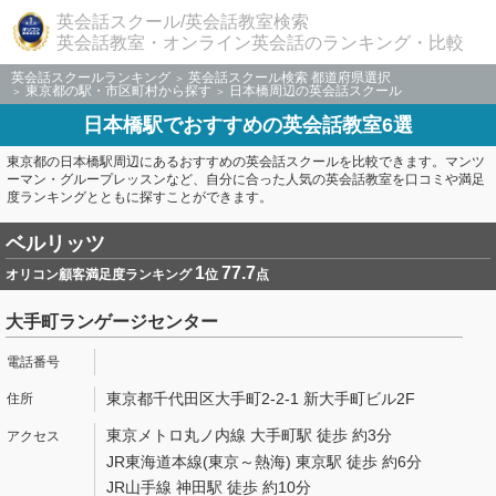
英会話スクール/英会話教室検索
英会話教室・オンライン英会話のランキング・比較
英会話スクールランキング
英会話スクール検索 都道府県選択
東京都の駅・市区町村から探す
日本橋周辺の英会話スクール
日本橋駅でおすすめの英会話教室6選
東京都の日本橋駅周辺にあるおすすめの英会話スクールを比較できます。マンツ
ーマン・グループレッスンなど、自分に合った人気の英会話教室を口コミや満足
度ランキングとともに探すことができます。
ベルリッツ
1
77.7
オリコン顧客満足度ランキング
位
点
大手町ランゲージセンター
東京都千代田区大手町2-2-1 新大手町ビル2F
東京メトロ丸ノ内線 大手町駅 徒歩 約3分
JR東海道本線(東京～熱海) 東京駅 徒歩 約6分
JR山手線 神田駅 徒歩 約10分