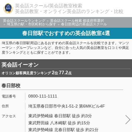
英会話スクール/英会話教室検索
英会話教室・オンライン英会話のランキング・比較
英会話スクールランキング
英会話スクール検索 都道府県選択
埼玉県の駅・市区町村から探す
春日部周辺の英会話スクール
春日部駅でおすすめの英会話教室4選
埼玉県の春日部駅周辺にあるおすすめの英会話スクールを比較できます。マンツ
ーマン・グループレッスンなど、自分に合った人気の英会話教室を口コミや満足
度ランキングとともに探すことができます。
英会話イーオン
2
77.2
オリコン顧客満足度ランキング
位
点
春日部校
0800-111-1111
埼玉県春日部市中央1-51-2 第6MKビル4F
東武伊勢崎線 春日部駅 徒歩 約3分
東武野田線 八木崎駅 徒歩 約15分
東武伊勢崎線 北春日部駅 徒歩 約21分