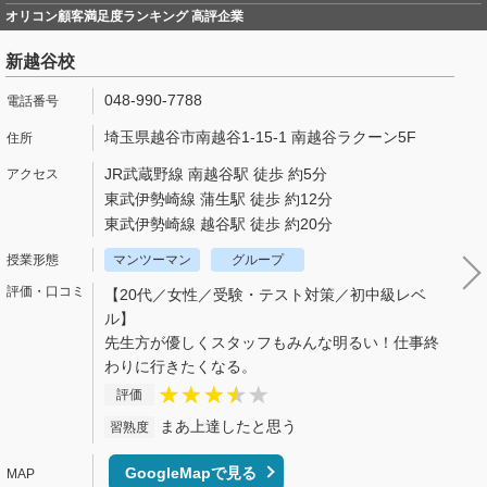
オリコン顧客満足度ランキング 高評企業
新越谷校
048-990-7788
埼玉県越谷市南越谷1-15-1 南越谷ラクーン5F
JR武蔵野線 南越谷駅 徒歩 約5分
東武伊勢崎線 蒲生駅 徒歩 約12分
東武伊勢崎線 越谷駅 徒歩 約20分
マンツーマン
グループ
【20代／女性／受験・テスト対策／初中級レベ
ル】
先生方が優しくスタッフもみんな明るい！仕事終
わりに行きたくなる。
評価
まあ上達したと思う
習熟度
GoogleMapで見る