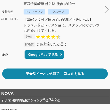
東武伊勢崎線 越谷駅 徒歩 約19分
マンツーマン
グループ
【30代／女性／国内での業務／上級レベル】
レッスン前とレッスン後に、スタッフの方がいつ
も声をかけてくれる。
評価
まあ上達したと思う
習熟度
GoogleMapで見る
英会話イーオンの評判・口コミを見る
NOVA
5
74.2
オリコン顧客満足度ランキング
位
点