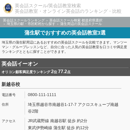
英会話スクール/英会話教室検索
英会話教室・オンライン英会話のランキング・比較
英会話スクールランキング
英会話スクール検索 都道府県選択
埼玉県の駅・市区町村から探す
蒲生周辺の英会話スクール
蒲生駅でおすすめの英会話教室3選
埼玉県の蒲生駅周辺にあるおすすめの英会話スクールを比較できます。マンツー
マン・グループレッスンなど、自分に合った人気の英会話教室を口コミや満足度
ランキングとともに探すことができます。
英会話イーオン
2
77.2
オリコン顧客満足度ランキング
位
点
新越谷校
0800-111-1111
埼玉県越谷市南越谷1-17-7 アクロスキューブ南越
谷2階
JR武蔵野線 南越谷駅 徒歩 約2分
東武伊勢崎線 蒲生駅 徒歩 約12分