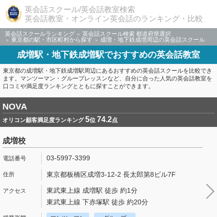
英会話スクール/英会話教室検索
英会話教室・オンライン英会話のランキング・比較
英会話スクールランキング
英会話スクール検索 都道府県選択
東京都の駅・市区町村から探す
成増・地下鉄成増周辺の英会話スクール
成増駅・地下鉄成増駅でおすすめの英会話教室
東京都の成増駅・地下鉄成増駅周辺にあるおすすめの英会話スクールを比較でき
ます。マンツーマン・グループレッスンなど、自分に合った人気の英会話教室を
口コミや満足度ランキングとともに探すことができます。
NOVA
5
74.2
オリコン顧客満足度ランキング
位
点
成増校
03-5997-3399
東京都板橋区成増3-12-2 長太郎第8ビル7F
東武東上線 成増駅 徒歩 約1分
東武東上線 下赤塚駅 徒歩 約20分