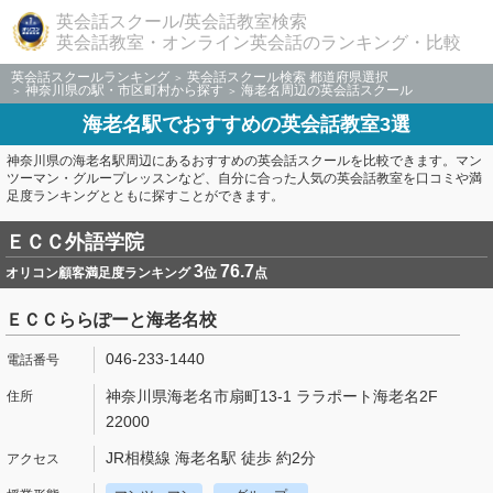
英会話スクール/英会話教室検索
英会話教室・オンライン英会話のランキング・比較
英会話スクールランキング
英会話スクール検索 都道府県選択
神奈川県の駅・市区町村から探す
海老名周辺の英会話スクール
海老名駅でおすすめの英会話教室3選
神奈川県の海老名駅周辺にあるおすすめの英会話スクールを比較できます。マン
ツーマン・グループレッスンなど、自分に合った人気の英会話教室を口コミや満
足度ランキングとともに探すことができます。
ＥＣＣ外語学院
3
76.7
オリコン顧客満足度ランキング
位
点
ＥＣＣららぽーと海老名校
046-233-1440
神奈川県海老名市扇町13-1 ララポート海老名2F
22000
JR相模線 海老名駅 徒歩 約2分