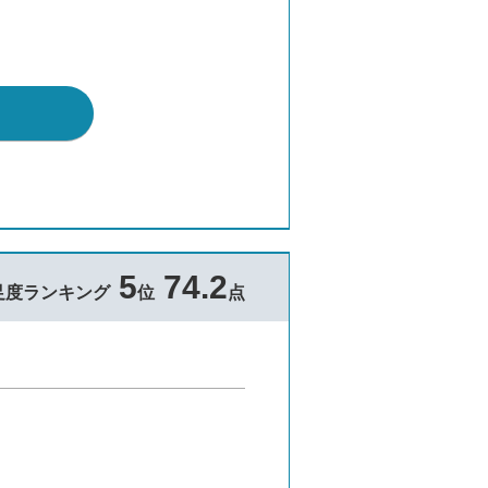
5
74.2
足度ランキング
位
点