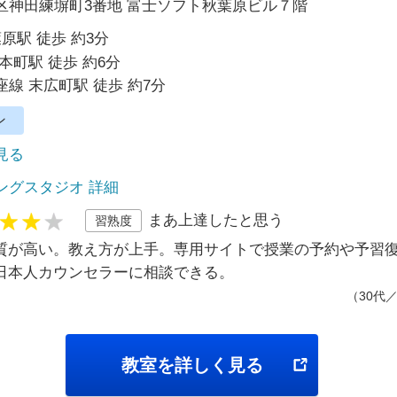
区神田練塀町3番地 富士ソフト秋葉原ビル７階
葉原駅 徒歩 約3分
本町駅 徒歩 約6分
線 末広町駅 徒歩 約7分
ン
で見る
ングスタジオ 詳細
まあ上達したと思う
習熟度
質が高い。教え方が上手。専用サイトで授業の予約や予習
日本人カウンセラーに相談できる。
（30代
教室を詳しく見る