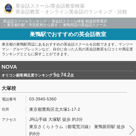
英会話スクール/英会話教室検索
英会話教室・オンライン英会話のランキング・比較
英会話スクールランキング
英会話スクール検索 都道府県選択
東京都の駅・市区町村から探す
巣鴨周辺の英会話スクール
巣鴨駅でおすすめの英会話教室
東京都の巣鴨駅周辺にあるおすすめの英会話スクールを比較できます。マンツー
マン・グループレッスンなど、自分に合った人気の英会話教室を口コミや満足度
ランキングとともに探すことができます。
NOVA
5
74.2
オリコン顧客満足度ランキング
位
点
大塚校
03-3940-5360
東京都豊島区北大塚1-17-2
JR山手線 大塚駅 徒歩 約3分
東京さくらトラム（都電荒川線） 巣鴨新田駅 徒歩
約6分