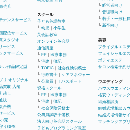
└
経営者向け
販売店
└
管理職向け
スクール
└
若手・一般社
テナンスサービス
子ども英語教室
└
新卒向け
└
幼児
｜
小学生
画配信サービス
英会話教室
真スタジオ
美容
オンライン英会話
サービス
ブライダルエス
通信講座
ックサービス
フェイシャルエ
└
FP
｜
医療事務
ボディエステ
└
宅建
｜
簿記
ナル作品限定型
サロン検索予約
└
TOEIC
｜
社会保険労務士
└
行政書士
｜
ケアマネジャー
プリ オリジナル
└
公務員
｜
ITパスポート
ウエディング
品買取 店舗
資格スクール
ハウスウエディ
引越し
└
FP
｜
医療事務
格安ウエディン
通販
└
宅建
｜
簿記
結婚相談所
複合機
└
社会保険労務士
結婚式場相談カ
サービス
公務員試験予備校
結婚式場情報サ
 小売
法人向け英会話スクール
マッチングアプ
守りGPS
子どもプログラミング教室