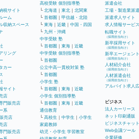
高校受験 個別指導塾
派遣会社
納税サイト
└
北海道
｜
東北
｜
北関東
工場・製造業派
ルーム
└
首都圏
｜
甲信越・北陸
派遣求人サイト
ル収納スペース
└
東海
｜
近畿
｜
中国・四国
求人情報サービ
ナ
└
九州・沖縄
転職サイト
（採用担当向け）
中学受験 塾
新卒採用サイト
社
└
首都圏
｜
東海
｜
近畿
（採用担当向け）
アリング
中学受験 個別指導塾
新卒エージェン
（採用担当向け）
ー
└
首都圏
人材紹介会社
タカー
公立中高一貫校対策 塾
（採用担当向け）
ス
└
首都圏
人材派遣会社
（採用担当向け）
社
小学生 塾
アルバイト求人
報サイト
└
首都圏
｜
東海
｜
近畿
売店
小学生 個別指導塾
ビジネス
専門販売店
└
首都圏
｜
東海
｜
近畿
法人カーリース
ー系
通信教育
ネット印刷通販
販売店
└
高校生
｜
中学生
｜
小学生
ビジネスチャッ
売店
家庭教師
Web会議ツール
専門販売店
幼児・小学生 学習教室
企業研修
ー系
幼児教室 知育