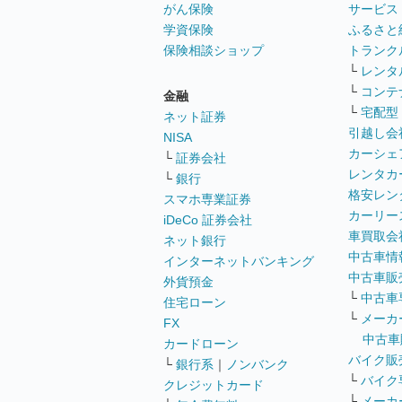
がん保険
サービス
学資保険
ふるさと
保険相談ショップ
トランク
└
レンタ
└
コンテ
金融
└
宅配型
ネット証券
引越し会
NISA
カーシェ
└
証券会社
レンタカ
└
銀行
格安レン
スマホ専業証券
カーリー
iDeCo 証券会社
車買取会
ネット銀行
中古車情
インターネットバンキング
中古車販
外貨預金
└
中古車
住宅ローン
└
メーカ
FX
中古車
カードローン
バイク販
└
銀行系
｜
ノンバンク
└
バイク
クレジットカード
└
メーカ