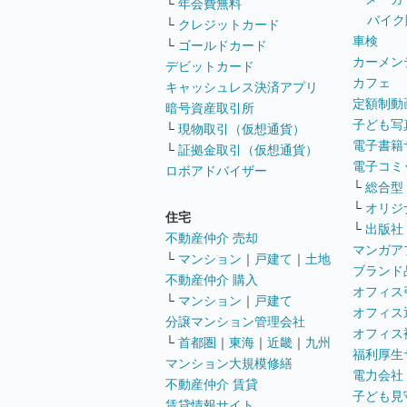
└
年会費無料
バイク
└
クレジットカード
車検
└
ゴールドカード
カーメン
デビットカード
カフェ
キャッシュレス決済アプリ
定額制動
暗号資産取引所
子ども写
└
現物取引（仮想通貨）
電子書籍
└
証拠金取引（仮想通貨）
電子コミ
ロボアドバイザー
└
総合型
└
オリジ
住宅
└
出版社
不動産仲介 売却
マンガア
└
マンション
｜
戸建て
｜
土地
ブランド
不動産仲介 購入
オフィス
└
マンション
｜
戸建て
オフィス
分譲マンション管理会社
オフィス
└
首都圏
｜
東海
｜
近畿
｜
九州
福利厚生
マンション大規模修繕
電力会社
不動産仲介 賃貸
子ども見
賃貸情報サイト