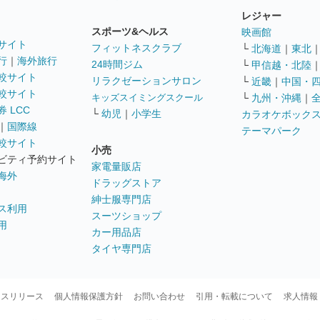
レジャー
スポーツ&ヘルス
映画館
サイト
フィットネスクラブ
└
北海道
｜
東北
行
｜
海外旅行
24時間ジム
└
甲信越・北陸
較サイト
リラクゼーションサロン
└
近畿
｜
中国・
較サイト
キッズスイミングスクール
└
九州・沖縄
｜
 LCC
└
幼児
｜
小学生
カラオケボック
｜
国際線
テーマパーク
較サイト
小売
ビティ予約サイト
家電量販店
海外
ドラッグストア
紳士服専門店
ス利用
スーツショップ
用
カー用品店
タイヤ専門店
ースリリース
個人情報保護方針
お問い合わせ
引用・転載について
求人情報