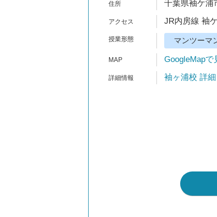
千葉県袖ケ浦市
JR内房線 袖
マンツーマ
GoogleMap
袖ヶ浦校 詳細