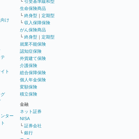
└
引受基準緩和型
生命保険商品
└
終身型
｜
定期型
員向け
└
収入保障保険
がん保険商品
└
終身型
｜
定期型
就業不能保険
テ
認知症保険
ステ
外貨建て保険
介護保険
サイト
総合保障保険
個人年金保険
変額保険
積立保険
ング
グ
金融
ネット証券
ウンター
NISA
イト
└
証券会社
リ
└
銀行