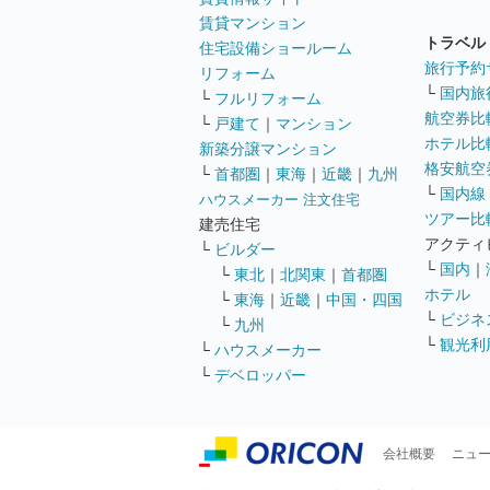
賃貸マンション
トラベル
住宅設備ショールーム
旅行予約
リフォーム
└
国内旅
└
フルリフォーム
航空券比
└
戸建て
｜
マンション
ホテル比
新築分譲マンション
格安航空券
└
首都圏
｜
東海
｜
近畿
｜
九州
└
国内線
ハウスメーカー 注文住宅
ツアー比
建売住宅
アクティ
└
ビルダー
└
国内
｜
└
東北
｜
北関東
｜
首都圏
ホテル
└
東海
｜
近畿
｜
中国・四国
└
ビジネ
└
九州
└
観光利
└
ハウスメーカー
└
デベロッパー
会社概要
ニュ