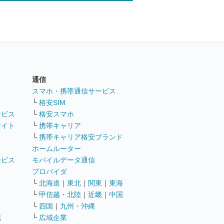
通信
ト
スマホ・携帯通信サービス
└
格安SIM
ービス
└
格安スマホ
サイト
└
携帯キャリア
└
携帯キャリア格安ブランド
ホームルーター
ービス
モバイルデータ通信
ト
プロバイダ
└
北海道
｜
東北
｜
関東
｜
東海
└
甲信越・北陸
｜
近畿
｜
中国
└
四国
｜
九州・沖縄
職
└
広域企業