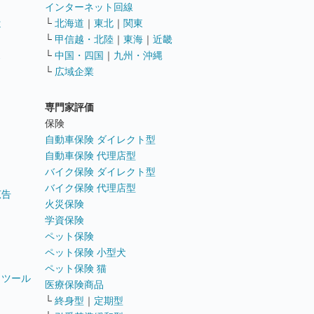
インターネット回線
遣
└
北海道
｜
東北
｜
関東
└
甲信越・北陸
｜
東海
｜
近畿
ス
└
中国・四国
｜
九州・沖縄
└
広域企業
専門家評価
ト
保険
自動車保険 ダイレクト型
自動車保険 代理店型
バイク保険 ダイレクト型
バイク保険 代理店型
広告
火災保険
学資保険
ペット保険
ペット保険 小型犬
ペット保険 猫
トツール
医療保険商品
└
終身型
｜
定期型