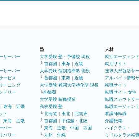
塾
人材
ーサーバー
大学受験 塾・予備校 現役
就活エージェン
└
首都圏
｜
東海
｜
近畿
就活サイト
ーサーバー
大学受験 個別指導塾 現役
逆求人型就活サ
サービス
└
首都圏
｜
東海
｜
近畿
アルバイト情報
リーニング
大学受験 難関大学特化型 現役
転職サイト
ンドリー
└
首都圏
転職サイト 女性
大学受験 映像授業
転職スカウトサ
｜
東海
｜
近畿
高校受験 塾
転職エージェン
ット
└
北海道
｜
東北
｜
北関東
看護師転職
｜
東海
｜
近畿
└
首都圏
｜
甲信越・北陸
介護転職
ーパー
└
東海
｜
近畿
｜
中国・四国
ハイクラス・
リバリー
└
九州・沖縄
ミドルクラス転