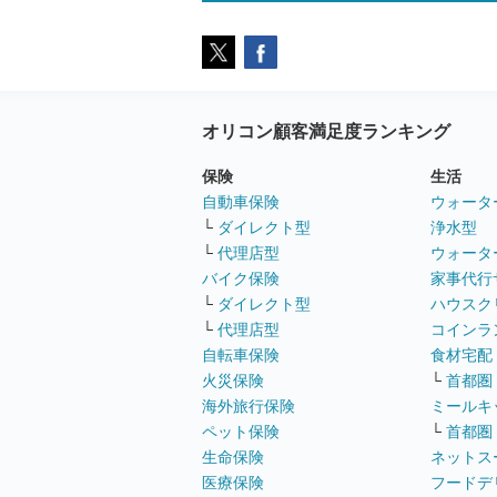
オリコン顧客満足度ランキング
保険
生活
自動車保険
ウォータ
└
ダイレクト型
浄水型
└
代理店型
ウォータ
バイク保険
家事代行
└
ダイレクト型
ハウスク
└
代理店型
コインラ
自転車保険
食材宅配
火災保険
└
首都圏
海外旅行保険
ミールキ
ペット保険
└
首都圏
生命保険
ネットス
医療保険
フードデ