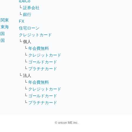
iDeCo
└
証券会社
└
銀行
｜
関東
FX
｜
東海
住宅ローン
四国
クレジットカード
全国
└ 個人
ス
└
年会費無料
└
クレジットカード
└
ゴールドカード
└
プラチナカード
└ 法人
└
年会費無料
└
クレジットカード
└
ゴールドカード
└
プラチナカード
© oricon ME inc.