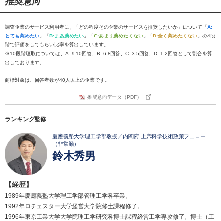
推奨意向
調査企業のサービス利用者に、「どの程度その企業のサービスを推奨したいか」について「
A:
とても薦めたい
」「
B:まあ薦めたい
」「
C:あまり薦めたくない
」「
D:全く薦めたくない
」の4段
階で評価をしてもらい比率を算出しています。
※10段階聴取については、A=9-10回答、B=6-8回答、C=3-5回答、D=1-2回答として割合を算
出しております。
商標対象は、回答者数が40人以上の企業です。
推奨意向データ（PDF）
ランキング監修
慶應義塾大学理工学部教授／内閣府 上席科学技術政策フェロー
（非常勤）
鈴木秀男
【経歴】
1989年慶應義塾大学理工学部管理工学科卒業。
1992年ロチェスター大学経営大学院修士課程修了。
1996年東京工業大学大学院理工学研究科博士課程経営工学専攻修了。博士（工