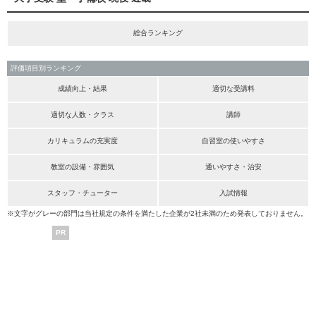
総合ランキング
評価項目別ランキング
成績向上・結果
適切な受講料
適切な人数・クラス
講師
カリキュラムの充実度
自習室の使いやすさ
教室の設備・雰囲気
通いやすさ・治安
スタッフ・チューター
入試情報
※文字がグレーの部門は当社規定の条件を満たした企業が2社未満のため発表しておりません。
PR