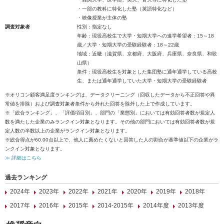
・一部の教科に特化した塾（英語特化など）
・映像授業が主体の塾
調査対象者
性別：指定なし
年齢：現役高校生で大学・短期大学への進学希望者：15～18
歳／大学・短期大学の受験経験者：18～22歳
地域：近畿（滋賀県、京都府、大阪府、兵庫県、奈良県、和歌
山県）
条件：現役高校生を対象とした集団塾に通年通学している高校
生、または通年通学していた大学・短期大学の受験経験者
※オリコン顧客満足度ランキングは、データクリーニング（回収したデータから不正回答や異
常値を排除）および調査対象者条件から外れた回答を除外した上で作成しています。
※「総合ランキング」、「評価項目別」、部門の「業態別」においては有効回答者数が規定人
数を満たした企業のみランクイン対象となります。その他の部門においては有効回答者数が規
定人数の半数以上の企業がランクイン対象となります。
※総合得点が60.00点以上で、他人に薦めたくないと回答した人の割合が基準値以下の企業がラ
ンクイン対象となります。
≫ 詳細はこちら
過去ランキング
2024年
2023年
2022年
2021年
2020年
2019年
2018年
2017年
2016年
2015年
2014-2015年
2014年度
2013年度