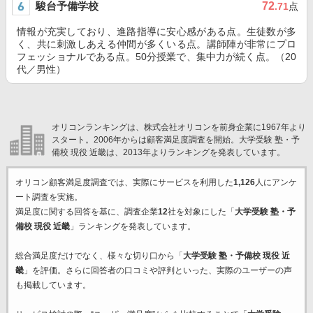
駿台予備学校
72
.71
点
情報が充実しており、進路指導に安心感がある点。生徒数が多
く、共に刺激しあえる仲間が多くいる点。講師陣が非常にプロ
フェッショナルである点。50分授業で、集中力が続く点。（20
代／男性）
オリコンランキングは、株式会社オリコンを前身企業に1967年より
スタート。2006年からは顧客満足度調査を開始。大学受験 塾・予
備校 現役 近畿は、2013年よりランキングを発表しています。
オリコン顧客満足度調査では、実際にサービスを利用した
1,126
人にアンケ
ート調査を実施。
満足度に関する回答を基に、調査企業
12
社を対象にした「
大学受験 塾・予
備校 現役 近畿
」ランキングを発表しています。
総合満足度だけでなく、様々な切り口から「
大学受験 塾・予備校 現役 近
畿
」を評価。さらに回答者の口コミや評判といった、実際のユーザーの声
も掲載しています。