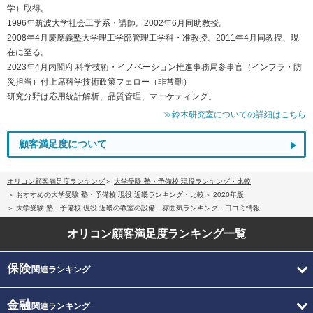
学）取得。
1996年筑波大学社会工学系・講師。2002年6月同助教授。
2008年4月慶應義塾大学理工学部管理工学科・准教授。2011年4月同教授、現
在に至る。
2023年4月内閣府 科学技術・イノベーション推進事務局参事官（インフラ・防
災担当）付上席科学技術政策フェロー（非常勤）
研究分野は応用統計解析、品質管理、マーケティング。
≫鈴木研究室についての詳細はこちら
顧客満足度について
オリコン顧客満足度ランキング
大学受験 塾・予備校 現役ランキング・比較
おすすめの大学受験 塾・予備校 現役 近畿ランキング・比較
2020年版
大学受験 塾・予備校 現役 近畿の教室の設備・雰囲気ランキング・口コミ情報
オリコン顧客満足度
ランキング一覧
保険
関連ランキング
金融
関連ランキング