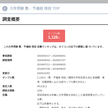
大学受験 塾・予備校 現役 TOP
調査概要
サンプル数
1,126
人
この大学受験 塾・予備校 現役 近畿ランキングは、オリコンの以下の調査に基づいています。
事前調査
2020/02/17～2020/06/01
調査期間
2020/06/02～2020/07/27
2019/07/11～2019/09/03
2018/07/30～2018/09/25
更新日
2020/11/02
サンプル数
1,126人（塾・予備校 現役／難関大学特化型を含む首都圏・東
海・近畿調査における総サンプル数5,610人）
規定人数
40人以上
調査企業数
12社
定義
現役高校生を対象に大学受験を目的とした集団授業を行ってい
る塾。
以下は対象外とする。
・難関大学、医学部、美大、音大等に特化した塾