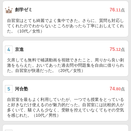
創学ゼミ
76
.11
点
自習室はとても綺麗でよく集中できた。さらに、質問も対応し
てくれたのでわからないところがあったら丁寧におしえてくれ
た。（10代／女性）
京進
75
.12
点
欠席しても無料で補講動画を視聴できたこと。周りから良い刺
激をもらえた。おいてあった過去問や問題集を自由に借りられ
た。自習室が快適だった。（20代／女性）
河合塾
74
.80
点
自習室を最もよく利用していたが、一つでも授業をとっている
と好きなだけ使えるのが魅力的だった。自習室には比較的人が
多くいて、騒ぐ人も少なく、受験を控えていなくてもその空気
を感じれた。（10代／男性）