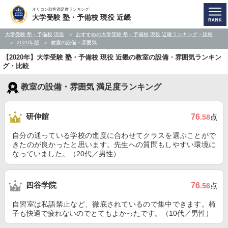
オリコン顧客満足度ランキング
大学受験 塾・予備校 現役 近畿
大学受験 塾・予備校 現役
おすすめの大学受験 塾・予備校 現役 近畿ランキング・比較
2020年版
教室の設備・雰囲気
【2020年】大学受験 塾・予備校 現役 近畿の教室の設備・雰囲気ランキン
グ・比較
教室の設備・雰囲気 満足度ランキング
研伸館
76
.58
点
自分の通っている学校の進度に合わせてクラスを選ぶことがで
きたのが良かったと思います。先生への質問もしやすい環境に
なっていました。（20代／男性）
四谷学院
76
.56
点
自習室は私語禁止など、徹底されているので集中できます。椅
子も快適で疲れないのでとてもよかったです。（10代／男性）