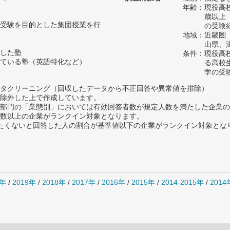
年齢：現役高
歳以上
受験を目的とした集団授業を行
の受験
地域：近畿圏
山県、
した塾
条件：現役高
ている塾（英語特化など）
る高校
学の受
タクリーニング（回収したデータから不正回答や異常値を排除）
除外した上で作成しています。
部門の「業態別」においては有効回答者数が規定人数を満たした企業の
数以上の企業がランクイン対象となります。
薦めたくないと回答した人の割合が基準値以下の企業がランクイン対象とな
0年
/
2019年
/
2018年
/
2017年
/
2016年
/
2015年
/
2014-2015年
/
201