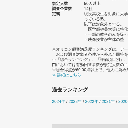
規定人数
50人以上
調査企業数
14社
定義
現役高校生を対象に大学
っている塾。
以下は対象外とする。
・医学部や美大等に特化
・一部の教科のみを扱っ
・映像授業が主体の塾
※オリコン顧客満足度ランキングは、デー
および調査対象者条件から外れた回答を
※「総合ランキング」、「評価項目別」、
門においては有効回答者数が規定人数の半
※総合得点が60.00点以上で、他人に
≫ 詳細はこちら
過去ランキング
2024年
/
2023年
/
2022年
/
2021年
/
202