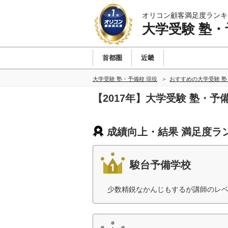
オリコン顧客満足度ランキ
大学受験 塾・
首都圏
近畿
大学受験 塾・予備校 現役
おすすめの大学受験 塾
【2017年】大学受験 塾・
成績向上・結果 満足度ラ
駿台予備学校
少数精鋭なかんじもするが講師のレベ