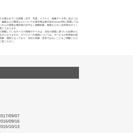
で公開されている情報（文字、写真、イラスト、画像データ等）及びこれ
・編集および構造などについての著作権は株式会社oricon MEに帰属してお
これらの情報を権利者の許可なく無断転載・複製などの二次利用を行うこ
禁じております。
で掲載しているすべての情報やデータは、当社の調査に基づいた結果から
ものとなりますが、サービスへの感想については、サービスの利用者が提
見解・感想となっており、当社の見解・意見ではないことをご理解いただ
ご覧ください。
017/09/07
016/09/16
015/10/13
し