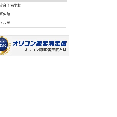
駿台予備学校
研伸館
河合塾