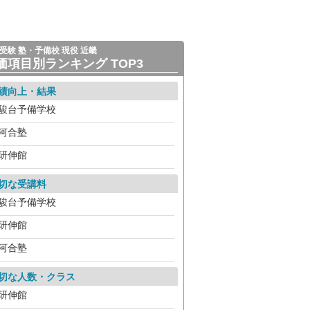
受験 塾・予備校 現役 近畿
価項目別ランキング TOP3
績向上・結果
駿台予備学校
河合塾
研伸館
切な受講料
駿台予備学校
研伸館
河合塾
切な人数・クラス
研伸館