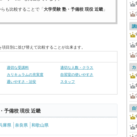
からも比較することで「
大学受験 塾・予備校 現役 近畿
」
講
度を項目別に並び替えて比較することが出来ます。
カ
適切な受講料
適切な人数・クラス
カリキュラムの充実度
自習室の使いやすさ
通いやすさ・治安
スタッフ
自
・予備校 現役 近畿
兵庫県
奈良県
和歌山県