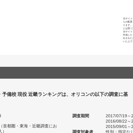
当サイト
らの配置
ります。
とは固く
当サイト
作成した
出された
いた上で
・予備校 現役 近畿ランキングは、オリコンの以下の調査に基
8
調査期間
2017/07/19～2
2016/08/22～2
人（首都圏・東海・近畿調査にお
2015/09/01～2
人）
調査対象者
性別：指定な