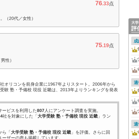
76
.33
点
。（20代／女性）
大学
評
成
75
.19
点
／男性）
適
オリコンを前身企業に1967年よりスタート。2006年から
験 塾・予備校 現役 近畿は、2013年よりランキングを発表
サービスを利用した
807
人にアンケート調査を実施。
14
社を対象にした「
大学受験 塾・予備校 現役 近畿
」ラン
適
から「
大学受験 塾・予備校 現役 近畿
」を評価。さらに回
ユーザーの声も掲載しています。