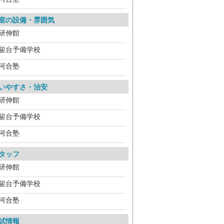
室の設備・雰囲気
研伸館
駿台予備学校
河合塾
いやすさ・治安
研伸館
駿台予備学校
河合塾
タッフ
研伸館
駿台予備学校
河合塾
試情報