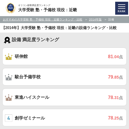
オリコン顧客満足度ランキング
大学受験 塾・予備校 現役：近畿
おすすめの大学受験 塾・予備校 現役：近畿ランキング・比較
2014年版
設備
【2014年】大学受験 塾・予備校 現役：近畿の設備ランキング・比較
設備 満足度ランキング
研伸館
81
.04
点
駿台予備学校
79
.85
点
東進ハイスクール
78
.31
点
創学ゼミナール
78
.25
点