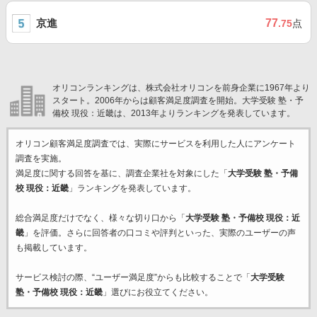
京進
77
.75
点
オリコンランキングは、株式会社オリコンを前身企業に1967年より
スタート。2006年からは顧客満足度調査を開始。大学受験 塾・予
備校 現役：近畿は、2013年よりランキングを発表しています。
オリコン顧客満足度調査では、実際にサービスを利用した
人にアンケート
調査を実施。
満足度に関する回答を基に、調査企業
社を対象にした「
大学受験 塾・予備
校 現役：近畿
」ランキングを発表しています。
総合満足度だけでなく、様々な切り口から「
大学受験 塾・予備校 現役：近
畿
」を評価。さらに回答者の口コミや評判といった、実際のユーザーの声
も掲載しています。
サービス検討の際、“ユーザー満足度”からも比較することで「
大学受験
塾・予備校 現役：近畿
」選びにお役立てください。