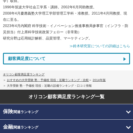
学）取得。
1996年筑波大学社会工学系・講師。2002年6月同助教授。
2008年4月慶應義塾大学理工学部管理工学科・准教授。2011年4月同教授、現
在に至る。
2023年4月内閣府 科学技術・イノベーション推進事務局参事官（インフラ・防
災担当）付上席科学技術政策フェロー（非常勤）
研究分野は応用統計解析、品質管理、マーケティング。
≫鈴木研究室についての詳細はこちら
顧客満足度について
オリコン顧客満足度ランキング
おすすめの大学受験 塾・予備校 現役：近畿ランキング・比較
2014年版
大学受験 塾・予備校 現役：近畿の設備ランキング・口コミ情報
オリコン顧客満足度
ランキング一覧
保険
関連ランキング
金融
関連ランキング