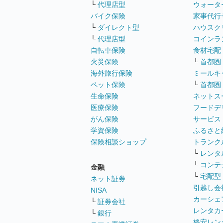
└
代理店型
ウォータ
バイク保険
家事代行
└
ダイレクト型
ハウスク
└
代理店型
コインラ
自転車保険
食材宅配
火災保険
└
首都圏
海外旅行保険
ミールキ
ペット保険
└
首都圏
生命保険
ネットス
医療保険
フードデ
がん保険
サービス
学資保険
ふるさと
保険相談ショップ
トランク
└
レンタ
└
コンテ
金融
└
宅配型
ネット証券
引越し会
NISA
カーシェ
└
証券会社
レンタカ
└
銀行
格安レン