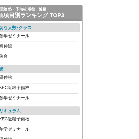
受験 塾・予備校 現役：近畿
価項目別ランキング TOP3
切な人数･クラス
創学ゼミナール
研伸館
駿台
師
研伸館
KEC近畿予備校
創学ゼミナール
リキュラム
KEC近畿予備校
創学ゼミナール