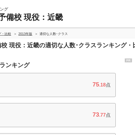
ング
予備校 現役：近畿
グ・比較
2013年版
適切な人数･クラス
予備校 現役：近畿の適切な人数･クラスランキング・
PR
度ランキング
75
.18
点
73
.77
点