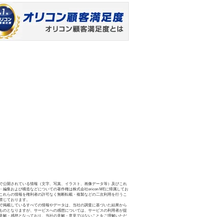
で公開されている情報（文字、写真、イラスト、画像データ等）及びこれ
・編集および構造などについての著作権は株式会社oricon MEに帰属してお
これらの情報を権利者の許可なく無断転載・複製などの二次利用を行うこ
禁じております。
で掲載しているすべての情報やデータは、当社の調査に基づいた結果から
ものとなりますが、サービスへの感想については、サービスの利用者が提
見解・感想となっており、当社の見解・意見ではないことをご理解いただ