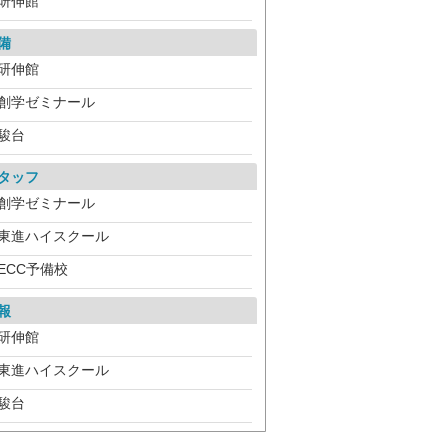
研伸館
備
研伸館
創学ゼミナール
駿台
タッフ
創学ゼミナール
東進ハイスクール
ECC予備校
報
研伸館
東進ハイスクール
駿台