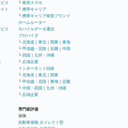
ービス
└
格安スマホ
サイト
└
携帯キャリア
└
携帯キャリア格安ブランド
ホームルーター
ービス
モバイルデータ通信
ト
プロバイダ
└
北海道
｜
東北
｜
関東
｜
東海
└
甲信越・北陸
｜
近畿
｜
中国
└
四国
｜
九州・沖縄
職
└
広域企業
インターネット回線
遣
└
北海道
｜
東北
｜
関東
└
甲信越・北陸
｜
東海
｜
近畿
ス
└
中国・四国
｜
九州・沖縄
└
広域企業
専門家評価
ト
保険
自動車保険 ダイレクト型