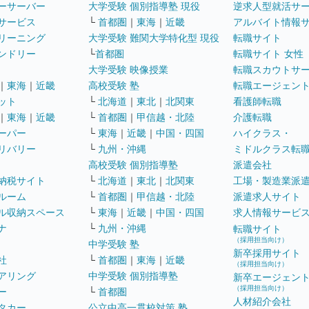
ーサーバー
大学受験 個別指導塾 現役
逆求人型就活サ
サービス
└
首都圏
｜
東海
｜
近畿
アルバイト情報
リーニング
大学受験 難関大学特化型 現役
転職サイト
ンドリー
└
首都圏
転職サイト 女性
大学受験 映像授業
転職スカウトサ
｜
東海
｜
近畿
高校受験 塾
転職エージェン
ット
└
北海道
｜
東北
｜
北関東
看護師転職
｜
東海
｜
近畿
└
首都圏
｜
甲信越・北陸
介護転職
ーパー
└
東海
｜
近畿
｜
中国・四国
ハイクラス・
リバリー
└
九州・沖縄
ミドルクラス転
高校受験 個別指導塾
派遣会社
納税サイト
└
北海道
｜
東北
｜
北関東
工場・製造業派
ルーム
└
首都圏
｜
甲信越・北陸
派遣求人サイト
ル収納スペース
└
東海
｜
近畿
｜
中国・四国
求人情報サービ
ナ
└
九州・沖縄
転職サイト
（採用担当向け）
中学受験 塾
新卒採用サイト
社
└
首都圏
｜
東海
｜
近畿
（採用担当向け）
アリング
中学受験 個別指導塾
新卒エージェン
（採用担当向け）
ー
└
首都圏
人材紹介会社
タカー
公立中高一貫校対策 塾