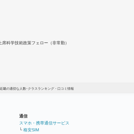
付上席科学技術政策フェロー（非常勤）
：近畿の適切な人数･クラスランキング・口コミ情報
通信
ト
スマホ・携帯通信サービス
└
格安SIM