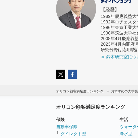
【経歴】
1989年慶應義塾
1992年ロチェス
1996年東京工業
1996年筑波大学
2008年4月慶應
2023年4月内閣
研究分野は応用統
≫ 鈴木研究室につ
オリコン顧客満足度ランキング
おすすめの大学受
オリコン顧客満足度ランキング
保険
生活
自動車保険
ウォータ
└
ダイレクト型
浄水型