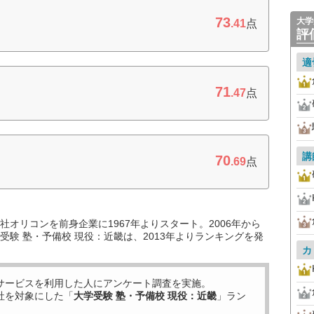
73
大学
.41
点
評
適
71
.47
点
講
70
.69
点
オリコンを前身企業に1967年よりスタート。2006年から
験 塾・予備校 現役：近畿は、2013年よりランキングを発
カ
サービスを利用した
人にアンケート調査を実施。
社を対象にした「
大学受験 塾・予備校 現役：近畿
」ラン