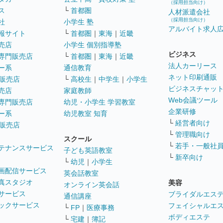
（採用担当向け）
ス
└
首都圏
人材派遣会社
（採用担当向け）
社
小学生 塾
アルバイト求人
報サイト
└
首都圏
｜
東海
｜
近畿
売店
小学生 個別指導塾
ビジネス
専門販売店
└
首都圏
｜
東海
｜
近畿
法人カーリース
ー系
通信教育
ネット印刷通販
販売店
└
高校生
｜
中学生
｜
小学生
ビジネスチャッ
売店
家庭教師
Web会議ツール
専門販売店
幼児・小学生 学習教室
企業研修
ー系
幼児教室 知育
└
経営者向け
販売店
└
管理職向け
スクール
└
若手・一般社
テナンスサービス
子ども英語教室
└
新卒向け
└
幼児
｜
小学生
画配信サービス
英会話教室
真スタジオ
美容
オンライン英会話
サービス
ブライダルエス
通信講座
ックサービス
フェイシャルエ
└
FP
｜
医療事務
ボディエステ
└
宅建
｜
簿記