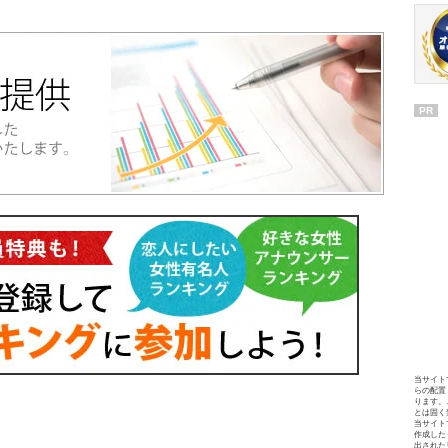
PR
当サイト
らの配置
ります。
とは固く
当サイト
作成した
出された