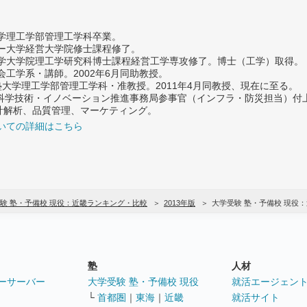
大学理工学部管理工学科卒業。
ター大学経営大学院修士課程修了。
大学大学院理工学研究科博士課程経営工学専攻修了。博士（工学）取得。
社会工学系・講師。2002年6月同助教授。
義塾大学理工学部管理工学科・准教授。2011年4月同教授、現在に至る。
府 科学技術・イノベーション推進事務局参事官（インフラ・防災担当）
計解析、品質管理、マーケティング。
いての詳細はこちら
験 塾・予備校 現役：近畿ランキング・比較
2013年版
大学受験 塾・予備校 現役
塾
人材
ーサーバー
大学受験 塾・予備校 現役
就活エージェン
└
首都圏
｜
東海
｜
近畿
就活サイト