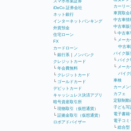
スマホ専業証券
カーリー
iDeCo 証券会社
車買取会
ネット銀行
中古車情
インターネットバンキング
中古車販
外貨預金
└
中古車
住宅ローン
└
メーカ
FX
中古車
カードローン
バイク販
└
銀行系
｜
ノンバンク
└
バイク
クレジットカード
└
メーカ
└
年会費無料
バイク
└
クレジットカード
車検
└
ゴールドカード
カーメン
デビットカード
カフェ
キャッシュレス決済アプリ
定額制動
暗号資産取引所
子ども写
└
現物取引（仮想通貨）
電子書籍
└
証拠金取引（仮想通貨）
電子コミ
ロボアドバイザー
└
総合型