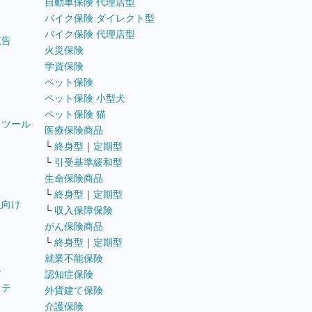
自動車保険 代理店型
バイク保険 ダイレクト型
バイク保険 代理店型
広告
火災保険
学資保険
ペット保険
ペット保険 小型犬
ペット保険 猫
トツール
医療保険商品
└
終身型
｜
定期型
└
引受基準緩和型
生命保険商品
└
終身型
｜
定期型
員向け
└
収入保障保険
がん保険商品
└
終身型
｜
定期型
就業不能保険
テ
認知症保険
ステ
外貨建て保険
介護保険