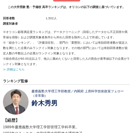
この大学受験 塾・予備校 高卒ランキングは、オリコンの以下の調査に基づいています。
回答者数
1,502人
調査対象者
※オリコン顧客満足度ランキングは、データクリーニング（回収したデータから不正回答や異
常値を排除）および調査対象者条件から外れた回答を除外した上で作成しています。
※「総合ランキング」、「評価項目別」、部門の「業態別」においては有効回答者数が規定人
数を満たした企業のみランクイン対象となります。その他の部門においては有効回答者数が規
定人数の半数以上の企業がランクイン対象となります。
※総合得点が60.00点以上で、他人に薦めたくないと回答した人の割合が基準値以下の企業がラ
ンクイン対象となります。
≫ 詳細はこちら
ランキング監修
慶應義塾大学理工学部教授／内閣府 上席科学技術政策フェロー
（非常勤）
鈴木秀男
【経歴】
1989年慶應義塾大学理工学部管理工学科卒業。