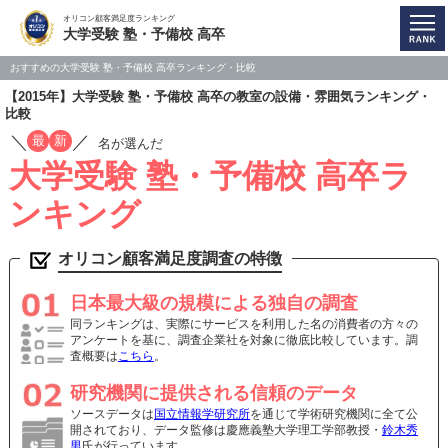
オリコン顧客満足度ランキング
大学受験 塾・予備校 高卒
おすすめの大学受験 塾・予備校 高卒ランキング・比較
【2015年】大学受験 塾・予備校 高卒の教室の設備・雰囲気ランキング・
比較
／
／
最
新
名が選んだ
大学受験 塾・予備校 高卒ラ
ンキング
オリコン顧客満足度調査の特徴
日本最大級の規模による独自の調査
同ランキングは、実際にサービスを利用した名の消費者の方々の
アンケートを基に、調査企業社を対象に徹底比較しています。調
査概要は
こちら
。
研究機関に提供される信頼のデータ
ソースデータは
国立情報学研究所
を通じて学術研究機関に全て公
開されており、データ監修は慶應義塾大学理工学部教授・
鈴木秀
男
氏が行っています。