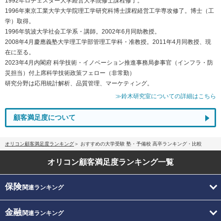
1992年ロチェスター大学経営大学院修士課程修了。
1996年東京工業大学大学院理工学研究科博士課程経営工学専攻修了。博士（工
学）取得。
1996年筑波大学社会工学系・講師。2002年6月同助教授。
2008年4月慶應義塾大学理工学部管理工学科・准教授。2011年4月同教授、現
在に至る。
2023年4月内閣府 科学技術・イノベーション推進事務局参事官（インフラ・防
災担当）付上席科学技術政策フェロー（非常勤）
研究分野は応用統計解析、品質管理、マーケティング。
≫鈴木研究室についての詳細はこちら
顧客満足度について
オリコン顧客満足度ランキング
おすすめの大学受験 塾・予備校 高卒ランキング・比較
オリコン顧客満足度
ランキング一覧
保険
関連ランキング
金融
関連ランキング