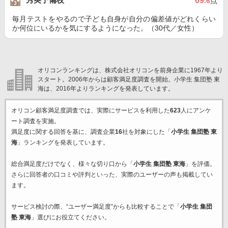
69
.6
点
毎月テストをやるので子ども自身が自分の偏差値がどれくらい
か何位にいるかを気にするようになった。（30代／女性）
オリコンランキングは、株式会社オリコンを前身企業に1967年より
スタート。2006年からは顧客満足度調査を開始。小学生 集団塾 東
海は、2016年よりランキングを発表しています。
オリコン顧客満足度調査では、実際にサービスを利用した
623
人にアンケ
ート調査を実施。
満足度に関する回答を基に、調査企業
16
社を対象にした「
小学生 集団塾 東
海
」ランキングを発表しています。
総合満足度だけでなく、様々な切り口から「
小学生 集団塾 東海
」を評価。
さらに回答者の口コミや評判といった、実際のユーザーの声も掲載してい
ます。
サービス検討の際、“ユーザー満足度”からも比較することで「
小学生 集団
塾 東海
」選びにお役立てください。