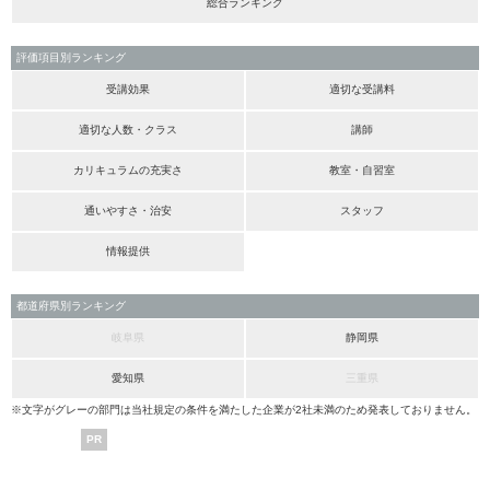
総合ランキング
評価項目別ランキング
受講効果
適切な受講料
適切な人数・クラス
講師
カリキュラムの充実さ
教室・自習室
通いやすさ・治安
スタッフ
情報提供
都道府県別ランキング
岐阜県
静岡県
愛知県
三重県
※文字がグレーの部門は当社規定の条件を満たした企業が2社未満のため発表しておりません。
PR