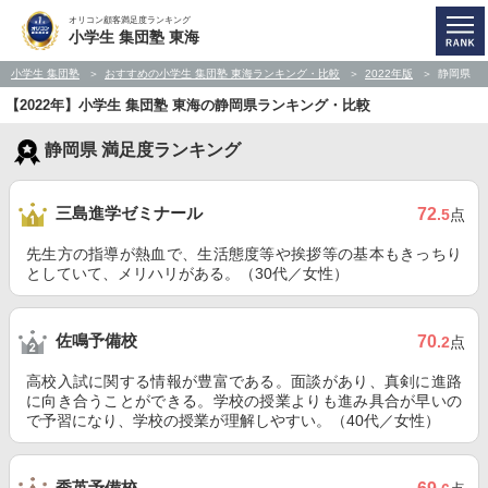
オリコン顧客満足度ランキング
小学生 集団塾 東海
小学生 集団塾
おすすめの小学生 集団塾 東海ランキング・比較
2022年版
静岡県
【2022年】小学生 集団塾 東海の静岡県ランキング・比較
静岡県 満足度ランキング
三島進学ゼミナール
72
.5
点
先生方の指導が熱血で、生活態度等や挨拶等の基本もきっちり
としていて、メリハリがある。（30代／女性）
佐鳴予備校
70
.2
点
高校入試に関する情報が豊富である。面談があり、真剣に進路
に向き合うことができる。学校の授業よりも進み具合が早いの
で予習になり、学校の授業が理解しやすい。（40代／女性）
秀英予備校