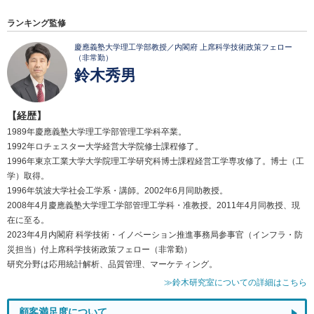
ランキング監修
慶應義塾大学理工学部教授／内閣府 上席科学技術政策フェロー
（非常勤）
鈴木秀男
【経歴】
1989年慶應義塾大学理工学部管理工学科卒業。
1992年ロチェスター大学経営大学院修士課程修了。
1996年東京工業大学大学院理工学研究科博士課程経営工学専攻修了。博士（工
学）取得。
1996年筑波大学社会工学系・講師。2002年6月同助教授。
2008年4月慶應義塾大学理工学部管理工学科・准教授。2011年4月同教授、現
在に至る。
2023年4月内閣府 科学技術・イノベーション推進事務局参事官（インフラ・防
災担当）付上席科学技術政策フェロー（非常勤）
研究分野は応用統計解析、品質管理、マーケティング。
≫鈴木研究室についての詳細はこちら
顧客満足度について