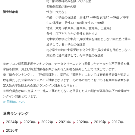
3)一部の教科のみを扱っている塾
4)映像授業が主体の塾
調査対象者
性別：指定なし
年齢：小学生の保護者：男性27～69歳 女性25～69歳 ／中学
生の保護者：男性32～69歳 女性30～69歳
地域：東海（岐阜県、静岡県、愛知県、三重県）
条件：以下どちらかの条件を満たす人
1)中学受験や公立中高一貫校対策を目的としない集団塾に通年
通学している小学生の保護者
2)小学生の時に中学受験や公立中高一貫校対策を目的としない
集団塾に通年通学していた中学生の保護者
※オリコン顧客満足度ランキングは、データクリーニング（回収したデータから不正回答や異
常値を排除）および調査対象者条件から外れた回答を除外した上で作成しています。
※「総合ランキング」、「評価項目別」、部門の「業態別」においては有効回答者数が規定人
数を満たした企業のみランクイン対象となります。その他の部門においては有効回答者数が規
定人数の半数以上の企業がランクイン対象となります。
※総合得点が60.0点以上で、他人に薦めたくないと回答した人の割合が基準値以下の企業がラ
ンクイン対象となります。
≫ 詳細はこちら
過去ランキング
2024年
2023年
2022年
2021年
2020年
2019年
2017年
2016年