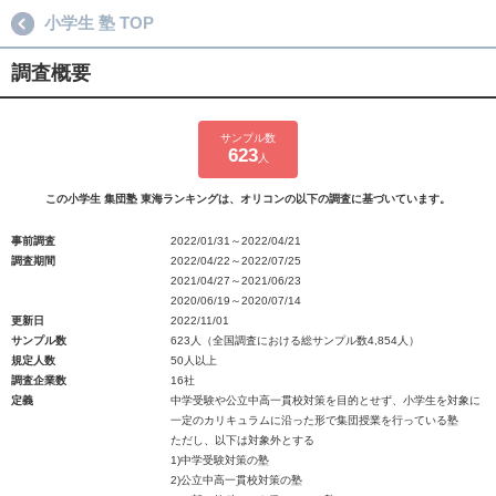
小学生 塾 TOP
調査概要
サンプル数
623
人
この小学生 集団塾 東海ランキングは、オリコンの以下の調査に基づいています。
事前調査
2022/01/31～2022/04/21
調査期間
2022/04/22～2022/07/25
2021/04/27～2021/06/23
2020/06/19～2020/07/14
更新日
2022/11/01
サンプル数
623人（全国調査における総サンプル数4,854人）
規定人数
50人以上
調査企業数
16社
定義
中学受験や公立中高一貫校対策を目的とせず、小学生を対象に
一定のカリキュラムに沿った形で集団授業を行っている塾
ただし、以下は対象外とする
1)中学受験対策の塾
2)公立中高一貫校対策の塾