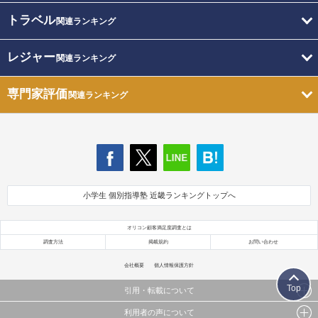
トラベル
関連ランキング
レジャー
関連ランキング
専門家評価
関連ランキング
小学生 個別指導塾 近畿ランキングトップへ
オリコン顧客満足度調査とは
調査方法
掲載規約
お問い合わせ
会社概要
個人情報保護方針
Top
引用・転載について
利用者の声について
当サイトで公開されている情報（文字、写真、イラスト、画像データ等）及びこれらの配置・