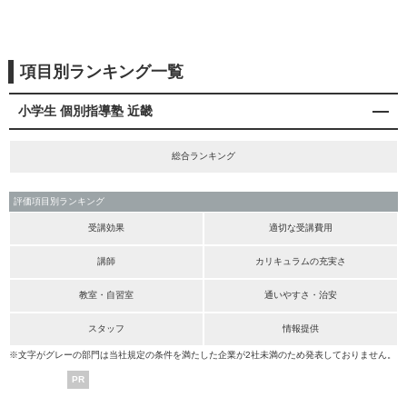
項目別ランキング一覧
小学生 個別指導塾 近畿
総合ランキング
評価項目別ランキング
受講効果
適切な受講費用
講師
カリキュラムの充実さ
教室・自習室
通いやすさ・治安
スタッフ
情報提供
※文字がグレーの部門は当社規定の条件を満たした企業が2社未満のため発表しておりません。
PR