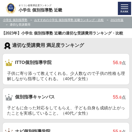
オリコン顧客満足度ランキング
小学生 個別指導塾 近畿
小学生 個別指導塾
おすすめの小学生 個別指導塾 近畿ランキング・比較
2023年版
適切な受講費用
【2023年】小学生 個別指導塾 近畿の適切な受講費用ランキング・比較
適切な受講費用 満足度ランキング
ITTO個別指導学院
56
.9
点
子供に寄り添って教えてくれる。少人数なので子供の性格も理
解しながら指導してくれる。（40代／女性）
個別指導キャンパス
55
.6
点
子どもに合った対応をしてもらえ、子ども自身も成績が上がっ
たことを実感していること。（40代／女性）
ナビ個別指導学院
55
.5
点