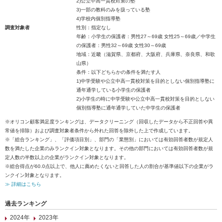
2)公立中高一貫校対策の塾
3)一部の教科のみを扱っている塾
4)学校内個別指導塾
調査対象者
性別：指定なし
年齢：小学生の保護者：男性27～69歳 女性25～69歳／中学生
の保護者：男性32～69歳 女性30～69歳
地域：近畿（滋賀県、京都府、大阪府、兵庫県、奈良県、和歌
山県）
条件：以下どちらかの条件を満たす人
1)中学受験や公立中高一貫校対策を目的としない個別指導塾に
通年通学している小学生の保護者
2)小学生の時に中学受験や公立中高一貫校対策を目的としない
個別指導塾に通年通学していた中学生の保護者
※オリコン顧客満足度ランキングは、データクリーニング（回収したデータから不正回答や異
常値を排除）および調査対象者条件から外れた回答を除外した上で作成しています。
※「総合ランキング」、「評価項目別」、部門の「業態別」においては有効回答者数が規定人
数を満たした企業のみランクイン対象となります。その他の部門においては有効回答者数が規
定人数の半数以上の企業がランクイン対象となります。
※総合得点が60.0点以上で、他人に薦めたくないと回答した人の割合が基準値以下の企業がラ
ンクイン対象となります。
≫ 詳細はこちら
過去ランキング
2024年
2023年