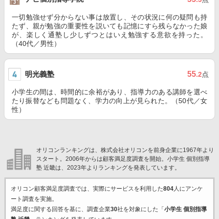
一切勉強せず分からない事は放置し、その状況に何の疑問も持
たず、親が勉強の重要性を説いても記憶にすら残らなかった娘
が、楽しく通塾し少しずつとはいえ勉強する意欲を持った。
（40代／男性）
明光義塾
55
.2
点
小学生の間は、時間的に余裕があり、指導力のある講師を選べ
たり振替なども問題なく、学力の向上が見られた。（50代／女
性）
オリコンランキングは、株式会社オリコンを前身企業に1967年より
スタート。2006年からは顧客満足度調査を開始。小学生 個別指導
塾 近畿は、2023年よりランキングを発表しています。
オリコン顧客満足度調査では、実際にサービスを利用した
804
人にアンケ
ート調査を実施。
満足度に関する回答を基に、調査企業
30
社を対象にした「
小学生 個別指導