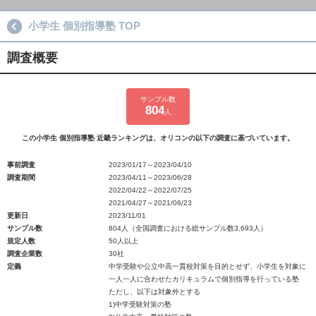
小学生 個別指導塾 TOP
調査概要
サンプル数
804
人
この小学生 個別指導塾 近畿ランキングは、オリコンの以下の調査に基づいています。
事前調査
2023/01/17～2023/04/10
調査期間
2023/04/11～2023/06/28
2022/04/22～2022/07/25
2021/04/27～2021/06/23
更新日
2023/11/01
サンプル数
804人（全国調査における総サンプル数3,693人）
規定人数
50人以上
調査企業数
30社
定義
中学受験や公立中高一貫校対策を目的とせず、小学生を対象に
一人一人に合わせたカリキュラムで個別指導を行っている塾
ただし、以下は対象外とする
1)中学受験対策の塾