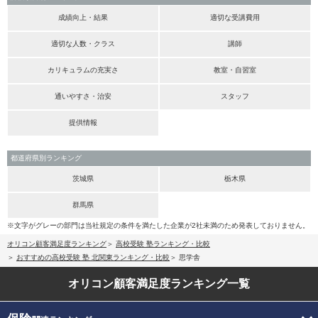
成績向上・結果
適切な受講費用
適切な人数・クラス
講師
カリキュラムの充実さ
教室・自習室
通いやすさ・治安
スタッフ
提供情報
都道府県別ランキング
茨城県
栃木県
群馬県
※文字がグレーの部門は当社規定の条件を満たした企業が2社未満のため発表しておりません。
オリコン顧客満足度ランキング
高校受験 塾ランキング・比較
おすすめの高校受験 塾 北関東ランキング・比較
思学舎
オリコン顧客満足度
ランキング一覧