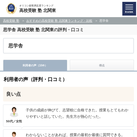
オリコン顧客満足度ランキング
高校受験 塾 北関東
高校受験 塾
おすすめの高校受験 塾 北関東ランキング・比較
思学舎
思学舎
高校受験 塾 北関東の評判・口コミ
思学舎
利用者の声（
10
）
得点
件
利用者の声（評判・口コミ）
良い点
子供の成績が伸びて、志望校に合格できた。授業もとてもわか
りやすいと話していた。先生方が熱心だった。
50代／女性
わからないことがあれば、授業の最初か最後に質問できる。