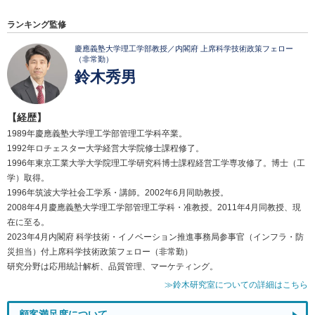
ランキング監修
慶應義塾大学理工学部教授／内閣府 上席科学技術政策フェロー
（非常勤）
鈴木秀男
【経歴】
1989年慶應義塾大学理工学部管理工学科卒業。
1992年ロチェスター大学経営大学院修士課程修了。
1996年東京工業大学大学院理工学研究科博士課程経営工学専攻修了。博士（工
学）取得。
1996年筑波大学社会工学系・講師。2002年6月同助教授。
2008年4月慶應義塾大学理工学部管理工学科・准教授。2011年4月同教授、現
在に至る。
2023年4月内閣府 科学技術・イノベーション推進事務局参事官（インフラ・防
災担当）付上席科学技術政策フェロー（非常勤）
研究分野は応用統計解析、品質管理、マーケティング。
≫鈴木研究室についての詳細はこちら
顧客満足度について