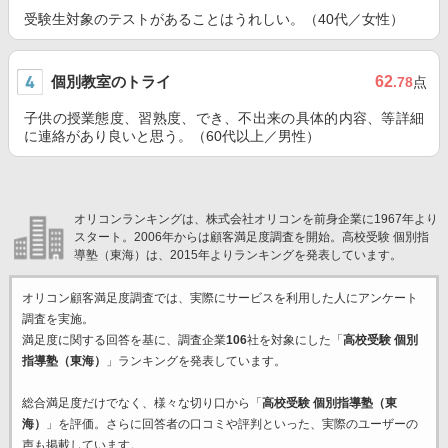
受験生対象のテストがあることはうれしい。（40代／女性）
個別教室のトライ
62
.78
点
子供の授業態度、習熟度、でき、不出来の具体的内容、等詳細
に連絡があり良いと思う。（60代以上／男性）
オリコンランキングは、株式会社オリコンを前身企業に1967年より
スタート。2006年からは顧客満足度調査を開始。高校受験 個別指
導塾（東海）は、2015年よりランキングを発表しています。
オリコン顧客満足度調査では、実際にサービスを利用した
人にアンケート
調査を実施。
満足度に関する回答を基に、調査企業
106
社を対象にした「
高校受験 個別
指導塾（東海）
」ランキングを発表しています。
総合満足度だけでなく、様々な切り口から「
高校受験 個別指導塾（東
海）
」を評価。さらに回答者の口コミや評判といった、実際のユーザーの
声も掲載しています。