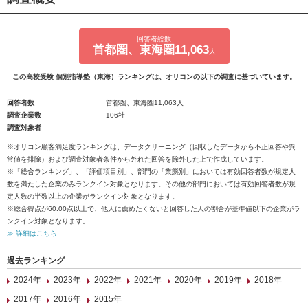
回答者総数
首都圏、東海圏11,063
人
この高校受験 個別指導塾（東海）ランキングは、オリコンの以下の調査に基づいています。
回答者数
首都圏、東海圏11,063人
調査企業数
106社
調査対象者
※オリコン顧客満足度ランキングは、データクリーニング（回収したデータから不正回答や異
常値を排除）および調査対象者条件から外れた回答を除外した上で作成しています。
※「総合ランキング」、「評価項目別」、部門の「業態別」においては有効回答者数が規定人
数を満たした企業のみランクイン対象となります。その他の部門においては有効回答者数が規
定人数の半数以上の企業がランクイン対象となります。
※総合得点が60.00点以上で、他人に薦めたくないと回答した人の割合が基準値以下の企業がラ
ンクイン対象となります。
≫ 詳細はこちら
過去ランキング
2024年
2023年
2022年
2021年
2020年
2019年
2018年
2017年
2016年
2015年