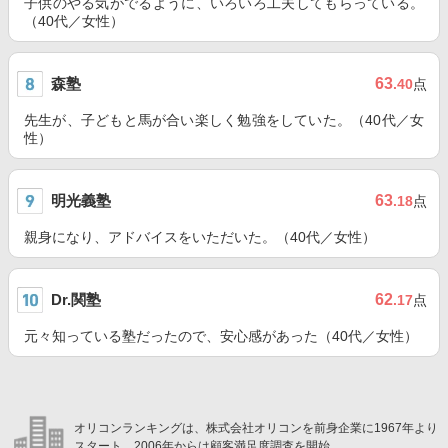
子供のやる気がでるように、いろいろ工夫してもらっている。
（40代／女性）
森塾
63
.40
点
先生が、子どもと馬が合い楽しく勉強をしていた。（40代／女
性）
明光義塾
63
.18
点
親身になり、アドバイスをいただいた。（40代／女性）
Dr.関塾
62
.17
点
元々知っている塾だったので、安心感があった（40代／女性）
オリコンランキングは、株式会社オリコンを前身企業に1967年より
スタート。2006年からは顧客満足度調査を開始。