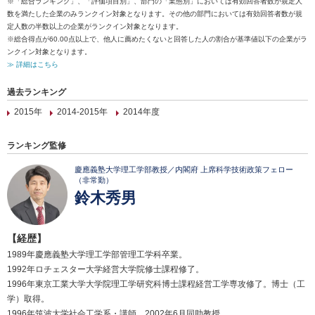
※「総合ランキング」、「評価項目別」、部門の「業態別」においては有効回答者数が規定人
数を満たした企業のみランクイン対象となります。その他の部門においては有効回答者数が規
定人数の半数以上の企業がランクイン対象となります。
※総合得点が60.00点以上で、他人に薦めたくないと回答した人の割合が基準値以下の企業がラ
ンクイン対象となります。
≫ 詳細はこちら
過去ランキング
2015年
2014-2015年
2014年度
ランキング監修
慶應義塾大学理工学部教授／内閣府 上席科学技術政策フェロー
（非常勤）
鈴木秀男
【経歴】
1989年慶應義塾大学理工学部管理工学科卒業。
1992年ロチェスター大学経営大学院修士課程修了。
1996年東京工業大学大学院理工学研究科博士課程経営工学専攻修了。博士（工
学）取得。
1996年筑波大学社会工学系・講師。2002年6月同助教授。