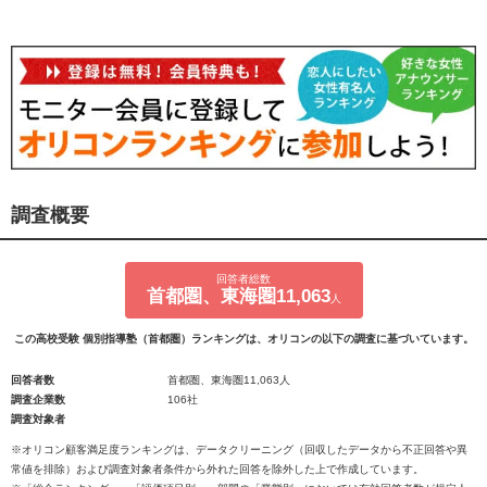
調査概要
回答者総数
首都圏、東海圏11,063
人
この高校受験 個別指導塾（首都圏）ランキングは、オリコンの以下の調査に基づいています。
回答者数
首都圏、東海圏11,063人
調査企業数
106社
調査対象者
※オリコン顧客満足度ランキングは、データクリーニング（回収したデータから不正回答や異
常値を排除）および調査対象者条件から外れた回答を除外した上で作成しています。