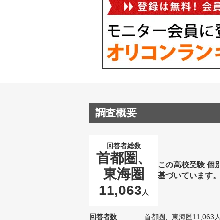
調査概要
回答者総数
首都圏、
この高校受験 個
東海圏
基づいています
11,063
人
回答者数
首都圏、東海圏11,063