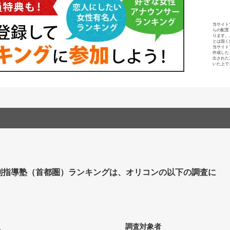
当サイト
らの配置
ります。
とは固く
当サイト
作成した
出された
いた上で
別指導塾（首都圏）ランキングは、オリコンの以下の調査に
。
人
調査対象者