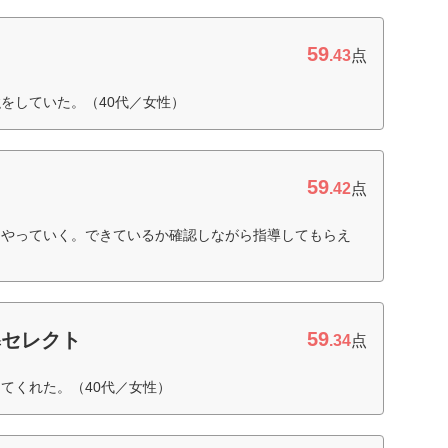
59
.43
点
をしていた。（40代／女性）
59
.42
点
にやっていく。できているか確認しながら指導してもらえ
59
導セレクト
.34
点
てくれた。（40代／女性）