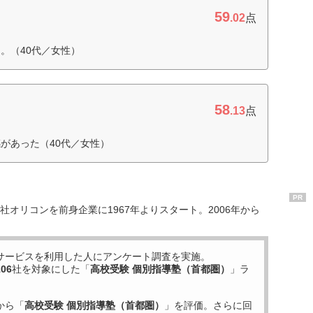
59
.02
点
。（40代／女性）
58
.13
点
があった（40代／女性）
PR
オリコンを前身企業に1967年よりスタート。2006年から
サービスを利用した
人にアンケート調査を実施。
106
社を対象にした「
高校受験 個別指導塾（首都圏）
」ラ
から「
高校受験 個別指導塾（首都圏）
」を評価。さらに回