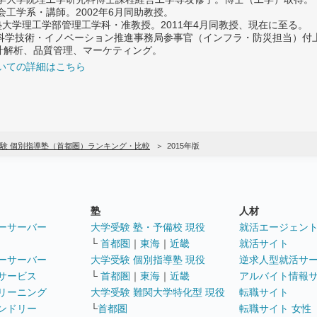
社会工学系・講師。2002年6月同助教授。
義塾大学理工学部管理工学科・准教授。2011年4月同教授、現在に至る。
府 科学技術・イノベーション推進事務局参事官（インフラ・防災担当）
計解析、品質管理、マーケティング。
いての詳細はこちら
験 個別指導塾（首都圏）ランキング・比較
2015年版
塾
人材
ーサーバー
大学受験 塾・予備校 現役
就活エージェン
└
首都圏
｜
東海
｜
近畿
就活サイト
ーサーバー
大学受験 個別指導塾 現役
逆求人型就活サ
サービス
└
首都圏
｜
東海
｜
近畿
アルバイト情報
リーニング
大学受験 難関大学特化型 現役
転職サイト
ンドリー
└
首都圏
転職サイト 女性