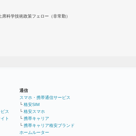
付上席科学技術政策フェロー（非常勤）
通信
ト
スマホ・携帯通信サービス
└
格安SIM
ービス
└
格安スマホ
サイト
└
携帯キャリア
└
携帯キャリア格安ブランド
ホームルーター