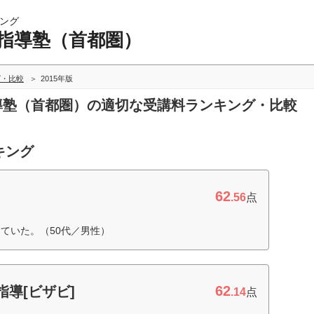
ング
別指導塾（首都圏）
グ・比較
2015年版
指導塾（首都圏）の適切な受講料ランキング・比較
キング
62
.56
点
ていた。（50代／男性）
62
指導[ビザビ]
.14
点