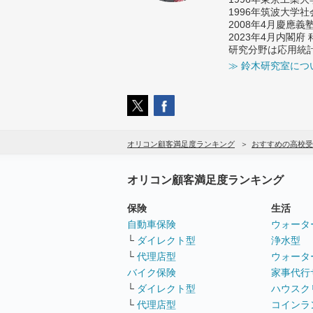
1996年筑波大学
2008年4月慶應
2023年4月内閣
研究分野は応用統
≫ 鈴木研究室につ
オリコン顧客満足度ランキング
おすすめの高校受
オリコン顧客満足度ランキング
保険
生活
自動車保険
ウォータ
└
ダイレクト型
浄水型
└
代理店型
ウォータ
バイク保険
家事代行
└
ダイレクト型
ハウスク
└
代理店型
コインラ