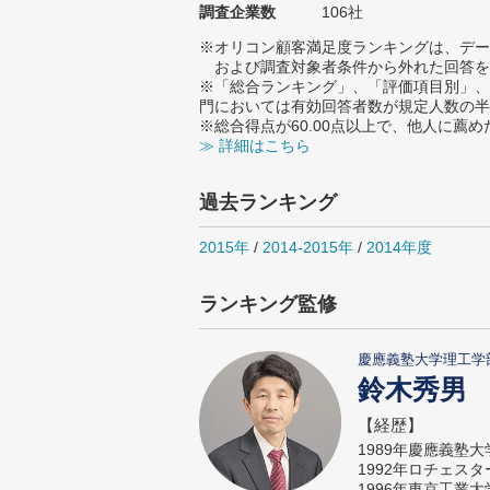
調査企業数
106社
※オリコン顧客満足度ランキングは、デー
および調査対象者条件から外れた回答を
※「総合ランキング」、「評価項目別」、
門においては有効回答者数が規定人数の半
※総合得点が60.00点以上で、他人に
≫ 詳細はこちら
過去ランキング
2015年
/
2014-2015年
/
2014年度
ランキング監修
慶應義塾大学理工学
鈴木秀男
【経歴】
1989年慶應義塾
1992年ロチェス
1996年東京工業