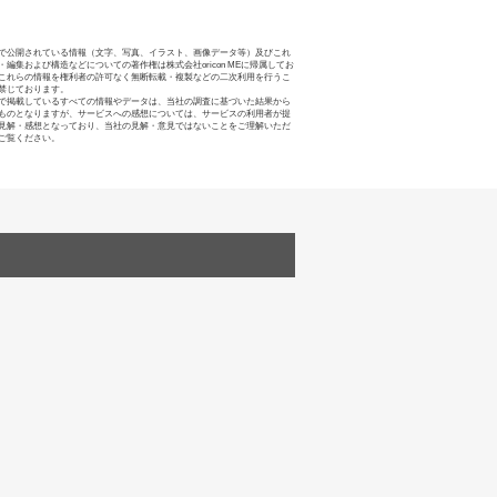
で公開されている情報（文字、写真、イラスト、画像データ等）及びこれ
・編集および構造などについての著作権は株式会社oricon MEに帰属してお
これらの情報を権利者の許可なく無断転載・複製などの二次利用を行うこ
禁じております。
で掲載しているすべての情報やデータは、当社の調査に基づいた結果から
ものとなりますが、サービスへの感想については、サービスの利用者が提
見解・感想となっており、当社の見解・意見ではないことをご理解いただ
ご覧ください。