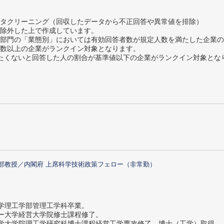
タクリーニング（回収したデータから不正回答や異常値を排除）
除外した上で作成しています。
部門の「業態別」においては有効回答者数が規定人数を満たした企業の
数以上の企業がランクイン対象となります。
薦めたくないと回答した人の割合が基準値以下の企業がランクイン対象とな
部教授／内閣府 上席科学技術政策フェロー（非常勤）
大学理工学部管理工学科卒業。
ター大学経営大学院修士課程修了。
大学大学院理工学研究科博士課程経営工学専攻修了。博士（工学）取得。