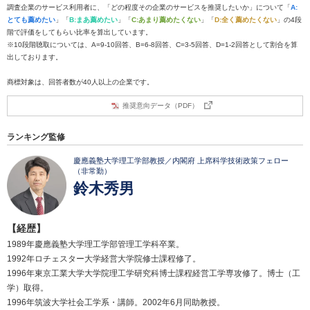
調査企業のサービス利用者に、「どの程度その企業のサービスを推奨したいか」について「
A:
とても薦めたい
」「
B:まあ薦めたい
」「
C:あまり薦めたくない
」「
D:全く薦めたくない
」の4段
階で評価をしてもらい比率を算出しています。
※10段階聴取については、A=9-10回答、B=6-8回答、C=3-5回答、D=1-2回答として割合を算
出しております。
商標対象は、回答者数が40人以上の企業です。
推奨意向データ（PDF）
ランキング監修
慶應義塾大学理工学部教授／内閣府 上席科学技術政策フェロー
（非常勤）
鈴木秀男
【経歴】
1989年慶應義塾大学理工学部管理工学科卒業。
1992年ロチェスター大学経営大学院修士課程修了。
1996年東京工業大学大学院理工学研究科博士課程経営工学専攻修了。博士（工
学）取得。
1996年筑波大学社会工学系・講師。2002年6月同助教授。