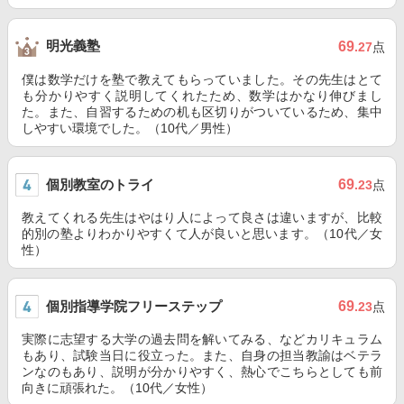
明光義塾
69
.27
点
僕は数学だけを塾で教えてもらっていました。その先生はとて
も分かりやすく説明してくれたため、数学はかなり伸びまし
た。また、自習するための机も区切りがついているため、集中
しやすい環境でした。（10代／男性）
個別教室のトライ
69
.23
点
教えてくれる先生はやはり人によって良さは違いますが、比較
的別の塾よりわかりやすくて人が良いと思います。（10代／女
性）
個別指導学院フリーステップ
69
.23
点
実際に志望する大学の過去問を解いてみる、などカリキュラム
もあり、試験当日に役立った。また、自身の担当教諭はベテラ
ンなのもあり、説明が分かりやすく、熱心でこちらとしても前
向きに頑張れた。（10代／女性）