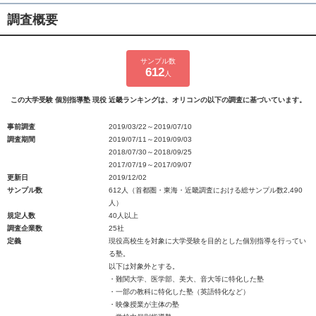
調査概要
サンプル数
612
人
この大学受験 個別指導塾 現役 近畿ランキングは、オリコンの以下の調査に基づいています。
事前調査
2019/03/22～2019/07/10
調査期間
2019/07/11～2019/09/03
2018/07/30～2018/09/25
2017/07/19～2017/09/07
更新日
2019/12/02
サンプル数
612人（首都圏・東海・近畿調査における総サンプル数2,490
人）
規定人数
40人以上
調査企業数
25社
定義
現役高校生を対象に大学受験を目的とした個別指導を行ってい
る塾。
以下は対象外とする。
・難関大学、医学部、美大、音大等に特化した塾
・一部の教科に特化した塾（英語特化など）
・映像授業が主体の塾