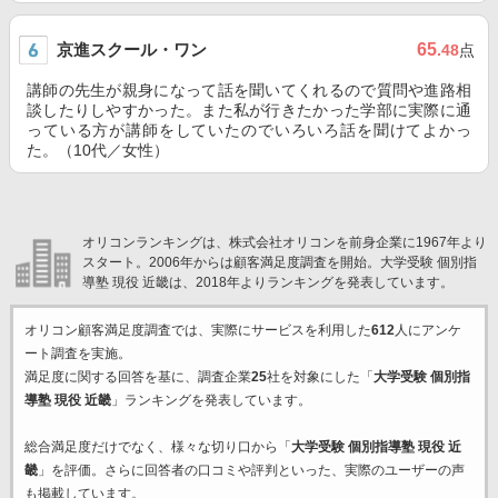
京進スクール・ワン
65
.48
点
講師の先生が親身になって話を聞いてくれるので質問や進路相
談したりしやすかった。また私が行きたかった学部に実際に通
っている方が講師をしていたのでいろいろ話を聞けてよかっ
た。（10代／女性）
オリコンランキングは、株式会社オリコンを前身企業に1967年より
スタート。2006年からは顧客満足度調査を開始。大学受験 個別指
導塾 現役 近畿は、2018年よりランキングを発表しています。
オリコン顧客満足度調査では、実際にサービスを利用した
612
人にアンケ
ート調査を実施。
満足度に関する回答を基に、調査企業
25
社を対象にした「
大学受験 個別指
導塾 現役 近畿
」ランキングを発表しています。
総合満足度だけでなく、様々な切り口から「
大学受験 個別指導塾 現役 近
畿
」を評価。さらに回答者の口コミや評判といった、実際のユーザーの声
も掲載しています。