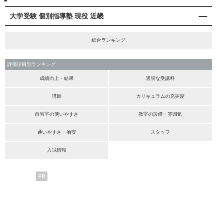
大学受験 個別指導塾 現役 近畿
総合ランキング
評価項目別ランキング
成績向上・結果
適切な受講料
講師
カリキュラムの充実度
自習室の使いやすさ
教室の設備・雰囲気
通いやすさ・治安
スタッフ
入試情報
PR