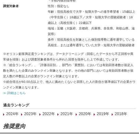
・学校内個別指導塾
調査対象者
性別：指定なし
年齢：現役高校生で大学・短期大学への進学希望者：15歳以上
（中学生除く）18歳以下／大学・短期大学の受験経験者：18
歳以上（高校生除く）22歳以下
地域：近畿（大阪府、京都府、兵庫県、奈良県、和歌山県、滋
賀県）
条件：現役高校生を対象とした個別指導塾に通年通学している
高校生、または通年通学していた大学・短期大学の受験経験者
※オリコン顧客満足度ランキングは、データクリーニング（回収したデータから不正回答や異
常値を排除）および調査対象者条件から外れた回答を除外した上で作成しています。
※「総合ランキング」、「評価項目別」、部門の「業態別」においては有効回答者数が規定人
数を満たした企業のみランクイン対象となります。その他の部門においては有効回答者数が規
定人数の半数以上の企業がランクイン対象となります。
※総合得点が60.00点以上で、他人に薦めたくないと回答した人の割合が基準値以下の企業がラ
ンクイン対象となります。
≫ 詳細はこちら
過去ランキング
2024年
2023年
2022年
2021年
2020年
2019年
2018年
推奨意向