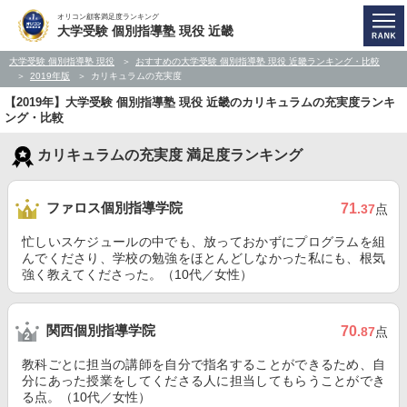
オリコン顧客満足度ランキング
大学受験 個別指導塾 現役 近畿
大学受験 個別指導塾 現役
おすすめの大学受験 個別指導塾 現役 近畿ランキング・比較
2019年版
カリキュラムの充実度
【2019年】大学受験 個別指導塾 現役 近畿のカリキュラムの充実度ランキ
ング・比較
カリキュラムの充実度 満足度ランキング
ファロス個別指導学院
71
.37
点
忙しいスケジュールの中でも、放っておかずにプログラムを組
んでくださり、学校の勉強をほとんどしなかった私にも、根気
強く教えてくださった。（10代／女性）
関西個別指導学院
70
.87
点
教科ごとに担当の講師を自分で指名することができるため、自
分にあった授業をしてくださる人に担当してもらうことができ
る点。（10代／女性）