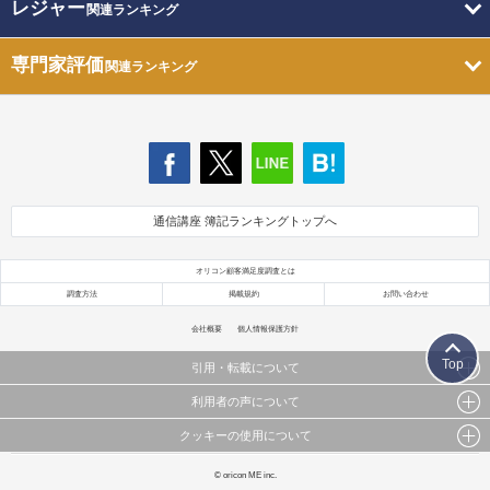
レジャー
関連ランキング
専門家評価
関連ランキング
通信講座 簿記ランキングトップへ
オリコン顧客満足度調査とは
調査方法
掲載規約
お問い合わせ
会社概要
個人情報保護方針
Top
引用・転載について
利用者の声について
当サイトで公開されている情報（文字、写真、イラスト、画像データ等）及びこれらの配置・
編集および構造などについての著作権は株式会社oricon MEに帰属しております。
クッキーの使用について
当サイトに掲載している内容はすべてサービスの利用者が提出された見解・感想です。
これらの情報を権利者の許可なく無断転載・複製などの二次利用を行うことは固く禁じており
弊社が内容について正確性を含め一切保証するものではありません。
ます。
このサイトでは Cookie を使用して、ユーザーに合わせたコンテンツや広告の表示、ソーシャル
© oricon ME inc.
弊社の見解・ 意見ではないことをご理解いただいた上でご覧ください。