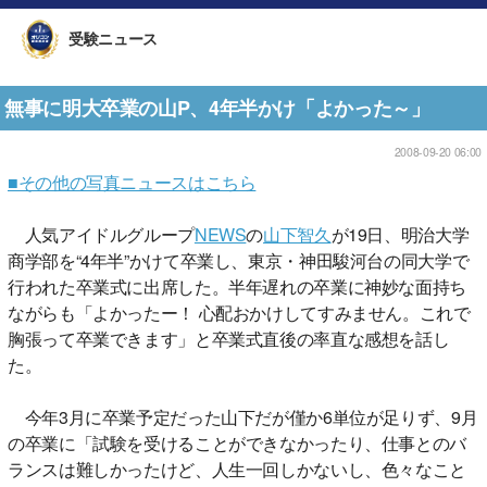
受験ニュース
無事に明大卒業の山P、4年半かけ「よかった～」
2008-09-20 06:00
■その他の写真ニュースはこちら
人気アイドルグループ
NEWS
の
山下智久
が19日、明治大学
商学部を“4年半”かけて卒業し、東京・神田駿河台の同大学で
行われた卒業式に出席した。半年遅れの卒業に神妙な面持ち
ながらも「よかったー！ 心配おかけしてすみません。これで
胸張って卒業できます」と卒業式直後の率直な感想を話し
た。
今年3月に卒業予定だった山下だが僅か6単位が足りず、9月
の卒業に「試験を受けることができなかったり、仕事とのバ
ランスは難しかったけど、人生一回しかないし、色々なこと