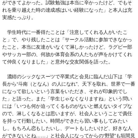
ができてよかった。試験勉強は本当に辛かったけど、でもそ
れを乗り越えた時の達成感はいい経験になった」と本人は充
実感たっぷり。
学生時代に一番得たことは「注意してくれる人がいたこ
と」で、やり残したことは「サークル活動に参加できなかっ
たこと。本当に友達がいなくて淋しかったけど、ラグビー部
やサッカー部の、何故か体育会系の人たちが声をかけてくれ
て仲良くなりました」と意外な交友関係を語った。
濃紺のシックなスーツで卒業式と会見に臨んだ山下は「学
長から“斗南（となん）の人になれ”、天下を取れ、世界で一番
になって欲しいという言葉をいただき、それが印象的でし
た」と語った。また「学生じゃなくなりますね」という問い
には「いつも何か迫ってくるものがないと燃えないタイプな
ので、淋しくなるとは思いますが、社会人ということで責任
を持って行動したい。時間ができたら習い事もしてみたい
し、もちろん恋もしたいし、デートもしたいけど、好きな人
ができないとね……」と社会人になってからの“野望”も垣間見