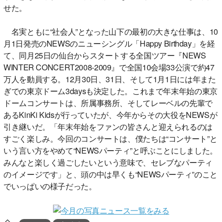
せた。
名実ともに“社会人”となった山下の最初の大きな仕事は、10
月1日発売のNEWSのニューシングル「Happy Birthday」を経
て、同月25日の仙台からスタートする全国ツアー『NEWS
WINTER CONCERT2008-2009』で全国10会場33公演で約47
万人を動員する。12月30日、31日、そして1月1日には年また
ぎでの東京ドーム3daysも決定した。これまで年末年始の東京
ドームコンサートは、所属事務所、そしてレーベルの先輩で
あるKinKi Kidsが行っていたが、今年からその大役をNEWSが
引き継いだ。「年末年始をファンの皆さんと迎えられるのは
すごく楽しみ。今回のコンサートは、僕たちは“コンサート”と
いう言い方をやめて“NEWSパーティ”と呼ぶことにしました。
みんなと楽しく過ごしたいという意味で、セレブなパーティ
のイメージです」と、頭の中は早くも“NEWSパーティ”のこと
でいっぱいの様子だった。