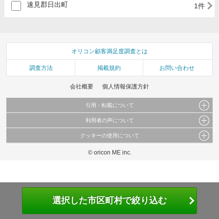
速見郡日出町
1件
オリコン顧客満足度調査とは
調査方法
掲載規約
お問い合わせ
会社概要
個人情報保護方針
引用・転載について
利用者の声について
当サイトで公開されている情報（文字、写真、イラスト、画像データ等）及びこれらの配
置・編集および構造などについての著作権は株式会社oricon MEに帰属しております。
クッキーの使用について
当サイトに掲載している内容はすべてサービスの利用者が提出された見解・感想です。
これらの情報を権利者の許可なく無断転載・複製などの二次利用を行うことは固く禁じて
弊社が内容について正確性を含め一切保証するものではありません。
おります。
© oricon ME inc.
このサイトでは Cookie を使用して、ユーザーに合わせたコンテンツや広告の表示、ソー
弊社の見解・ 意見ではないことをご理解いただいた上でご覧ください。
シャル メディア機能の提供、広告の表示回数やクリック数の測定を行っています。
また、ユーザーによるサイトの利用状況についても情報を収集し、ソーシャル メディア
や広告配信、データ解析の各パートナーに提供しています。
各パートナーは、この情報とユーザーが各パートナーに提供した他の情報や、ユーザーが
各パートナーのサービスを使用したときに収集した他の情報を組み合わせて使用すること
選択した市区町村で絞り込む
があります。