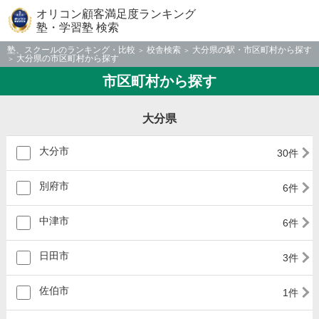
オリコン顧客満足度ランキング
塾・学習塾 検索
塾、スクールのランキング・比較
校舎検索
大分県の駅・市区町村から探す
大分県の市区町村から探す
市区町村から探す
大分県
大分市
30件
別府市
6件
中津市
6件
日田市
3件
佐伯市
1件