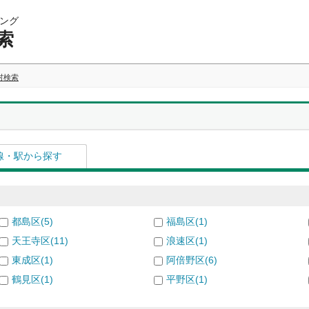
ング
索
村検索
線・駅から探す
都島区(5)
福島区(1)
天王寺区(11)
浪速区(1)
東成区(1)
阿倍野区(6)
鶴見区(1)
平野区(1)