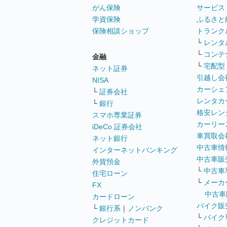
がん保険
サービス
学資保険
ふるさと
保険相談ショップ
トランク
└
レンタ
└
コンテ
金融
└
宅配型
ネット証券
引越し会
NISA
カーシェ
└
証券会社
レンタカ
└
銀行
格安レン
スマホ専業証券
カーリー
iDeCo 証券会社
車買取会
ネット銀行
中古車情
インターネットバンキング
中古車販
外貨預金
└
中古車
住宅ローン
└
メーカ
FX
中古車
カードローン
バイク販
└
銀行系
｜
ノンバンク
└
バイク
クレジットカード