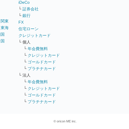
iDeCo
└
証券会社
└
銀行
｜
関東
FX
｜
東海
住宅ローン
四国
クレジットカード
全国
└ 個人
ス
└
年会費無料
└
クレジットカード
└
ゴールドカード
└
プラチナカード
└ 法人
└
年会費無料
└
クレジットカード
└
ゴールドカード
└
プラチナカード
© oricon ME inc.