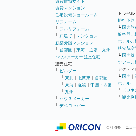
賃貸情報サイト
賃貸マンション
トラベル
住宅設備ショールーム
旅行予約
リフォーム
└
国内旅
└
フルリフォーム
航空券比
└
戸建て
｜
マンション
ホテル比
新築分譲マンション
格安航空券
└
首都圏
｜
東海
｜
近畿
｜
九州
└
国内線
ハウスメーカー 注文住宅
ツアー比
建売住宅
アクティ
└
ビルダー
└
国内
｜
└
東北
｜
北関東
｜
首都圏
ホテル
└
東海
｜
近畿
｜
中国・四国
└
ビジネ
└
九州
└
観光利
└
ハウスメーカー
└
デベロッパー
会社概要
ニュ