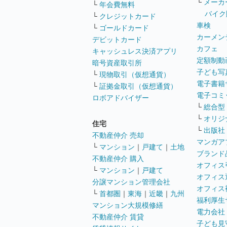
└
メーカ
└
年会費無料
バイク
└
クレジットカード
車検
└
ゴールドカード
カーメン
デビットカード
カフェ
キャッシュレス決済アプリ
定額制動
暗号資産取引所
子ども写
└
現物取引（仮想通貨）
電子書籍
└
証拠金取引（仮想通貨）
電子コミ
ロボアドバイザー
└
総合型
└
オリジ
住宅
└
出版社
不動産仲介 売却
マンガア
└
マンション
｜
戸建て
｜
土地
ブランド
不動産仲介 購入
オフィス
└
マンション
｜
戸建て
オフィス
分譲マンション管理会社
オフィス
└
首都圏
｜
東海
｜
近畿
｜
九州
福利厚生
マンション大規模修繕
電力会社
不動産仲介 賃貸
子ども見