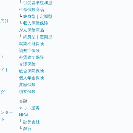
└
引受基準緩和型
生命保険商品
└
終身型
｜
定期型
員向け
└
収入保障保険
がん保険商品
└
終身型
｜
定期型
就業不能保険
テ
認知症保険
ステ
外貨建て保険
介護保険
サイト
総合保障保険
個人年金保険
変額保険
積立保険
ング
グ
金融
ネット証券
ウンター
NISA
イト
└
証券会社
リ
└
銀行