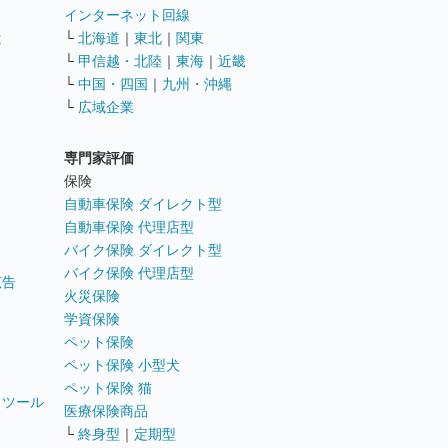
インターネット回線
遣
└
北海道
｜
東北
｜
関東
└
甲信越・北陸
｜
東海
｜
近畿
ス
└
中国・四国
｜
九州・沖縄
└
広域企業
専門家評価
ト
保険
自動車保険 ダイレクト型
自動車保険 代理店型
バイク保険 ダイレクト型
バイク保険 代理店型
広告
火災保険
学資保険
ペット保険
ペット保険 小型犬
ペット保険 猫
トツール
医療保険商品
└
終身型
｜
定期型