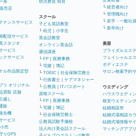
企業研修
ー系
幼児教室 知育
└
経営者向け
販売店
└
管理職向け
スクール
└
若手・一般社
テナンスサービス
子ども英語教室
└
新卒向け
└
幼児
｜
小学生
画配信サービス
英会話教室
真スタジオ
美容
オンライン英会話
サービス
ブライダルエス
通信講座
ックサービス
フェイシャルエ
└
FP
｜
医療事務
ボディエステ
└
宅建
｜
簿記
ナル作品限定型
サロン検索予約
└
TOEIC
｜
社会保険労務士
└
行政書士
｜
ケアマネジャー
プリ オリジナル
└
公務員
｜
ITパスポート
ウエディング
品買取 店舗
資格スクール
ハウスウエディ
引越し
└
FP
｜
医療事務
格安ウエディン
通販
└
宅建
｜
簿記
結婚相談所
複合機
└
社会保険労務士
結婚式場相談カ
サービス
公務員試験予備校
結婚式場情報サ
 小売
法人向け英会話スクール
マッチングアプ
守りGPS
子どもプログラミング教室