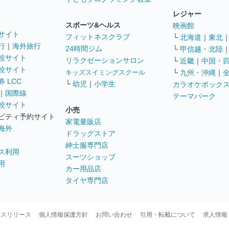
レジャー
スポーツ&ヘルス
映画館
サイト
フィットネスクラブ
└
北海道
｜
東北
行
｜
海外旅行
24時間ジム
└
甲信越・北陸
較サイト
リラクゼーションサロン
└
近畿
｜
中国・
較サイト
キッズスイミングスクール
└
九州・沖縄
｜
 LCC
└
幼児
｜
小学生
カラオケボック
｜
国際線
テーマパーク
較サイト
小売
ビティ予約サイト
家電量販店
海外
ドラッグストア
紳士服専門店
ス利用
スーツショップ
用
カー用品店
タイヤ専門店
ースリリース
個人情報保護方針
お問い合わせ
引用・転載について
求人情報