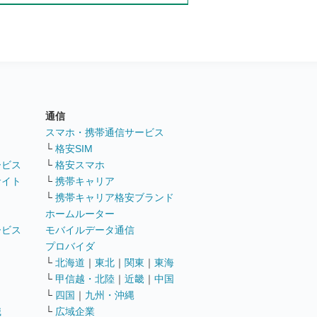
通信
ト
スマホ・携帯通信サービス
└
格安SIM
ービス
└
格安スマホ
サイト
└
携帯キャリア
└
携帯キャリア格安ブランド
ホームルーター
ービス
モバイルデータ通信
ト
プロバイダ
└
北海道
｜
東北
｜
関東
｜
東海
└
甲信越・北陸
｜
近畿
｜
中国
└
四国
｜
九州・沖縄
職
└
広域企業