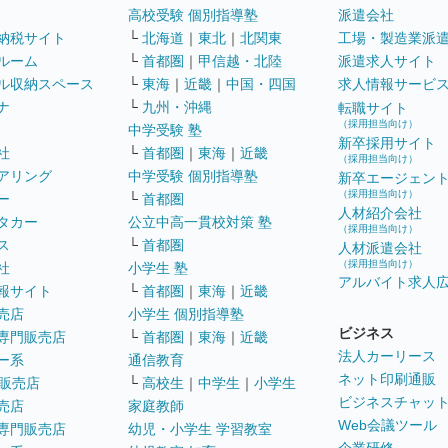
高校受験 個別指導塾
派遣会社
納税サイト
└
北海道
｜
東北
｜
北関東
工場・製造業派
ルーム
└
首都圏
｜
甲信越・北陸
派遣求人サイト
ル収納スペース
└
東海
｜
近畿
｜
中国・四国
求人情報サービ
ナ
└
九州・沖縄
転職サイト
（採用担当向け）
中学受験 塾
新卒採用サイト
社
└
首都圏
｜
東海
｜
近畿
（採用担当向け）
アリング
中学受験 個別指導塾
新卒エージェン
（採用担当向け）
ー
└
首都圏
人材紹介会社
タカー
公立中高一貫校対策 塾
（採用担当向け）
ス
└
首都圏
人材派遣会社
（採用担当向け）
社
小学生 塾
アルバイト求人
報サイト
└
首都圏
｜
東海
｜
近畿
売店
小学生 個別指導塾
ビジネス
専門販売店
└
首都圏
｜
東海
｜
近畿
法人カーリース
ー系
通信教育
ネット印刷通販
販売店
└
高校生
｜
中学生
｜
小学生
ビジネスチャッ
売店
家庭教師
Web会議ツール
専門販売店
幼児・小学生 学習教室