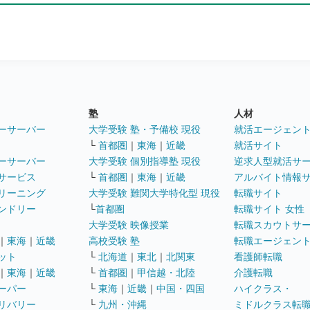
塾
人材
ーサーバー
大学受験 塾・予備校 現役
就活エージェン
└
首都圏
｜
東海
｜
近畿
就活サイト
ーサーバー
大学受験 個別指導塾 現役
逆求人型就活サ
サービス
└
首都圏
｜
東海
｜
近畿
アルバイト情報
リーニング
大学受験 難関大学特化型 現役
転職サイト
ンドリー
└
首都圏
転職サイト 女性
大学受験 映像授業
転職スカウトサ
｜
東海
｜
近畿
高校受験 塾
転職エージェン
ット
└
北海道
｜
東北
｜
北関東
看護師転職
｜
東海
｜
近畿
└
首都圏
｜
甲信越・北陸
介護転職
ーパー
└
東海
｜
近畿
｜
中国・四国
ハイクラス・
リバリー
└
九州・沖縄
ミドルクラス転