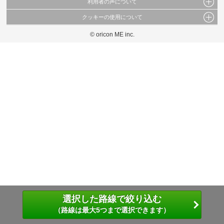
利用者の声について
当サイトで公開されている情報（文字、写真、イラスト、画像データ等）及びこれらの配
置・編集および構造などについての著作権は株式会社oricon MEに帰属しております。
クッキーの使用について
当サイトに掲載している内容はすべてサービスの利用者が提出された見解・感想です。
これらの情報を権利者の許可なく無断転載・複製などの二次利用を行うことは固く禁じて
弊社が内容について正確性を含め一切保証するものではありません。
おります。
© oricon ME inc.
このサイトでは Cookie を使用して、ユーザーに合わせたコンテンツや広告の表示、ソー
弊社の見解・ 意見ではないことをご理解いただいた上でご覧ください。
シャル メディア機能の提供、広告の表示回数やクリック数の測定を行っています。
また、ユーザーによるサイトの利用状況についても情報を収集し、ソーシャル メディア
や広告配信、データ解析の各パートナーに提供しています。
各パートナーは、この情報とユーザーが各パートナーに提供した他の情報や、ユーザーが
各パートナーのサービスを使用したときに収集した他の情報を組み合わせて使用すること
があります。
選択した路線で絞り込む
（路線は最大5つまで選択できます）