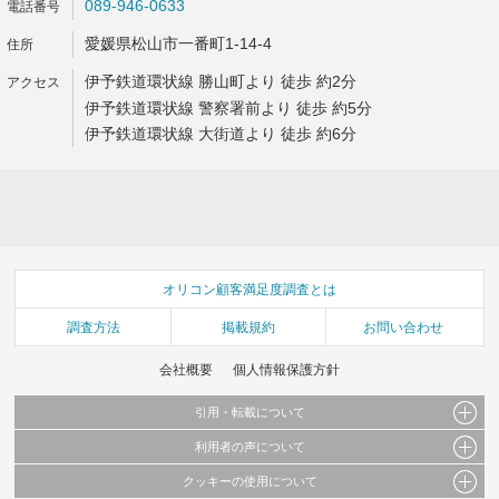
089-946-0633
愛媛県松山市一番町1-14-4
伊予鉄道環状線 勝山町より 徒歩 約2分
伊予鉄道環状線 警察署前より 徒歩 約5分
伊予鉄道環状線 大街道より 徒歩 約6分
オリコン顧客満足度調査とは
調査方法
掲載規約
お問い合わせ
会社概要
個人情報保護方針
引用・転載について
利用者の声について
当サイトで公開されている情報（文字、写真、イラスト、画像データ等）及びこれらの配
置・編集および構造などについての著作権は株式会社oricon MEに帰属しております。
クッキーの使用について
当サイトに掲載している内容はすべてサービスの利用者が提出された見解・感想です。
これらの情報を権利者の許可なく無断転載・複製などの二次利用を行うことは固く禁じて