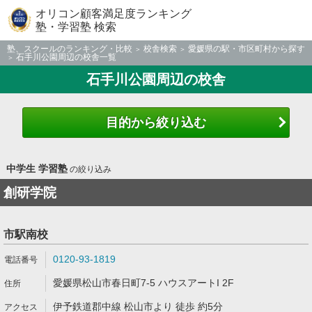
オリコン顧客満足度ランキング
塾・学習塾 検索
塾、スクールのランキング・比較
校舎検索
愛媛県の駅・市区町村から探す
石手川公園周辺の校舎一覧
石手川公園周辺の校舎
目的から絞り込む
中学生 学習塾
の絞り込み
創研学院
市駅南校
0120-93-1819
愛媛県松山市春日町7-5 ハウスアートI 2F
伊予鉄道郡中線 松山市より 徒歩 約5分