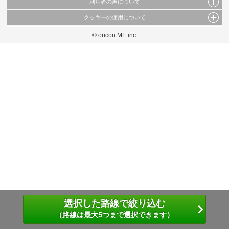
利用者の声について
当サイトで公開されている情報（文字、写真、イラスト、画像データ等）及びこれらの配
置・編集および構造などについての著作権は株式会社oricon MEに帰属しております。
クッキーの使用について
当サイトに掲載している内容はすべてサービスの利用者が提出された見解・感想です。
これらの情報を権利者の許可なく無断転載・複製などの二次利用を行うことは固く禁じて
弊社が内容について正確性を含め一切保証するものではありません。
おります。
© oricon ME inc.
このサイトでは Cookie を使用して、ユーザーに合わせたコンテンツや広告の表示、ソー
弊社の見解・ 意見ではないことをご理解いただいた上でご覧ください。
シャル メディア機能の提供、広告の表示回数やクリック数の測定を行っています。
また、ユーザーによるサイトの利用状況についても情報を収集し、ソーシャル メディア
や広告配信、データ解析の各パートナーに提供しています。
各パートナーは、この情報とユーザーが各パートナーに提供した他の情報や、ユーザーが
各パートナーのサービスを使用したときに収集した他の情報を組み合わせて使用すること
があります。
選択した路線で絞り込む
（路線は最大5つまで選択できます）