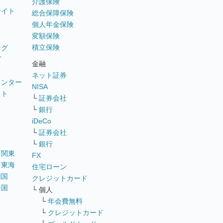
介護保険
サイト
総合保障保険
個人年金保険
変額保険
積立保険
ング
グ
金融
ネット証券
ウンター
NISA
イト
└
証券会社
リ
└
銀行
iDeCo
└
証券会社
└
銀行
｜
関東
FX
｜
東海
住宅ローン
四国
クレジットカード
全国
└ 個人
ス
└
年会費無料
└
クレジットカード