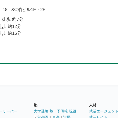
18 T&C泊ビル1F・2F
 徒歩 約7分
歩 約12分
歩 約16分
塾
人材
ーサーバー
大学受験 塾・予備校 現役
就活エージェン
└
首都圏
｜
東海
｜
近畿
就活サイト