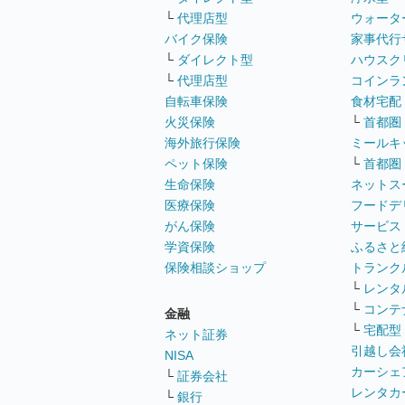
└
代理店型
ウォータ
バイク保険
家事代行
└
ダイレクト型
ハウスク
└
代理店型
コインラ
自転車保険
食材宅配
火災保険
└
首都圏
海外旅行保険
ミールキ
ペット保険
└
首都圏
生命保険
ネットス
医療保険
フードデ
がん保険
サービス
学資保険
ふるさと
保険相談ショップ
トランク
└
レンタ
└
コンテ
金融
└
宅配型
ネット証券
引越し会
NISA
カーシェ
└
証券会社
レンタカ
└
銀行