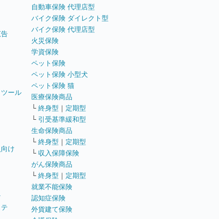
自動車保険 代理店型
バイク保険 ダイレクト型
バイク保険 代理店型
広告
火災保険
学資保険
ペット保険
ペット保険 小型犬
ペット保険 猫
トツール
医療保険商品
└
終身型
｜
定期型
└
引受基準緩和型
生命保険商品
└
終身型
｜
定期型
員向け
└
収入保障保険
がん保険商品
└
終身型
｜
定期型
就業不能保険
テ
認知症保険
ステ
外貨建て保険