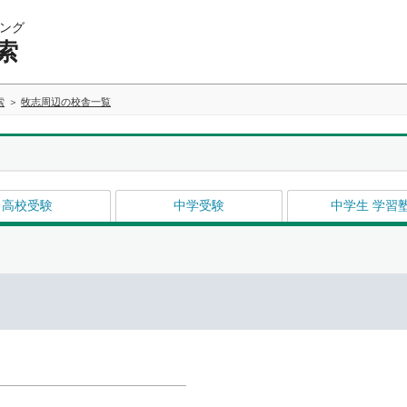
ング
索
索
牧志周辺の校舎一覧
高校受験
中学受験
中学生 学習