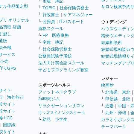
└
宅建
｜
簿記
ナル作品限定型
サロン検索予約
└
TOEIC
｜
社会保険労務士
└
行政書士
｜
ケアマネジャー
プリ オリジナル
└
公務員
｜
ITパスポート
ウエディング
品買取 店舗
資格スクール
ハウスウエディ
引越し
└
FP
｜
医療事務
格安ウエディン
通販
└
宅建
｜
簿記
結婚相談所
複合機
└
社会保険労務士
結婚式場相談カ
サービス
公務員試験予備校
結婚式場情報サ
 小売
法人向け英会話スクール
マッチングアプ
守りGPS
子どもプログラミング教室
レジャー
スポーツ&ヘルス
映画館
サイト
フィットネスクラブ
└
北海道
｜
東北
行
｜
海外旅行
24時間ジム
└
甲信越・北陸
較サイト
リラクゼーションサロン
└
近畿
｜
中国・
較サイト
キッズスイミングスクール
└
九州・沖縄
｜
 LCC
└
幼児
｜
小学生
カラオケボック
｜
国際線
テーマパーク
較サイト