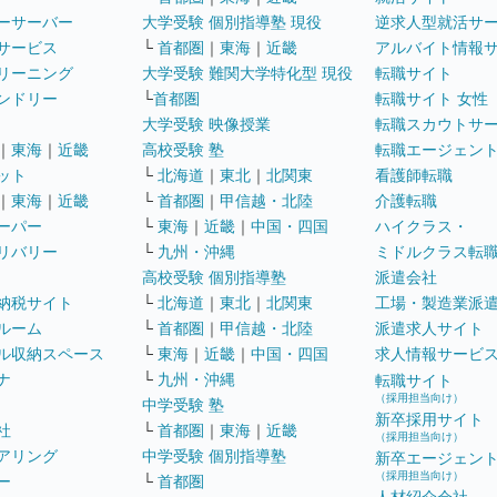
ーサーバー
大学受験 個別指導塾 現役
逆求人型就活サ
サービス
└
首都圏
｜
東海
｜
近畿
アルバイト情報
リーニング
大学受験 難関大学特化型 現役
転職サイト
ンドリー
└
首都圏
転職サイト 女性
大学受験 映像授業
転職スカウトサ
｜
東海
｜
近畿
高校受験 塾
転職エージェン
ット
└
北海道
｜
東北
｜
北関東
看護師転職
｜
東海
｜
近畿
└
首都圏
｜
甲信越・北陸
介護転職
ーパー
└
東海
｜
近畿
｜
中国・四国
ハイクラス・
リバリー
└
九州・沖縄
ミドルクラス転
高校受験 個別指導塾
派遣会社
納税サイト
└
北海道
｜
東北
｜
北関東
工場・製造業派
ルーム
└
首都圏
｜
甲信越・北陸
派遣求人サイト
ル収納スペース
└
東海
｜
近畿
｜
中国・四国
求人情報サービ
ナ
└
九州・沖縄
転職サイト
（採用担当向け）
中学受験 塾
新卒採用サイト
社
└
首都圏
｜
東海
｜
近畿
（採用担当向け）
アリング
中学受験 個別指導塾
新卒エージェン
（採用担当向け）
ー
└
首都圏