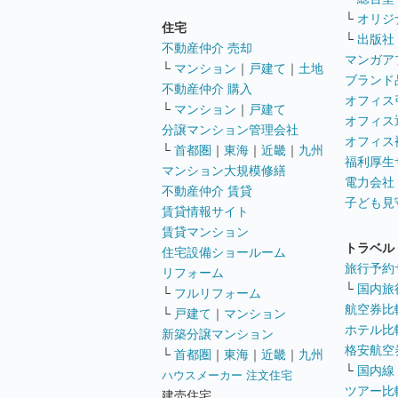
└
オリジ
住宅
└
出版社
不動産仲介 売却
マンガア
└
マンション
｜
戸建て
｜
土地
ブランド
不動産仲介 購入
オフィス
└
マンション
｜
戸建て
オフィス
分譲マンション管理会社
オフィス
└
首都圏
｜
東海
｜
近畿
｜
九州
福利厚生
マンション大規模修繕
電力会社
不動産仲介 賃貸
子ども見
賃貸情報サイト
賃貸マンション
トラベル
住宅設備ショールーム
旅行予約
リフォーム
└
国内旅
└
フルリフォーム
航空券比
└
戸建て
｜
マンション
ホテル比
新築分譲マンション
格安航空券
└
首都圏
｜
東海
｜
近畿
｜
九州
└
国内線
ハウスメーカー 注文住宅
ツアー比
建売住宅