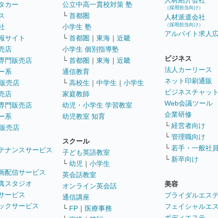
人材紹介会社
タカー
公立中高一貫校対策 塾
（採用担当向け）
ス
└
首都圏
人材派遣会社
（採用担当向け）
社
小学生 塾
アルバイト求人
報サイト
└
首都圏
｜
東海
｜
近畿
売店
小学生 個別指導塾
ビジネス
専門販売店
└
首都圏
｜
東海
｜
近畿
法人カーリース
ー系
通信教育
ネット印刷通販
販売店
└
高校生
｜
中学生
｜
小学生
ビジネスチャッ
売店
家庭教師
Web会議ツール
専門販売店
幼児・小学生 学習教室
企業研修
ー系
幼児教室 知育
└
経営者向け
販売店
└
管理職向け
スクール
└
若手・一般社
テナンスサービス
子ども英語教室
└
新卒向け
└
幼児
｜
小学生
画配信サービス
英会話教室
真スタジオ
美容
オンライン英会話
サービス
ブライダルエス
通信講座
ックサービス
フェイシャルエ
└
FP
｜
医療事務
ボディエステ