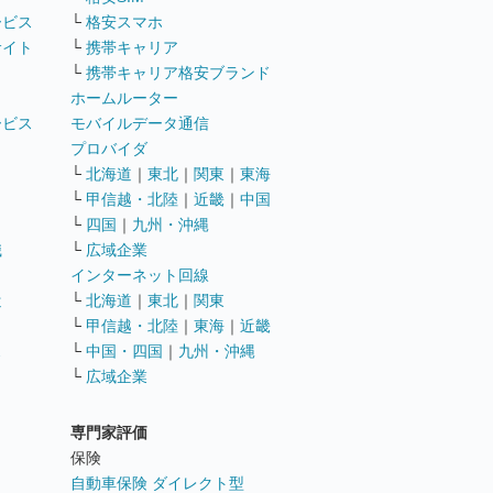
ービス
└
格安スマホ
サイト
└
携帯キャリア
└
携帯キャリア格安ブランド
ホームルーター
ービス
モバイルデータ通信
ト
プロバイダ
└
北海道
｜
東北
｜
関東
｜
東海
└
甲信越・北陸
｜
近畿
｜
中国
└
四国
｜
九州・沖縄
職
└
広域企業
インターネット回線
遣
└
北海道
｜
東北
｜
関東
└
甲信越・北陸
｜
東海
｜
近畿
ス
└
中国・四国
｜
九州・沖縄
└
広域企業
専門家評価
ト
保険
自動車保険 ダイレクト型