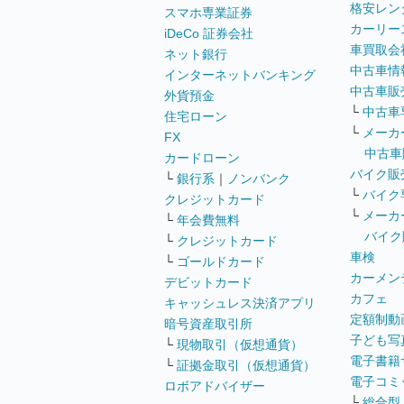
格安レン
スマホ専業証券
カーリー
iDeCo 証券会社
車買取会
ネット銀行
中古車情
インターネットバンキング
中古車販
外貨預金
└
中古車
住宅ローン
└
メーカ
FX
中古車
カードローン
バイク販
└
銀行系
｜
ノンバンク
└
バイク
クレジットカード
└
メーカ
└
年会費無料
バイク
└
クレジットカード
車検
└
ゴールドカード
カーメン
デビットカード
カフェ
キャッシュレス決済アプリ
定額制動
暗号資産取引所
子ども写
└
現物取引（仮想通貨）
電子書籍
└
証拠金取引（仮想通貨）
電子コミ
ロボアドバイザー
└
総合型