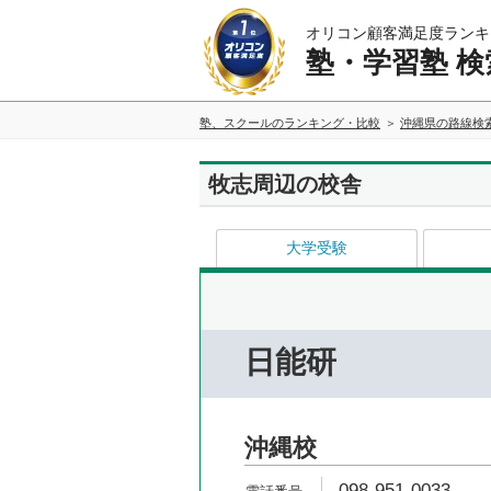
オリコン顧客満足度ランキ
塾・学習塾 検
塾、スクールのランキング・比較
沖縄県の路線検
牧志周辺の校舎
大学受験
日能研
沖縄校
098-951-0033