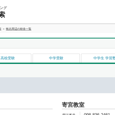
ング
索
索
牧志周辺の校舎一覧
高校受験
中学受験
中学生 学習
寄宮教室
098-836-2461