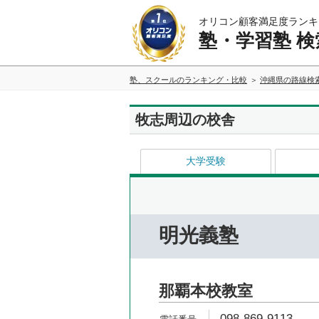
オリコン顧客満足度ランキ
塾・学習塾 検
塾、スクールのランキング・比較
沖縄県の路線検
牧志周辺の校舎
大学受験
明光義塾
那覇本校教室
098-869-9113